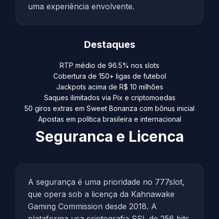
uma experiência envolvente.
Destaques
RTP médio de 96.5% nos slots
Cobertura de 150+ ligas de futebol
Jackpots acima de R$ 10 milhões
Saques ilimitados via Pix e criptomoedas
50 giros extras em Sweet Bonanza com bônus inicial
Apostas em política brasileira e internacional
Seguranca e Licenca
A segurança é uma prioridade no 777slot,
que opera sob a licença da Kahnawake
Gaming Commission desde 2018. A
plataforma usa criptografia SSL de 256 bits