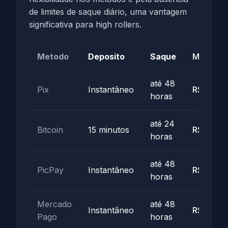
de limites de saque diário, uma vantagem
significativa para high rollers.
Metodo
Deposito
Saque
Minimo
até 48
Pix
Instantâneo
R$ 40
horas
até 24
Bitcoin
15 minutos
R$ 100
horas
até 48
PicPay
Instantâneo
R$ 40
horas
Mercado
até 48
Instantâneo
R$ 40
Pago
horas