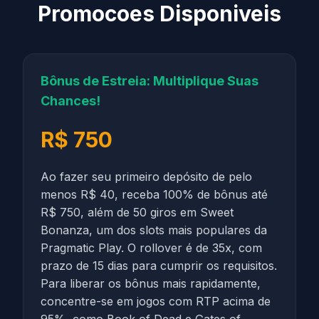
Promocoes Disponiveis
Bônus de Estreia: Multiplique Suas
Chances!
R$ 750
Ao fazer seu primeiro depósito de pelo
menos R$ 40, receba 100% de bônus até
R$ 750, além de 50 giros em Sweet
Bonanza, um dos slots mais populares da
Pragmatic Play. O rollover é de 35x, com
prazo de 15 dias para cumprir os requisitos.
Para liberar os bônus mais rapidamente,
concentre-se em jogos com RTP acima de