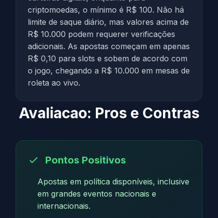
criptomoedas, o mínimo é R$ 100. Não há
limite de saque diário, mas valores acima de
R$ 10.000 podem requerer verificações
adicionais. As apostas começam em apenas
R$ 0,10 para slots e sobem de acordo com
o jogo, chegando a R$ 10.000 em mesas de
roleta ao vivo.
Avaliacao: Pros e Contras
Pontos Positivos
Apostas em política disponíveis, inclusive
em grandes eventos nacionais e
internacionais.