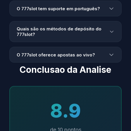
proteger seus dados e transações.
Android e iOS, com acesso completo a
O 777slot tem suporte em português?
jogos de cassino, apostas esportivas e
Sim, o 777slot oferece suporte em
funções de depósito/saque.
português via chat ao vivo e e-mail, com
Quais são os métodos de depósito do
atendimento rápido durante o horário
777slot?
comercial.
Você pode depositar via Pix (instantâneo,
mínimo R$ 40), Bitcoin, PicPay e Mercado
O 777slot oferece apostas ao vivo?
Pago. Todos os métodos são confiáveis e
Sim, o 777slot permite apostas ao vivo em
protegidos.
Conclusao da Analise
esportes como futebol, basquete e tênis,
incluindo mercados específicos de
escanteios e cartões.
8.9
de 10 pontos