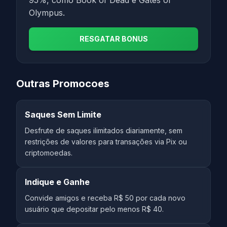
95%, como Book of Dead e Gates of
Olympus.
RESGATAR BONUS
Outras Promocoes
Saques Sem Limite
Desfrute de saques ilimitados diariamente, sem
restrições de valores para transações via Pix ou
criptomoedas.
Indique e Ganhe
Convide amigos e receba R$ 50 por cada novo
usuário que depositar pelo menos R$ 40.