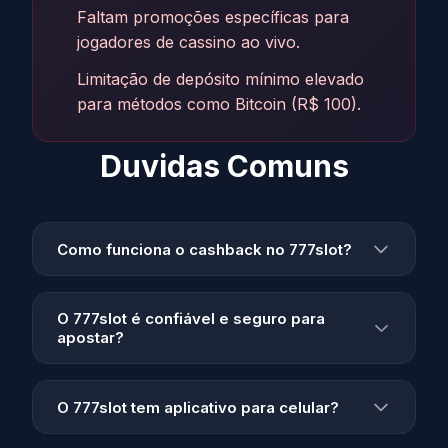
Faltam promoções específicas para
jogadores de cassino ao vivo.
Limitação de depósito mínimo elevado
para métodos como Bitcoin (R$ 100).
Duvidas Comuns
Como funciona o cashback no 777slot?
O cashback é oferecido para membros do
programa VIP. Dependendo do nível, você
O 777slot é confiável e seguro para
pode receber até 15% do valor perdido em
apostar?
apostas, creditado automaticamente na sua
Sim, o 777slot é licenciado pela Kahnawake
conta toda segunda-feira.
Gaming Commission, usa criptografia SSL
O 777slot tem aplicativo para celular?
de 256 bits e cumpre com a LGPD para
Sim, o 777slot oferece um aplicativo para