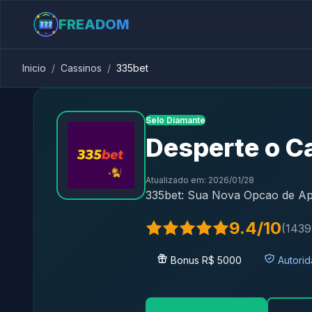
FREADOM
Inicio
/
Cassinos
/
335bet
Selo Diamante
Desperte o C
Atualizado em: 2026/01/28
335bet: Sua Nova Opcao de Ap
9.4/10
(1439
Bonus R$ 5000
Autorid