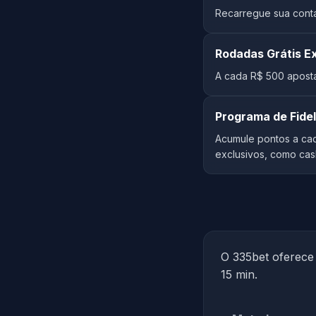
Recarregue sua conta
Rodadas Grátis E
A cada R$ 500 aposta
Programa de Fidel
Acumule pontos a cad
exclusivos, como cas
O 335bet oferece
15 min.