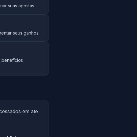
nar suas apostas.
mentar seus ganhos.
 benefícios
ocessados em ate