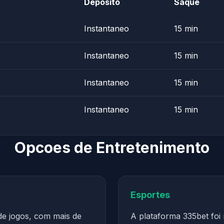
Deposito
Saque
Instantaneo
15 min
Instantaneo
15 min
Instantaneo
15 min
Instantaneo
15 min
Opcoes de Entretenimento
Esportes
de jogos, com mais de
A plataforma 335bet foi