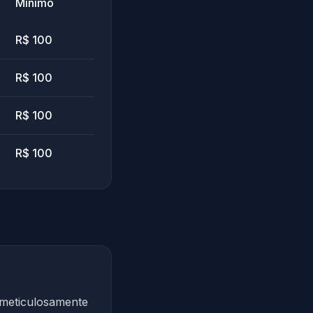
Minimo
R$ 100
R$ 100
R$ 100
R$ 100
 meticulosamente