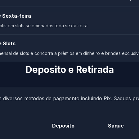
 Sexta-feira
tis em slots selecionados toda sexta-feira.
 Slots
mensal de slots e concorra a prêmios em dinheiro e brindes exclusiv
Deposito e Retirada
e diversos metodos de pagamento incluindo Pix. Saques p
Deposito
Saque