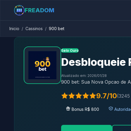
FREADOM
Inicio
/
Cassinos
/
900 bet
Selo Ouro
Desbloqueie 
Atualizado em: 2026/01/28
900 bet: Sua Nova Opcao de A
9.7/10
(3245 
Bonus R$ 800
Autorida