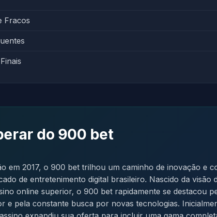
e Fracos
quentes
Finais
erar do 900 bet
o em 2017, o 900 bet trilhou um caminho de inovação e 
ado de entretenimento digital brasileiro. Nascido da visão
sino online superior, o 900 bet rapidamente se destacou 
r e pela constante busca por novas tecnologias. Inicialm
 cassino expandiu sua oferta para incluir uma gama complet