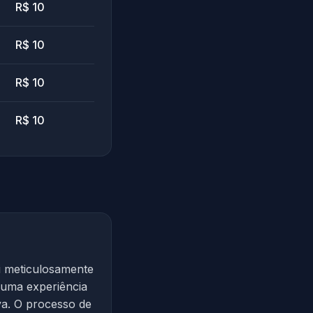
R$ 10
R$ 10
R$ 10
R$ 10
i meticulosamente
 uma experiência
iva. O processo de