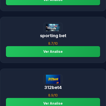
sporting bet
8.7/10
Ver Analise
312bet4
8.9/10
Ver Analise