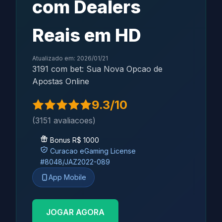
com Dealers
Reais em HD
Atualizado em: 2026/01/21
3191 com bet: Sua Nova Opcao de
Apostas Online
9.3/10
(3151 avaliacoes)
Bonus R$ 1000
Curacao eGaming License
#8048/JAZ2022-089
App Mobile
JOGAR AGORA