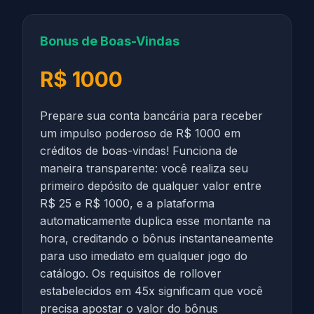
Bonus de Boas-Vindas
R$ 1000
Prepare sua conta bancária para receber
um impulso poderoso de R$ 1000 em
créditos de boas-vindas! Funciona de
maneira transparente: você realiza seu
primeiro depósito de qualquer valor entre
R$ 25 e R$ 1000, e a plataforma
automaticamente duplica esse montante na
hora, creditando o bônus instantaneamente
para uso imediato em qualquer jogo do
catálogo. Os requisitos de rollover
estabelecidos em 45x significam que você
precisa apostar o valor do bônus