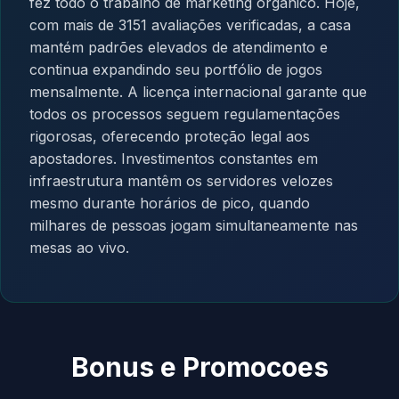
fez todo o trabalho de marketing orgânico. Hoje,
com mais de 3151 avaliações verificadas, a casa
mantém padrões elevados de atendimento e
continua expandindo seu portfólio de jogos
mensalmente. A licença internacional garante que
todos os processos seguem regulamentações
rigorosas, oferecendo proteção legal aos
apostadores. Investimentos constantes em
infraestrutura mantêm os servidores velozes
mesmo durante horários de pico, quando
milhares de pessoas jogam simultaneamente nas
mesas ao vivo.
Bonus e Promocoes