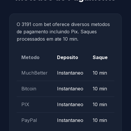
O 3191 com bet oferece diversos metodos
de pagamento incluindo Pix. Saques
processados em ate 10 min.
Metodo
Deposito
Saque
Minim
MuchBetter
Instantaneo
10 min
R$ 25
Bitcoin
Instantaneo
10 min
R$ 25
PIX
Instantaneo
10 min
R$ 25
PayPal
Instantaneo
10 min
R$ 25