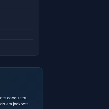
nte conquistou
ais em jackpots