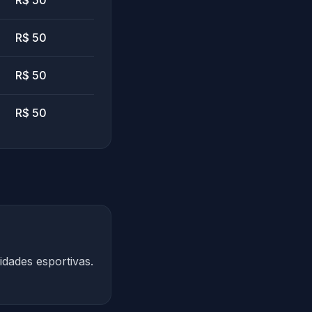
R$ 50
R$ 50
R$ 50
R$ 50
dades esportivas.