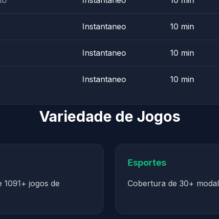
to
Instantaneo
10 min
Instantaneo
10 min
Instantaneo
10 min
Instantaneo
10 min
Variedade de Jogos
Esportes
e 1091+ jogos de
Cobertura de 30+ modali