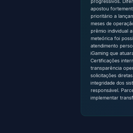
progressivos. Dif
apostou fortement
prioritário a lanç
meses de operação,
prêmio individual 
meteórica foi poss
atendimento person
iGaming que atuara
Certificações int
transparência oper
solicitações diret
integridade dos s
responsável. Parce
implementar transf