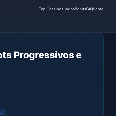
Top Cassinos
Jogos
Bonus
FAQ
Sobre
ts Progressivos e
e