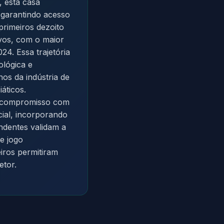
, esta casa
 garantindo acesso
primeiros dezoito
ivos, com o maior
4. Essa trajetória
ológica e
os da indústria de
áticos.
o compromisso com
cial, incorporando
endentes validam a
e jogo
iros permitiram
etor.