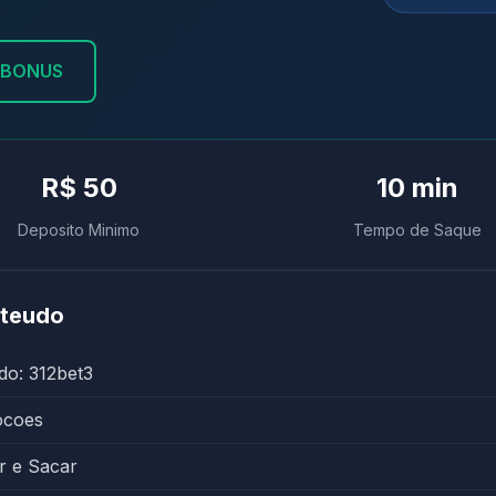
 BONUS
R$ 50
10 min
Deposito Minimo
Tempo de Saque
nteudo
do: 312bet3
ocoes
r e Sacar