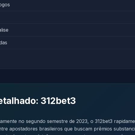
Jogos
lise
idas
talhado: 312bet3
camente no segundo semestre de 2023, o 312bet3 rapidame
tre apostadores brasileiros que buscam prêmios substanci