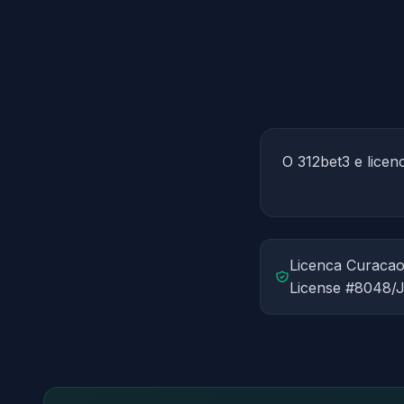
O 312bet3 e lice
Licenca Curacao
License #8048/