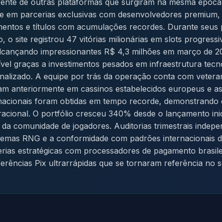
erente de outras plataformas que surgiram na mesma época
e em parcerias exclusivas com desenvolvedores premium,
amentos e títulos com acumulações recordes. Durante seus 
 o site registrou 47 vitórias milionárias em slots progress
alcançando impressionantes R$ 4,3 milhões em março de 202
ível graças a investimentos pesados em infraestrutura tecn
alizado. A equipe por trás da operação conta com veteran
m anteriormente em cassinos estabelecidos europeus e asi
ernacionais foram obtidas em tempo recorde, demonstrand
acional. O portfólio cresceu 340% desde o lançamento ini
as da comunidade de jogadores. Auditorias trimestrais indep
istemas RNG e a conformidade com padrões internacionais d
rias estratégicas com processadores de pagamento brasile
erências Pix ultrarrápidas que se tornaram referência no s