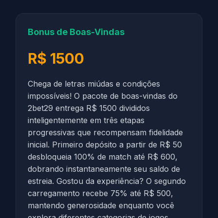
Bonus de Boas-Vindas
R$ 1500
Chega de letras miúdas e condições
impossíveis! O pacote de boas-vindas do
2bet29 entrega R$ 1500 divididos
inteligentemente em três etapas
progressivas que recompensam fidelidade
inicial. Primeiro depósito a partir de R$ 50
desbloqueia 100% de match até R$ 600,
dobrando instantaneamente seu saldo de
estreia. Gostou da experiência? O segundo
carregamento recebe 75% até R$ 500,
mantendo generosidade enquanto você
explora diferentes categorias de jogos.