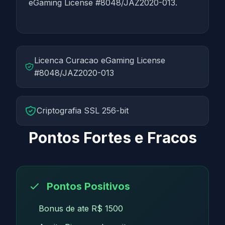
eGaming License #8048/JAZ2020-013.
Licenca Curacao eGaming License
#8048/JAZ2020-013
Criptografia SSL 256-bit
Pontos Fortes e Fracos
Pontos Positivos
Bonus de ate R$ 1500