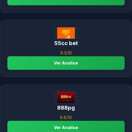
55cc bet
8.3/10
Ver Analise
888pg
8.8/10
Ver Analise