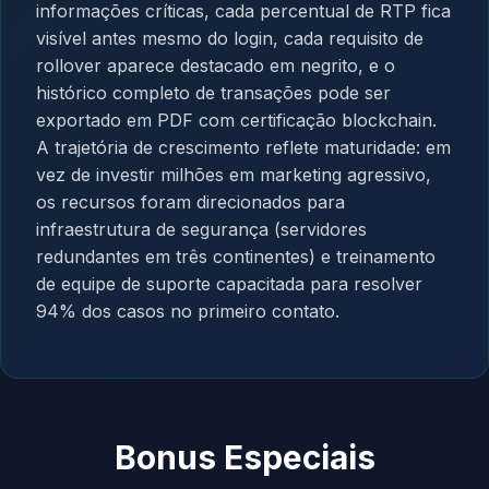
informações críticas, cada percentual de RTP fica
visível antes mesmo do login, cada requisito de
rollover aparece destacado em negrito, e o
histórico completo de transações pode ser
exportado em PDF com certificação blockchain.
A trajetória de crescimento reflete maturidade: em
vez de investir milhões em marketing agressivo,
os recursos foram direcionados para
infraestrutura de segurança (servidores
redundantes em três continentes) e treinamento
de equipe de suporte capacitada para resolver
94% dos casos no primeiro contato.
Bonus Especiais