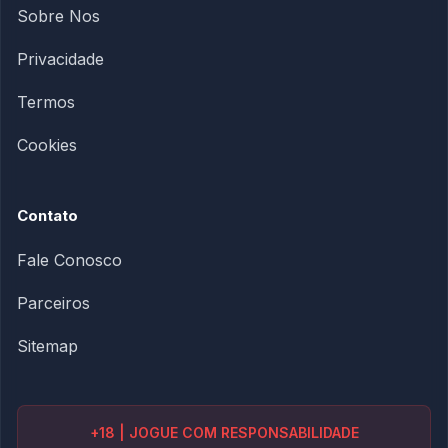
Sobre Nos
Privacidade
Termos
Cookies
Contato
Fale Conosco
Parceiros
Sitemap
+18 | JOGUE COM RESPONSABILIDADE