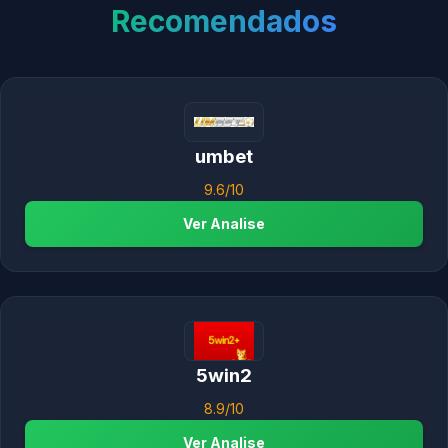
Recomendados
umbet
9.6/10
Ver Analise
5win2
8.9/10
Ver Analise