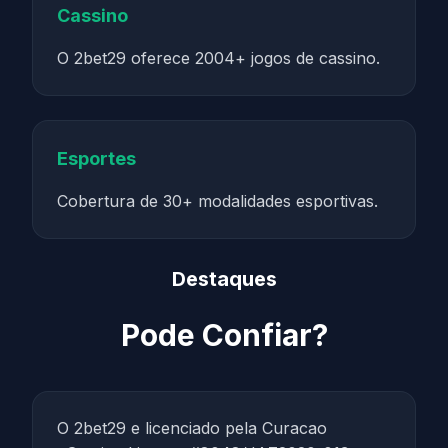
Cassino
O 2bet29 oferece 2004+ jogos de cassino.
Esportes
Cobertura de 30+ modalidades esportivas.
Destaques
Pode Confiar?
O 2bet29 e licenciado pela Curacao