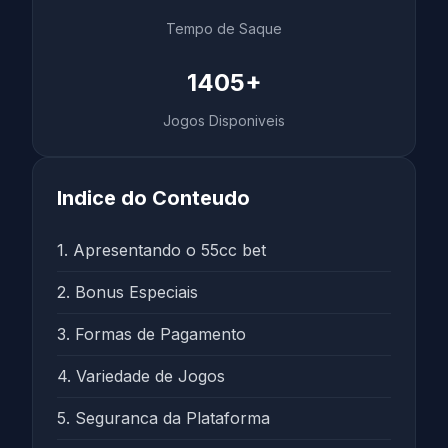
Tempo de Saque
1405+
Jogos Disponiveis
Indice do Conteudo
1. Apresentando o 55cc bet
2. Bonus Especiais
3. Formas de Pagamento
4. Variedade de Jogos
5. Seguranca da Plataforma