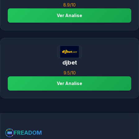
8.9/10
Ver Analise
djbet
9.5/10
Ver Analise
FREADOM