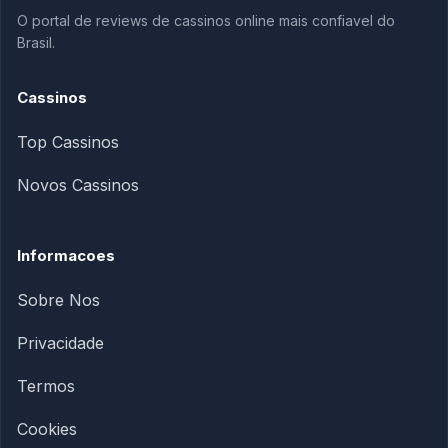
O portal de reviews de cassinos online mais confiavel do
Brasil.
Cassinos
Top Cassinos
Novos Cassinos
Informacoes
Sobre Nos
Privacidade
Termos
Cookies