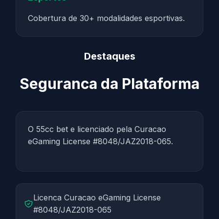
Cobertura de 30+ modalidades esportivas.
Destaques
Seguranca da Plataforma
O 55cc bet e licenciado pela Curacao
eGaming License #8048/JAZ2018-065.
Licenca Curacao eGaming License
#8048/JAZ2018-065