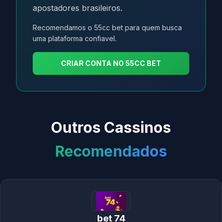
apostadores brasileiros.
Recomendamos o 55cc bet para quem busca
uma plataforma confiavel.
CRIAR CONTA NO 55CC BET
Outros Cassinos
Recomendados
bet 74