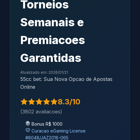
Torneios
Semanais e
Premiacoes
Garantidas
Atualizado em: 2026/01/21
55cc bet: Sua Nova Opcao de Apostas
Online
8.3/10
(3802 avaliacoes)
Bonus R$ 1000
Curacao eGaming License
#8048/JAZ2018-065