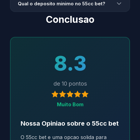
Qual o deposito minimo no 55cc bet?
O deposito minimo e de R$ 25.
Conclusao
8.3
de 10 pontos
Muito Bom
Nossa Opiniao sobre o 55cc bet
O 55cc bet e uma opcao solida para