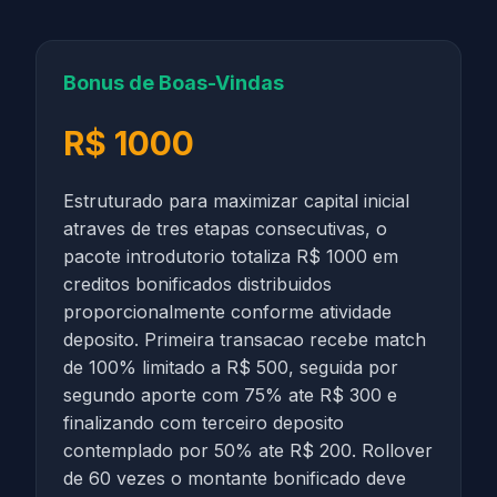
Bonus de Boas-Vindas
R$ 1000
Estruturado para maximizar capital inicial
atraves de tres etapas consecutivas, o
pacote introdutorio totaliza R$ 1000 em
creditos bonificados distribuidos
proporcionalmente conforme atividade
deposito. Primeira transacao recebe match
de 100% limitado a R$ 500, seguida por
segundo aporte com 75% ate R$ 300 e
finalizando com terceiro deposito
contemplado por 50% ate R$ 200. Rollover
de 60 vezes o montante bonificado deve