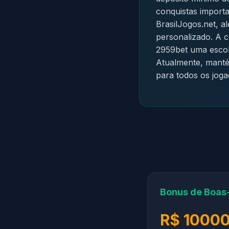
conquistas importa
BrasilJogos.net, a
personalizado. A
2959bet uma escol
Atualmente, manté
para todos os joga
Bonus de Boas
R$ 1000