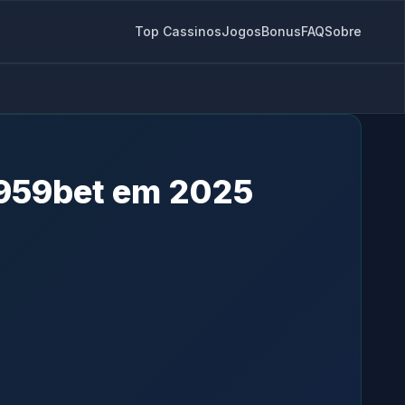
Top Cassinos
Jogos
Bonus
FAQ
Sobre
2959bet em 2025