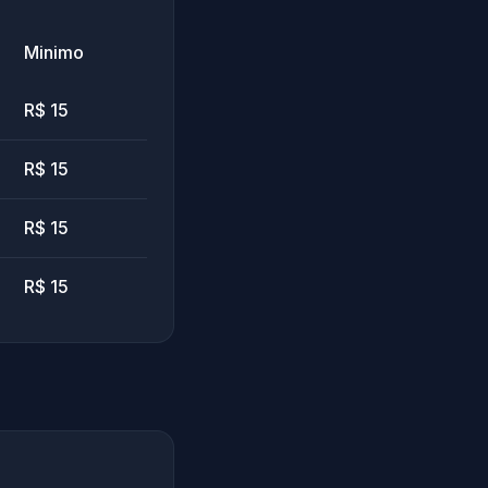
Minimo
R$ 15
R$ 15
R$ 15
R$ 15