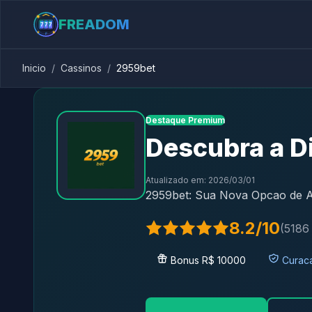
FREADOM
Inicio
/
Cassinos
/
2959bet
Destaque Premium
Descubra a D
Atualizado em: 2026/03/01
2959bet: Sua Nova Opcao de A
8.2/10
(5186
Bonus R$ 10000
Curac