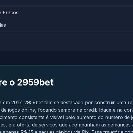
e Fracos
das
re o 2959bet
ia em 2017, 2959bet tem se destacado por construir uma re
 de jogos online, focando sempre na credibilidade e na con
cimento consistente é visível pelo aumento do número de 
es, e a oferta de serviços que acompanham as demandas 
 apenas R$ 15 e saques rápidos via Pix. Essa trajetória c