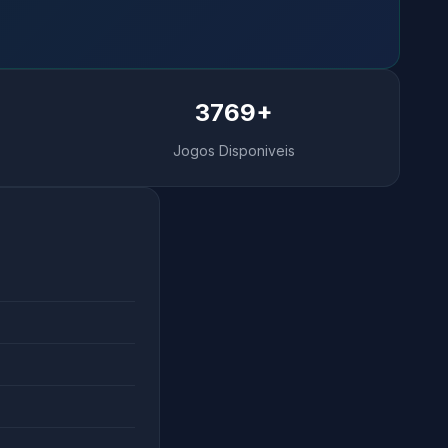
3769+
Jogos Disponiveis