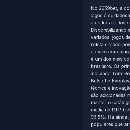
No 2959bet, a co
jogos é cuidados
atender a todos os
Disponibilizando 
variados, jogos 
roleta e video po
ao vivo com mais
é um dos mais c
brasileiro. Os pri
incluindo Tom Ho
Betsoft e Evoplay
técnica e inovaç
são adicionadas 
manter o catálog
média de RTP (re
96,5%. Há ainda j
populares que at