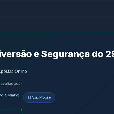
iversão e Segurança do 
postas Online
 avaliacoes)
ao eGaming
App Mobile