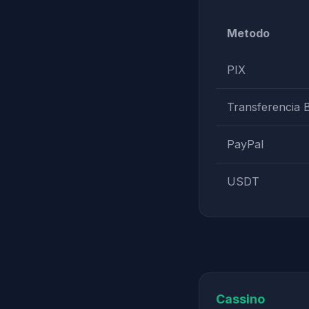
Metodo
PIX
Transferencia 
PayPal
USDT
Cassino