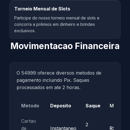
Torneio Mensal de Slots
Participe do nosso torneio mensal de slots e
concorra a prêmios em dinheiro e brindes
exclusivos.
Movimentacao Financeira
O 54999 oferece diversos metodos de
pagamento incluindo Pix. Saques
processados em ate 2 horas.
Metodo
Deposito
Saque
Minimo
Cartao
2
de
Instantaneo
R$ 50