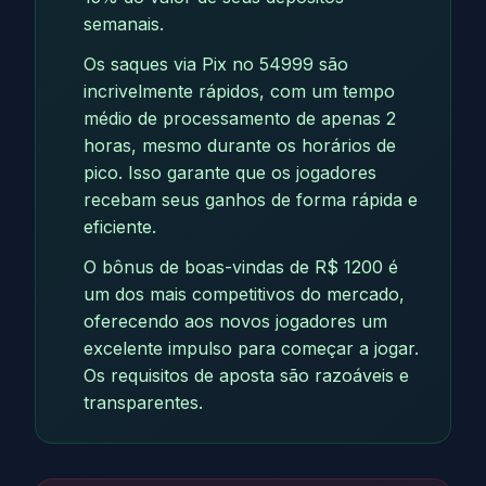
semanais.
Os saques via Pix no 54999 são
incrivelmente rápidos, com um tempo
médio de processamento de apenas 2
horas, mesmo durante os horários de
pico. Isso garante que os jogadores
recebam seus ganhos de forma rápida e
eficiente.
O bônus de boas-vindas de R$ 1200 é
um dos mais competitivos do mercado,
oferecendo aos novos jogadores um
excelente impulso para começar a jogar.
Os requisitos de aposta são razoáveis e
transparentes.