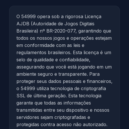
O 54999 opera sob a rigorosa Licença
AJDB (Autoridade de Jogos Digitais
Brasileira) nº BR-2020-077, garantindo que
todos os nossos jogos e operações estejam
em conformidade com as leis e
regulamentos brasileiros. Esta licença é um
selo de qualidade e confiabilidade,
assegurando que você está jogando em um
ambiente seguro e transparente. Para
proteger seus dados pessoais e financeiros,
o 54999 utiliza tecnologia de criptografia
SSL de última geração. Esta tecnologia
garante que todas as informações
transmitidas entre seu dispositivo e nossos
servidores sejam criptografadas e
protegidas contra acesso não autorizado.