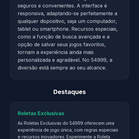
seguros e convenientes. A interface é
responsiva, adaptando-se perfeitamente a
qualquer dispositivo, seja um computador,
tablet ou smartphone. Recursos especiais,
como a função de busca avançada e a
opção de salvar seus jogos favoritos,
tornam a experiência ainda mais
personalizada e agradável. No 54999, a
diversão está sempre ao seu alcance.
Destaques
Roletas Exclusivas
As Roletas Exclusivas do 54999 oferecem uma
experiência de jogo única, com regras especiais
e recursos inovadores. Experimente a Roleta