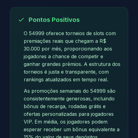
Pontos Positivos
O 54999 oferece torneios de slots com
premiações reais que chegam a R$
30.000 por mês, proporcionando aos
jogadores a chance de competir e
ganhar grandes prêmios. A estrutura dos
torneios é justa e transparente, com
rankings atualizados em tempo real.
As promoções semanais do 54999 são
consistentemente generosas, incluindo
bônus de recarga, rodadas grátis e
ofertas personalizadas para jogadores
VIP. Em média, os jogadores podem
esperar receber um bônus equivalente a
15% do valor de seus depósitos