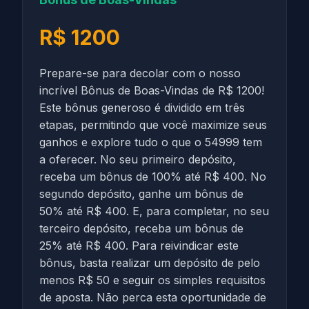
R$ 1200
Prepare-se para decolar com o nosso
incrível Bônus de Boas-Vindas de R$ 1200!
Este bônus generoso é dividido em três
etapas, permitindo que você maximize seus
ganhos e explore tudo o que o 54999 tem
a oferecer. No seu primeiro depósito,
receba um bônus de 100% até R$ 400. No
segundo depósito, ganhe um bônus de
50% até R$ 400. E, para completar, no seu
terceiro depósito, receba um bônus de
25% até R$ 400. Para reivindicar este
bônus, basta realizar um depósito de pelo
menos R$ 50 e seguir os simples requisitos
de aposta. Não perca esta oportunidade de