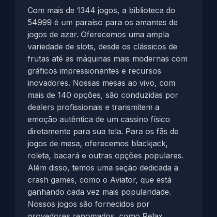
Com mais de 1344 jogos, a biblioteca do
54999 é um paraíso para os amantes de
jogos de azar. Oferecemos uma ampla
variedade de slots, desde os clássicos de
frutas até as máquinas mais modernas com
gráficos impressionantes e recursos
inovadores. Nossas mesas ao vivo, com
mais de 140 opções, são conduzidas por
dealers profissionais e transmitem a
emoção autêntica de um cassino físico
diretamente para sua tela. Para os fãs de
jogos de mesa, oferecemos blackjack,
roleta, bacará e outras opções populares.
Além disso, temos uma seção dedicada a
crash games, como o Aviator, que está
ganhando cada vez mais popularidade.
Nossos jogos são fornecidos por
provedores renomados, como Relax