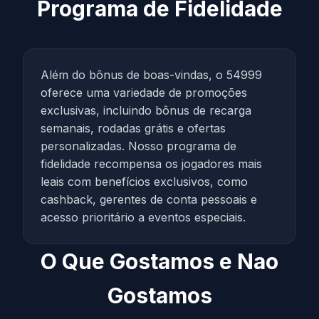
Programa de Fidelidade
Além do bônus de boas-vindas, o 54999
oferece uma variedade de promoções
exclusivas, incluindo bônus de recarga
semanais, rodadas grátis e ofertas
personalizadas. Nosso programa de
fidelidade recompensa os jogadores mais
leais com benefícios exclusivos, como
cashback, gerentes de conta pessoais e
acesso prioritário a eventos especiais.
O Que Gostamos e Nao
Gostamos