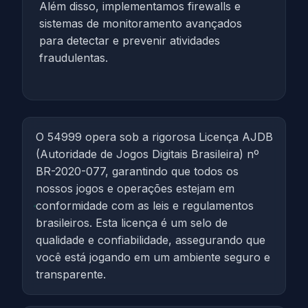
Além disso, implementamos firewalls e
sistemas de monitoramento avançados
para detectar e prevenir atividades
fraudulentas.
O 54999 opera sob a rigorosa Licença AJDB
(Autoridade de Jogos Digitais Brasileira) nº
BR-2020-077, garantindo que todos os
nossos jogos e operações estejam em
conformidade com as leis e regulamentos
brasileiros. Esta licença é um selo de
qualidade e confiabilidade, assegurando que
você está jogando em um ambiente seguro e
transparente.