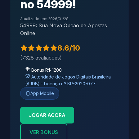
no 54999!
Atualizado em: 2026/01/28
54999: Sua Nova Opcao de Apostas
Online
8.6/10
(7328 avaliacoes)
Bonus R$ 1200
Autoridade de Jogos Digitais Brasileira
(AJDB) - Licença nº BR-2020-077
App Mobile
JOGAR AGORA
VER BONUS