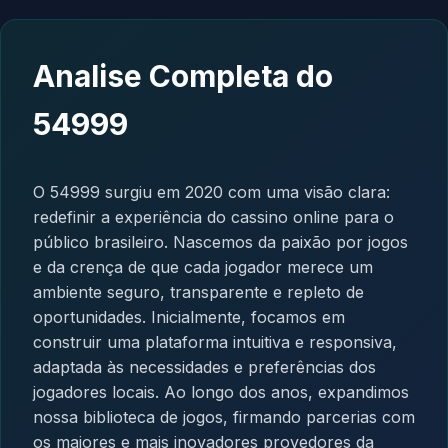
Analise Completa do
54999
O 54999 surgiu em 2020 com uma visão clara:
redefinir a experiência do cassino online para o
público brasileiro. Nascemos da paixão por jogos
e da crença de que cada jogador merece um
ambiente seguro, transparente e repleto de
oportunidades. Inicialmente, focamos em
construir uma plataforma intuitiva e responsiva,
adaptada às necessidades e preferências dos
jogadores locais. Ao longo dos anos, expandimos
nossa biblioteca de jogos, firmando parcerias com
os maiores e mais inovadores provedores da