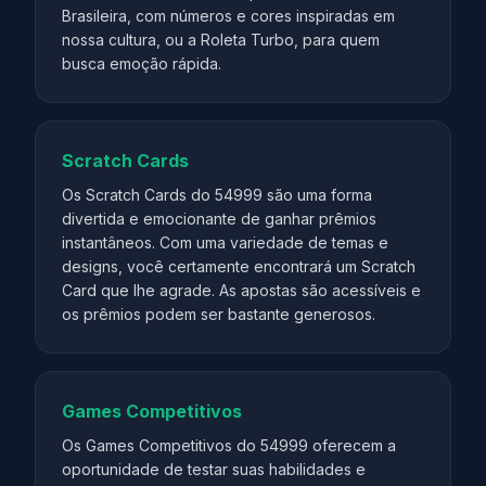
Brasileira, com números e cores inspiradas em
nossa cultura, ou a Roleta Turbo, para quem
busca emoção rápida.
Scratch Cards
Os Scratch Cards do 54999 são uma forma
divertida e emocionante de ganhar prêmios
instantâneos. Com uma variedade de temas e
designs, você certamente encontrará um Scratch
Card que lhe agrade. As apostas são acessíveis e
os prêmios podem ser bastante generosos.
Games Competitivos
Os Games Competitivos do 54999 oferecem a
oportunidade de testar suas habilidades e