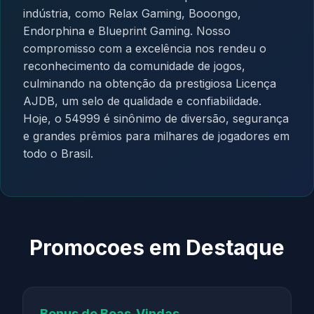
indústria, como Relax Gaming, Booongo,
Endorphina e Blueprint Gaming. Nosso
compromisso com a excelência nos rendeu o
reconhecimento da comunidade de jogos,
culminando na obtenção da prestigiosa Licença
AJDB, um selo de qualidade e confiabilidade.
Hoje, o 54999 é sinônimo de diversão, segurança
e grandes prêmios para milhares de jogadores em
todo o Brasil.
Promocoes em Destaque
Bonus de Boas-Vindas