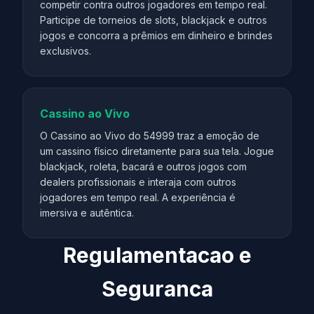
competir contra outros jogadores em tempo real.
Participe de torneios de slots, blackjack e outros
jogos e concorra a prêmios em dinheiro e brindes
exclusivos.
Cassino ao Vivo
O Cassino ao Vivo do 54999 traz a emoção de
um cassino físico diretamente para sua tela. Jogue
blackjack, roleta, bacará e outros jogos com
dealers profissionais e interaja com outros
jogadores em tempo real. A experiência é
imersiva e autêntica.
Regulamentacao e
Seguranca