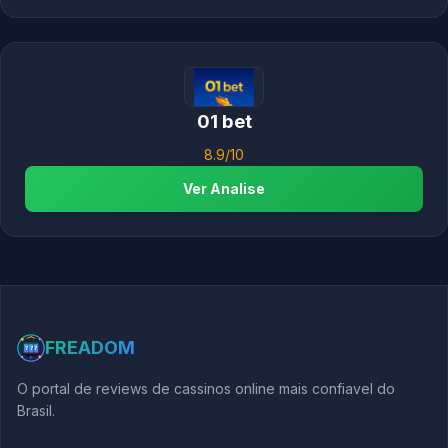
01 bet
8.9/10
Ver Analise
FREADOM
O portal de reviews de cassinos online mais confiavel do
Brasil.