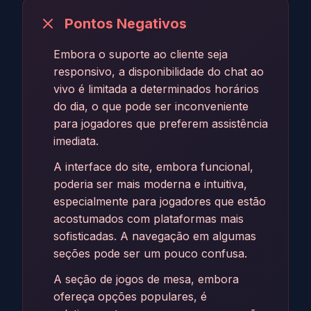
Pontos Negativos
Embora o suporte ao cliente seja
responsivo, a disponibilidade do chat ao
vivo é limitada a determinados horários
do dia, o que pode ser inconveniente
para jogadores que preferem assistência
imediata.
A interface do site, embora funcional,
poderia ser mais moderna e intuitiva,
especialmente para jogadores que estão
acostumados com plataformas mais
sofisticadas. A navegação em algumas
seções pode ser um pouco confusa.
A seção de jogos de mesa, embora
ofereça opções populares, é