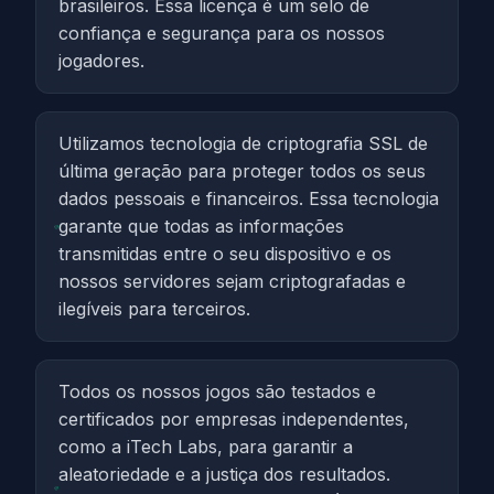
brasileiros. Essa licença é um selo de
confiança e segurança para os nossos
jogadores.
Utilizamos tecnologia de criptografia SSL de
última geração para proteger todos os seus
dados pessoais e financeiros. Essa tecnologia
garante que todas as informações
transmitidas entre o seu dispositivo e os
nossos servidores sejam criptografadas e
ilegíveis para terceiros.
Todos os nossos jogos são testados e
certificados por empresas independentes,
como a iTech Labs, para garantir a
aleatoriedade e a justiça dos resultados.