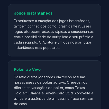
Jogos Instantaneos
Experimente a emoção dos jogos instantâneos,
também conhecidos como 'crash games'. Esses
jogos oferecem rodadas rápidas e emocionantes,
com a possibilidade de multiplicar o seu prêmio a
cada segundo. O Aviator é um dos nossos jogos
instantâneos mais populares.
Poker ao Vivo
Desafie outros jogadores em tempo real nas
nossas mesas de poker ao vivo. Oferecemos
diferentes variações de poker, como Texas
Hold'em, Omaha e Seven-Card Stud. Aproveite a
atmosfera autêntica de um cassino físico sem sair
de casa.