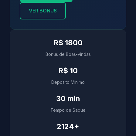
VER BONUS
R$ 1800
Bonus de Boas-vindas
R$ 10
Deposito Minimo
30 min
Tempo de Saque
2124+