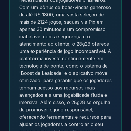
necessidades dos jogadores brasileiros.
Com um bônus de boas-vindas generoso
de até R$ 1800, uma vasta seleção de
mais de 2124 jogos, saques via Pix em
apenas 30 minutos e um compromisso
inabalável com a segurança e o
atendimento ao cliente, o 28g28 oferece
uma experiência de jogo incomparável. A
plataforma investe continuamente em
tecnologia de ponta, como o sistema de
'Boost de Lealdade' e o aplicativo móvel
otimizado, para garantir que os jogadores
tenham acesso aos recursos mais
avançados e a uma jogabilidade fluida e
imersiva. Além disso, o 28g28 se orgulha
de promover o jogo responsável,
oferecendo ferramentas e recursos para
ajudar os jogadores a controlar o seu