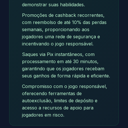
demonstrar suas habilidades.
Promoções de cashback recorrentes,
com reembolso de até 10% das perdas
semanais, proporcionando aos
jogadores uma rede de segurança e
incentivando o jogo responsável.
Saques via Pix instantâneos, com
processamento em até 30 minutos,
garantindo que os jogadores recebam
seus ganhos de forma rápida e eficiente.
Compromisso com o jogo responsável,
oferecendo ferramentas de
autoexclusão, limites de depósito e
acesso a recursos de apoio para
jogadores em risco.