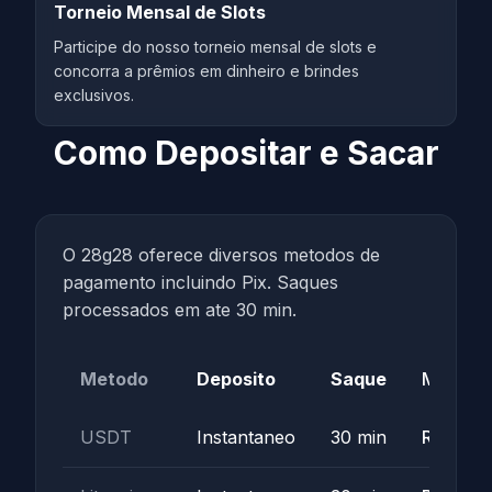
Torneio Mensal de Slots
Participe do nosso torneio mensal de slots e
concorra a prêmios em dinheiro e brindes
exclusivos.
Como Depositar e Sacar
O 28g28 oferece diversos metodos de
pagamento incluindo Pix. Saques
processados em ate 30 min.
Metodo
Deposito
Saque
Minimo
USDT
Instantaneo
30 min
R$ 10