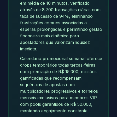
em média de 10 minutos, verificado
através de 8.700 transações diárias com
taxa de sucesso de 94%, eliminando
frustrações comuns associadas a
esperas prolongadas e permitindo gestão
financeira mais dinâmica para
apostadores que valorizam liquidez
imediata.
Calendário promocional semanal oferece
drops temporários todas terças-feiras
com premiação de R$ 15.000, missões
gamificadas que recompensam
sequências de apostas com
multiplicadores progressivos e torneios
mensais exclusivos para membros VIP
com pools garantidos de R$ 50.000,
mantendo engajamento constante.