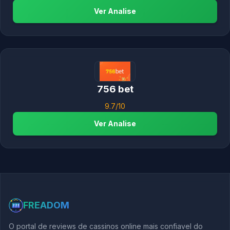
Ver Analise
756 bet
9.7/10
Ver Analise
FREADOM
O portal de reviews de cassinos online mais confiavel do