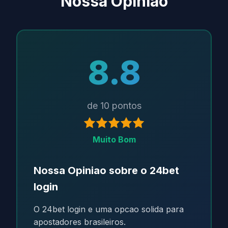
Nossa Opiniao
8.8
de 10 pontos
Muito Bom
Nossa Opiniao sobre o 24bet
login
O 24bet login e uma opcao solida para
apostadores brasileiros.