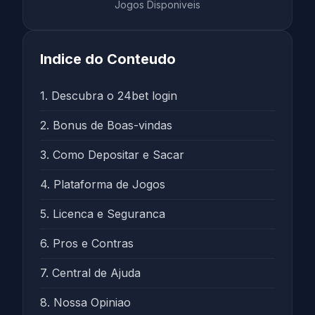
Jogos Disponiveis
Indice do Conteudo
1. Descubra o 24bet login
2. Bonus de Boas-vindas
3. Como Depositar e Sacar
4. Plataforma de Jogos
5. Licenca e Seguranca
6. Pros e Contras
7. Central de Ajuda
8. Nossa Opiniao