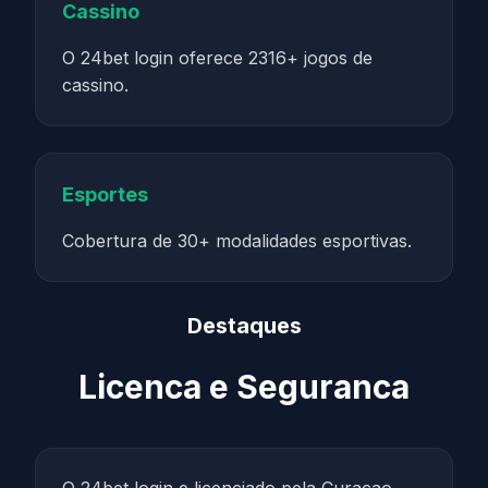
Cassino
O 24bet login oferece 2316+ jogos de
cassino.
Esportes
Cobertura de 30+ modalidades esportivas.
Destaques
Licenca e Seguranca