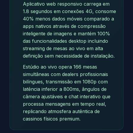
Aplicativo web responsivo carrega em
1.8 segundos em conexões 4G, consome
40% menos dados móveis comparado a
apps nativos através de compressão
inteligente de imagens e mantém 100%
das funcionalidades desktop incluindo
streaming de mesas ao vivo em alta
definição sem necessidade de instalação.
Estúdio ao vivo opera 166 mesas
simultâneas com dealers profissionais
bilíngues, transmissão em 1080p com
latência inferior a 800ms, ângulos de
câmera ajustáveis e chat interativo que
processa mensagens em tempo real,
replicando atmosfera autêntica de
cassinos físicos premium.