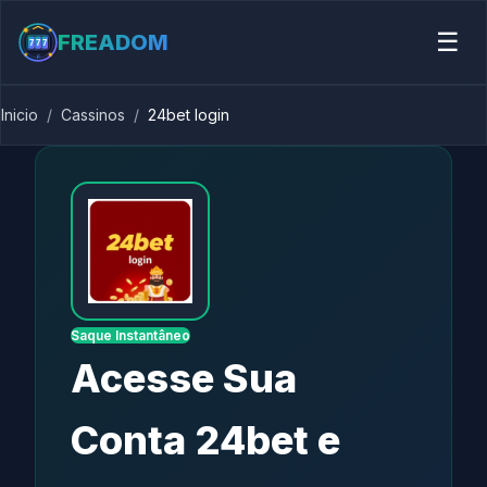
☰
FREADOM
Inicio
/
Cassinos
/
24bet login
Saque Instantâneo
Acesse Sua
Conta 24bet e