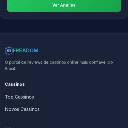
Ver Analise
FREADOM
O portal de reviews de cassinos online mais confiavel do
Brasil.
Cassinos
Top Cassinos
Novos Cassinos