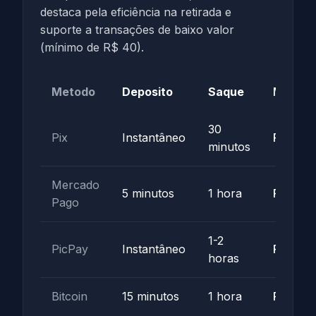
destaca pela eficiência na retirada e
suporte a transações de baixo valor
(mínimo de R$ 40).
Metodo
Deposito
Saque
Minimo
30
Pix
Instantâneo
R$ 40
minutos
Mercado
5 minutos
1 hora
R$ 50
Pago
1-2
PicPay
Instantâneo
R$ 20
horas
Bitcoin
15 minutos
1 hora
R$ 100