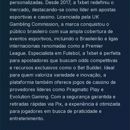
personalizadas. Desde 2017, a 1xbet redefiniu o
mercado, destacando-se como líder em apostas
esportivas e cassino. Licenciada pela UK
Gambling Commission, a marca conquistou o
público brasileiro com sua ampla cobertura de
eventos esportivos, incluindo o Brasileirão e ligas
internacionais renomadas como a Premier
League. Especialista em Futebol, a 1xbet é perfeita
para apostadores que buscam odds competitivas
e recursos exclusivos como o Bet Builder. Ideal
para quem valoriza variedade e inovação, a
plataforma também oferece jogos de cassino de
provedores líderes como Pragmatic Play e
Evolution Gaming. Com a segurança garantida e
retiradas rápidas via Pix, a experiência é otimizada
para jogadores em busca de praticidade e
entretenimento.