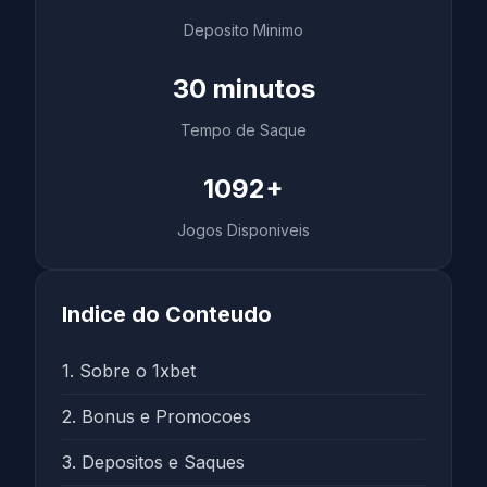
Deposito Minimo
30 minutos
Tempo de Saque
1092+
Jogos Disponiveis
Indice do Conteudo
1. Sobre o 1xbet
2. Bonus e Promocoes
3. Depositos e Saques