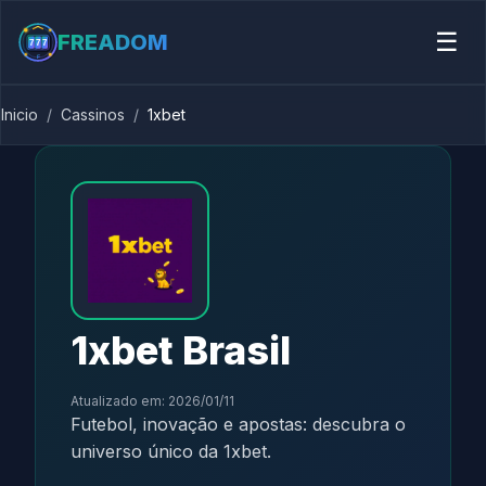
☰
FREADOM
Inicio
/
Cassinos
/
1xbet
1xbet Brasil
Atualizado em: 2026/01/11
Futebol, inovação e apostas: descubra o
universo único da 1xbet.