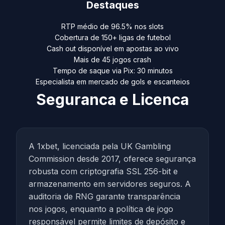
Destaques
RTP médio de 96.5% nos slots
Cobertura de 150+ ligas de futebol
Cash out disponível em apostas ao vivo
Mais de 45 jogos crash
Tempo de saque via Pix: 30 minutos
Especialista em mercado de gols e escanteios
Seguranca e Licenca
A 1xbet, licenciada pela UK Gambling
Commission desde 2017, oferece segurança
robusta com criptografia SSL 256-bit e
armazenamento em servidores seguros. A
auditoria de RNG garante transparência
nos jogos, enquanto a política de jogo
responsável permite limites de depósito e