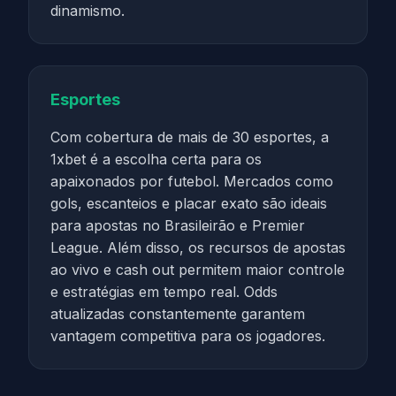
dinamismo.
Esportes
Com cobertura de mais de 30 esportes, a
1xbet é a escolha certa para os
apaixonados por futebol. Mercados como
gols, escanteios e placar exato são ideais
para apostas no Brasileirão e Premier
League. Além disso, os recursos de apostas
ao vivo e cash out permitem maior controle
e estratégias em tempo real. Odds
atualizadas constantemente garantem
vantagem competitiva para os jogadores.