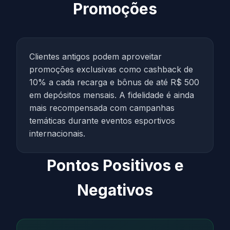
Promoções
Clientes antigos podem aproveitar
promoções exclusivas como cashback de
10% a cada recarga e bônus de até R$ 500
em depósitos mensais. A fidelidade é ainda
mais recompensada com campanhas
temáticas durante eventos esportivos
internacionais.
Pontos Positivos e
Negativos