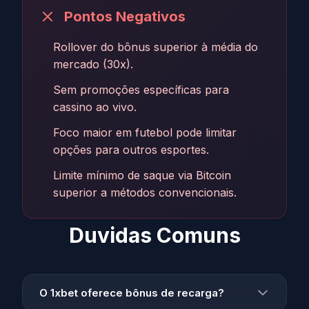
Pontos Negativos
Rollover do bônus superior à média do
mercado (30x).
Sem promoções específicas para
cassino ao vivo.
Foco maior em futebol pode limitar
opções para outros esportes.
Limite mínimo de saque via Bitcoin
superior a métodos convencionais.
Duvidas Comuns
O 1xbet oferece bônus de recarga?