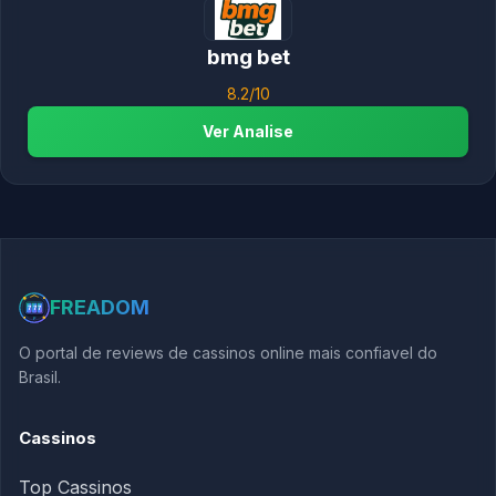
bmg bet
8.2/10
Ver Analise
FREADOM
O portal de reviews de cassinos online mais confiavel do
Brasil.
Cassinos
Top Cassinos