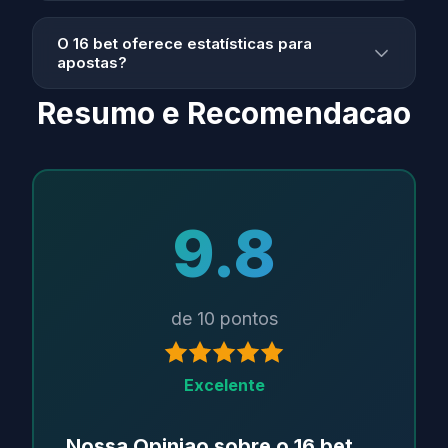
Sim. Há promoções sazonais de recarga
eventos atuais.
com bônus de até 50%. Fique atento às
O 16 bet oferece estatísticas para
novidades no site oficial.
apostas?
Sim, a plataforma disponibiliza estatísticas
Resumo e Recomendacao
detalhadas em esportes como futebol, NBA
e eSports diretamente nas páginas dos
eventos.
9.8
de 10 pontos
Excelente
Nossa Opiniao sobre o 16 bet