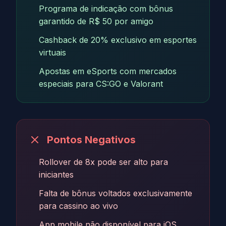
Programa de indicação com bônus
garantido de R$ 50 por amigo
Cashback de 20% exclusivo em esportes
virtuais
Apostas em eSports com mercados
especiais para CS:GO e Valorant
Pontos Negativos
Rollover de 8x pode ser alto para
iniciantes
Falta de bônus voltados exclusivamente
para cassino ao vivo
App mobile não disponível para iOS