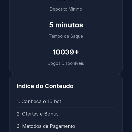
Deposito Minimo
5 minutos
Tempo de Saque
10039+
Jogos Disponiveis
Indice do Conteudo
1. Conheca o 16 bet
2. Ofertas e Bonus
3. Metodos de Pagamento