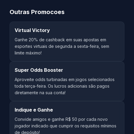
Outras Promocoes
Virtual Victory
Ganhe 20% de cashback em suas apostas em
esportes virtuais de segunda a sexta-feira, sem
limite máximo!
Super Odds Booster
Aproveite odds turbinadas em jogos selecionados
toda terça-feira. Os lucros adicionais são pagos
diretamente na sua conta!
Indique e Ganhe
Convide amigos e ganhe R$ 50 por cada novo
jogador indicado que cumprir os requisitos mínimos
de depósito!