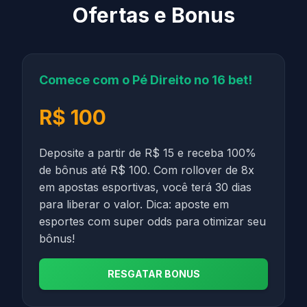
Ofertas e Bonus
Comece com o Pé Direito no 16 bet!
R$ 100
Deposite a partir de R$ 15 e receba 100%
de bônus até R$ 100. Com rollover de 8x
em apostas esportivas, você terá 30 dias
para liberar o valor. Dica: aposte em
esportes com super odds para otimizar seu
bônus!
RESGATAR BONUS