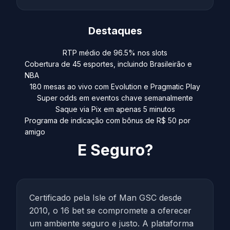
Destaques
RTP médio de 96.5% nos slots
Cobertura de 45 esportes, incluindo Brasileirão e
NBA
180 mesas ao vivo com Evolution e Pragmatic Play
Super odds em eventos chave semanalmente
Saque via Pix em apenas 5 minutos
Programa de indicação com bônus de R$ 50 por
amigo
E Seguro?
Certificado pela Isle of Man GSC desde
2010, o 16 bet se compromete a oferecer
um ambiente seguro e justo. A plataforma