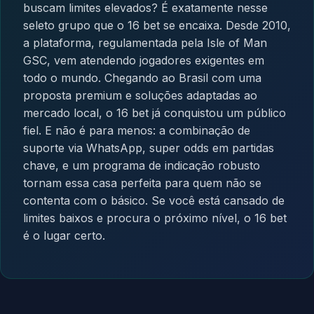
buscam limites elevados? É exatamente nesse
seleto grupo que o 16 bet se encaixa. Desde 2010,
a plataforma, regulamentada pela Isle of Man
GSC, vem atendendo jogadores exigentes em
todo o mundo. Chegando ao Brasil com uma
proposta premium e soluções adaptadas ao
mercado local, o 16 bet já conquistou um público
fiel. E não é para menos: a combinação de
suporte via WhatsApp, super odds em partidas
chave, e um programa de indicação robusto
tornam essa casa perfeita para quem não se
contenta com o básico. Se você está cansado de
limites baixos e procura o próximo nível, o 16 bet
é o lugar certo.