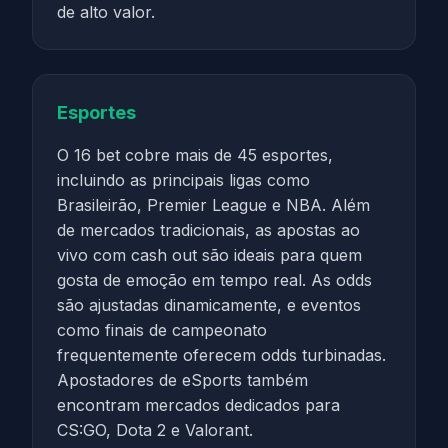
de alto valor.
Esportes
O 16 bet cobre mais de 45 esportes,
incluindo as principais ligas como
Brasileirão, Premier League e NBA. Além
de mercados tradicionais, as apostas ao
vivo com cash out são ideais para quem
gosta de emoção em tempo real. As odds
são ajustadas dinamicamente, e eventos
como finais de campeonato
frequentemente oferecem odds turbinadas.
Apostadores de eSports também
encontram mercados dedicados para
CS:GO, Dota 2 e Valorant.