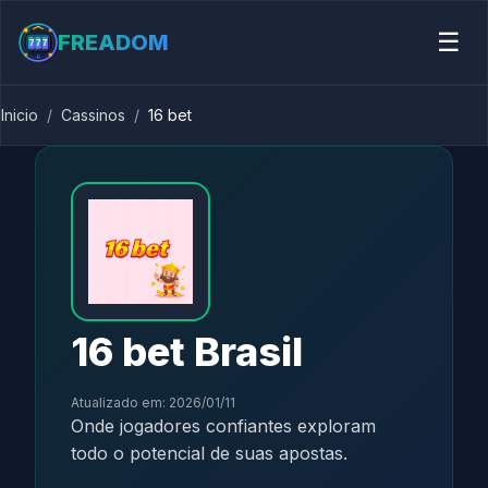
☰
FREADOM
Inicio
/
Cassinos
/
16 bet
16 bet Brasil
Atualizado em: 2026/01/11
Onde jogadores confiantes exploram
todo o potencial de suas apostas.