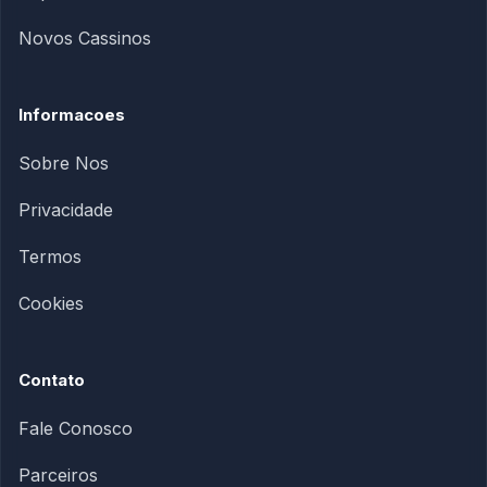
Novos Cassinos
Informacoes
Sobre Nos
Privacidade
Termos
Cookies
Contato
Fale Conosco
Parceiros