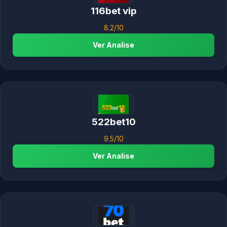
116bet vip
8.2/10
Ver Analise
522bet10
9.5/10
Ver Analise