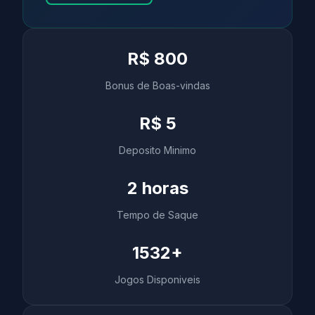
R$ 800
Bonus de Boas-vindas
R$ 5
Deposito Minimo
2 horas
Tempo de Saque
1532+
Jogos Disponiveis