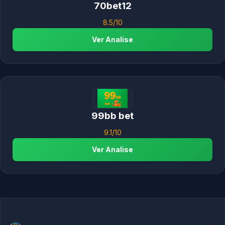
70bet12
8.5/10
Ver Analise
99bb bet
9.1/10
Ver Analise