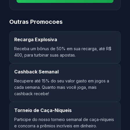
Outras Promocoes
Recarga Explosiva
Receba um bônus de 50% em sua recarga, até R$
400, para turbinar suas apostas.
Cashback Semanal
Recupere até 15% do seu valor gasto em jogos a
cada semana. Quanto mais você joga, mais
cashback recebe!
Torneio de Caça-Níqueis
Participe do nosso torneio semanal de caça-níqueis
e concorra a prêmios incríveis em dinheiro.