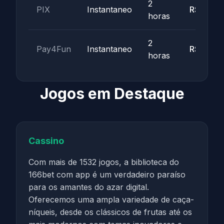
2
PIX
Instantaneo
R$ 5
horas
2
Pay4Fun
Instantaneo
R$ 5
horas
Jogos em Destaque
Cassino
Com mais de 1532 jogos, a biblioteca do
166bet com app é um verdadeiro paraíso
para os amantes do azar digital.
Oferecemos uma ampla variedade de caça-
níqueis, desde os clássicos de frutas até os