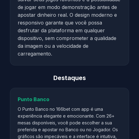
de jogar em modo demonstração antes de
apostar dinheiro real. O design moderno e
responsivo garante que você possa
desfrutar da plataforma em qualquer
dispositivo, sem comprometer a qualidade
da imagem ou a velocidade de
carregamento.
Destaques
Punto Banco
O Punto Banco no 166bet com app é uma
experiência elegante e emocionante. Com 26+
mesas disponíveis, você pode escolher a sua
preferida e apostar no Banco ou no Jogador. Os
gráficos são impecáveis e a interface é intuitiva,