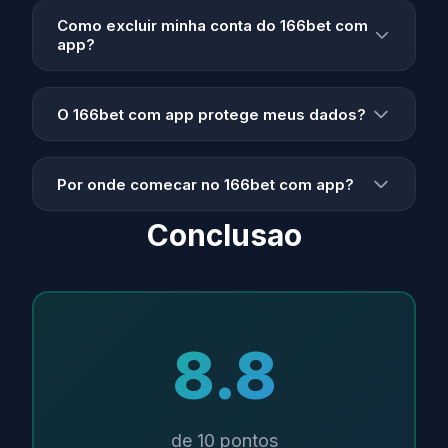
dealers profissionais, jogos de pôquer,
competitivas em todos os seus mercados
conformidade com as leis e regulamentos
Como excluir minha conta do 166bet com
vídeo pôquer, bingo e muito mais. Além
de apostas esportivas. Trabalhamos com
app?
brasileiros, oferecendo um ambiente de
disso, oferecemos crash games como o
os melhores fornecedores de odds para
jogo seguro e transparente. A AJDB é
Aviator, que estão se tornando cada vez
Para excluir sua conta do 166bet com app,
garantir que você tenha acesso às
responsável por fiscalizar e regular as
mais populares. Para facilitar a sua busca,
você precisa entrar em contato com o
O 166bet com app protege meus dados?
melhores cotações disponíveis. Além disso,
atividades de cassinos online no Brasil,
os jogos estão organizados por categorias
nosso suporte ao cliente através do chat
oferecemos promoções e bônus exclusivos
protegendo os direitos dos jogadores. A
Sim, a proteção dos seus dados é a nossa
e você pode filtrá-los por provedor, tema
ao vivo ou do e-mail. Nossa equipe irá te
para aumentar ainda mais seus ganhos.
obtenção dessa licença demonstra o
prioridade máxima. Utilizamos tecnologia de
ou tipo.
guiar pelo processo de exclusão e solicitar
Por onde comecar no 166bet com app?
Acreditamos que oferecer odds justas e
compromisso do 166bet com app com a
criptografia SSL de última geração para
as informações necessárias para confirmar
competitivas é fundamental para construir
Para começar a jogar no 166bet com app,
legalidade e a responsabilidade.
proteger todas as suas informações
Conclusao
sua identidade. É importante ressaltar que a
um relacionamento de confiança com
o primeiro passo é criar uma conta. O
pessoais e financeiras. Além disso,
exclusão da conta é um processo
nossos jogadores.
processo de cadastro é rápido e simples,
implementamos firewalls e sistemas de
irreversível e você perderá acesso a todos
exigindo apenas algumas informações
detecção de intrusão para proteger nossos
os seus fundos e histórico de jogo. Se você
básicas. Após o cadastro, você pode
servidores contra ataques cibernéticos.
estiver enfrentando problemas com o jogo,
realizar seu primeiro depósito utilizando um
8.8
Seguimos rigorosamente as diretrizes da Lei
recomendamos que você procure ajuda
dos nossos diversos métodos de
Geral de Proteção de Dados (LGPD) e
profissional antes de excluir sua conta.
pagamento. Em seguida, explore nossa
garantimos que seus dados sejam tratados
vasta biblioteca de jogos e escolha o seu
de forma confidencial e segura.
de 10 pontos
favorito. Não se esqueça de aproveitar o