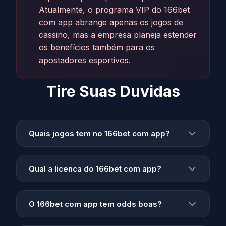
Atualmente, o programa VIP do 166bet
com app abrange apenas os jogos de
cassino, mas a empresa planeja estender
os benefícios também para os
apostadores esportivos.
Tire Suas Duvidas
Quais jogos tem no 166bet com app?
O 166bet com app oferece uma vasta
seleção de jogos, com mais de 1532 títulos
Qual a licenca do 166bet com app?
disponíveis. Você encontrará caça-níqueis
O 166bet com app opera sob a licença nº
de diversos temas e estilos, jogos de mesa
BR-JGD-007/2024, emitida pela Autoridade
clássicos como roleta, blackjack e
O 166bet com app tem odds boas?
de Jogos Digitais Brasileira (AJDB). Essa
baccarat, mesas de cassino ao vivo com
Sim, o 166bet com app oferece odds
licença garante que a plataforma está em