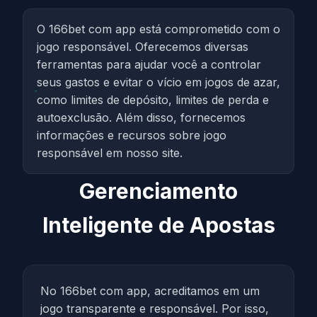
O 166bet com app está comprometido com o
jogo responsável. Oferecemos diversas
ferramentas para ajudar você a controlar
seus gastos e evitar o vício em jogos de azar,
como limites de depósito, limites de perda e
autoexclusão. Além disso, fornecemos
informações e recursos sobre jogo
responsável em nosso site.
Gerenciamento
Inteligente de Apostas
No 166bet com app, acreditamos em um
jogo transparente e responsável. Por isso,