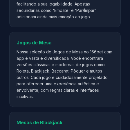
facilitando a sua jogabilidade. Apostas
secundárias como 'Empate' e 'Par/Ímpar'
adicionam ainda mais emoção ao jogo.
Jogos de Mesa
Nossa seleção de Jogos de Mesa no 166bet com
app é vasta e diversificada. Você encontrará
versões clássicas e modernas de jogos como
Roleta, Blackjack, Baccarat, Pôquer e muitos
outros. Cada jogo é cuidadosamente projetado
para oferecer uma experiência autêntica e
envolvente, com regras claras e interfaces
intuitivas.
Mesas de Blackjack