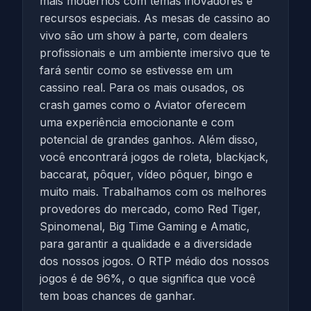
mais modernos com temas inovadores e
recursos especiais. As mesas de cassino ao
vivo são um show à parte, com dealers
profissionais e um ambiente imersivo que te
fará sentir como se estivesse em um
cassino real. Para os mais ousados, os
crash games como o Aviator oferecem
uma experiência emocionante e com
potencial de grandes ganhos. Além disso,
você encontrará jogos de roleta, blackjack,
baccarat, pôquer, vídeo pôquer, bingo e
muito mais. Trabalhamos com os melhores
provedores do mercado, como Red Tiger,
Spinomenal, Big Time Gaming e Amatic,
para garantir a qualidade e a diversidade
dos nossos jogos. O RTP médio dos nossos
jogos é de 96%, o que significa que você
tem boas chances de ganhar.