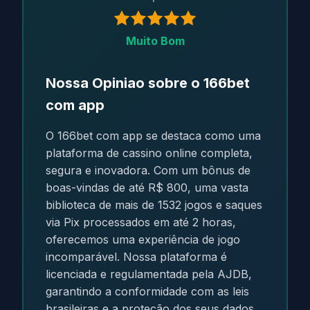
nosso bônus de boas-vindas de até R$ 800
para impulsionar suas apostas. Se precisar
Muito Bom
de ajuda, nossa equipe de suporte ao
cliente está sempre à disposição.
Nossa Opiniao sobre o 166bet
com app
O 166bet com app se destaca como uma
plataforma de cassino online completa,
segura e inovadora. Com um bônus de
boas-vindas de até R$ 800, uma vasta
biblioteca de mais de 1532 jogos e saques
via Pix processados em até 2 horas,
oferecemos uma experiência de jogo
incomparável. Nossa plataforma é
licenciada e regulamentada pela AJDB,
garantindo a conformidade com as leis
brasileiras e a proteção dos seus dados.