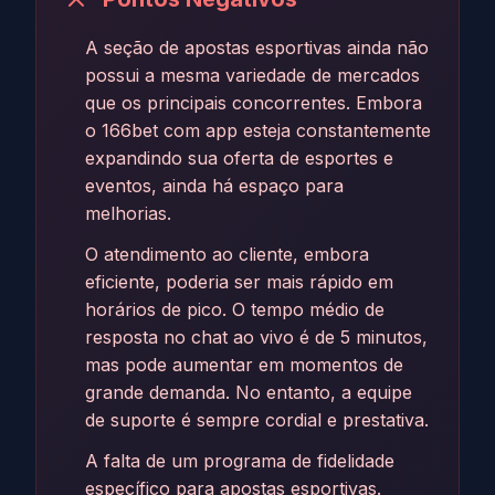
A seção de apostas esportivas ainda não
possui a mesma variedade de mercados
que os principais concorrentes. Embora
o 166bet com app esteja constantemente
expandindo sua oferta de esportes e
eventos, ainda há espaço para
melhorias.
O atendimento ao cliente, embora
eficiente, poderia ser mais rápido em
horários de pico. O tempo médio de
resposta no chat ao vivo é de 5 minutos,
mas pode aumentar em momentos de
grande demanda. No entanto, a equipe
de suporte é sempre cordial e prestativa.
A falta de um programa de fidelidade
específico para apostas esportivas.