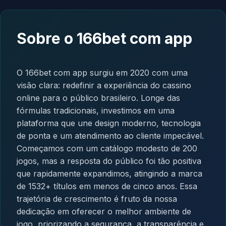
Sobre o 166bet com app
O 166bet com app surgiu em 2020 com uma
visão clara: redefinir a experiência do cassino
online para o público brasileiro. Longe das
fórmulas tradicionais, investimos em uma
plataforma que une design moderno, tecnologia
de ponta e um atendimento ao cliente impecável.
Começamos com um catálogo modesto de 200
jogos, mas a resposta do público foi tão positiva
que rapidamente expandimos, atingindo a marca
de 1532+ títulos em menos de cinco anos. Essa
trajetória de crescimento é fruto da nossa
dedicação em oferecer o melhor ambiente de
jogo, priorizando a segurança, a transparência e