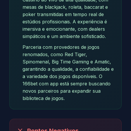
mesas de blackjack, roleta, baccarat e
poker transmitidas em tempo real de
estúdios profissionais. A experiência é
imersiva e emocionante, com dealers
simpáticos e um ambiente sofisticado.
Parceria com provedores de jogos
renomados, como Red Tiger,
Spinomenal, Big Time Gaming e Amatic,
garantindo a qualidade, a confiabilidade e
a variedade dos jogos disponíveis. O
166bet com app está sempre buscando
novos parceiros para expandir sua
biblioteca de jogos.
Pontos Negativos