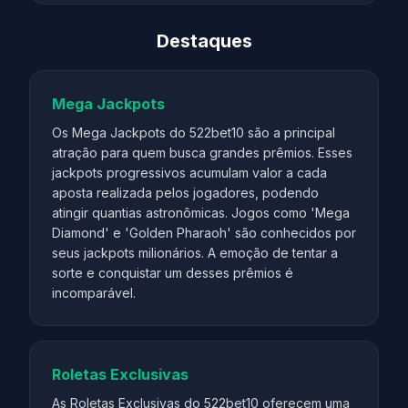
Destaques
Mega Jackpots
Os Mega Jackpots do 522bet10 são a principal
atração para quem busca grandes prêmios. Esses
jackpots progressivos acumulam valor a cada
aposta realizada pelos jogadores, podendo
atingir quantias astronômicas. Jogos como 'Mega
Diamond' e 'Golden Pharaoh' são conhecidos por
seus jackpots milionários. A emoção de tentar a
sorte e conquistar um desses prêmios é
incomparável.
Roletas Exclusivas
As Roletas Exclusivas do 522bet10 oferecem uma