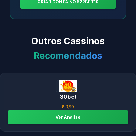
CRIAR CONTA NO 522BET10
Outros Cassinos
Recomendados
30bet
8.9/10
Ver Analise