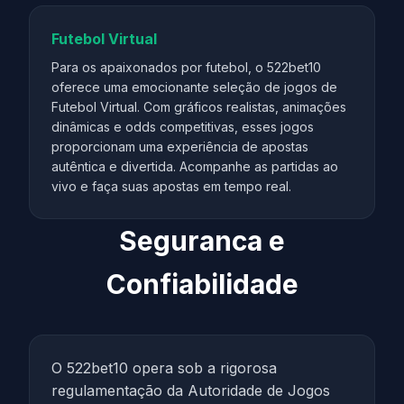
Futebol Virtual
Para os apaixonados por futebol, o 522bet10
oferece uma emocionante seleção de jogos de
Futebol Virtual. Com gráficos realistas, animações
dinâmicas e odds competitivas, esses jogos
proporcionam uma experiência de apostas
autêntica e divertida. Acompanhe as partidas ao
vivo e faça suas apostas em tempo real.
Seguranca e
Confiabilidade
O 522bet10 opera sob a rigorosa
regulamentação da Autoridade de Jogos