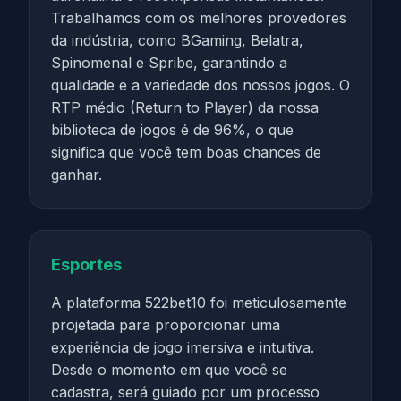
Trabalhamos com os melhores provedores
da indústria, como BGaming, Belatra,
Spinomenal e Spribe, garantindo a
qualidade e a variedade dos nossos jogos. O
RTP médio (Return to Player) da nossa
biblioteca de jogos é de 96%, o que
significa que você tem boas chances de
ganhar.
Esportes
A plataforma 522bet10 foi meticulosamente
projetada para proporcionar uma
experiência de jogo imersiva e intuitiva.
Desde o momento em que você se
cadastra, será guiado por um processo