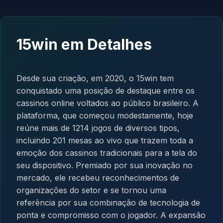
15win em Detalhes
Desde sua criação, em 2020, o 15win tem
conquistado uma posição de destaque entre os
cassinos online voltados ao público brasileiro. A
plataforma, que começou modestamente, hoje
reúne mais de 1214 jogos de diversos tipos,
incluindo 201 mesas ao vivo que trazem toda a
emoção dos cassinos tradicionais para a tela do
seu dispositivo. Premiado por sua inovação no
mercado, ele recebeu reconhecimentos de
organizações do setor e se tornou uma
referência por sua combinação de tecnologia de
ponta e compromisso com o jogador. A expansão