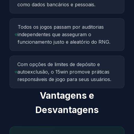
como dados bancários e pessoais.
Todos os jogos passam por auditorias
independentes que asseguram o
funcionamento justo e aleatório do RNG.
Com opções de limites de depósito e
autoexclusão, o 15win promove práticas
responsáveis de jogo para seus usuários.
Vantagens e
Desvantagens