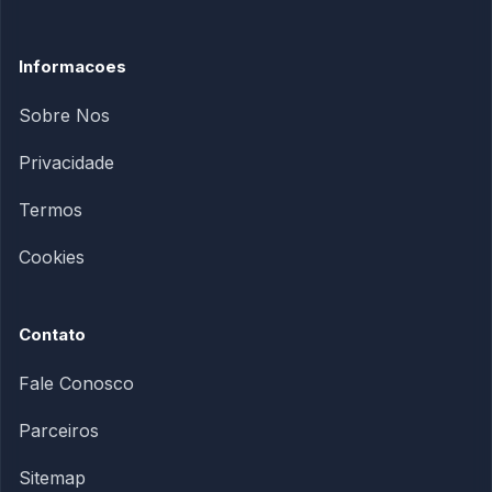
Informacoes
Sobre Nos
Privacidade
Termos
Cookies
Contato
Fale Conosco
Parceiros
Sitemap