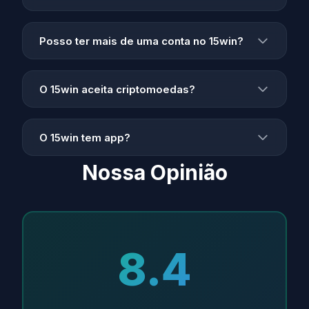
no site, onde as ofertas ativas são listadas.
O cadastro no 15win é simples e rápido.
Leia atentamente os termos e condições
Clique em 'Inscreva-se', preencha as
para saber os requisitos específicos, como
Posso ter mais de uma conta no 15win?
informações básicas, como nome, e-mail e
rollover ou valor mínimo de depósito. Uma
Infelizmente, não. Segundo a política do
senha, e conclua o processo confirmando
dica útil é ativar as notificações via e-mail
15win, cada jogador pode ter apenas uma
seu endereço de e-mail. Uma vez
O 15win aceita criptomoedas?
para não perder promoções temporárias
conta. Contas duplicadas são proibidas e,
cadastrado, você poderá acessar o bônus
ou exclusivas.
No momento, o 15win ainda não aceita
caso identificadas, poderão ser suspensas.
de boas-vindas e começar a jogar através
pagamentos ou saques via criptomoedas,
Portanto, certifique-se de registrar uma
O 15win tem app?
de um depósito inicial.
como Bitcoin ou Ethereum. No entanto,
única conta utilizando dados reais.
Sim, o 15win possui apps dedicados para as
eles oferecem métodos como PIX e
Nossa Opinião
plataformas Android e iOS. Os aplicativos
transferências bancárias, que são rápidos e
oferecem uma experiência de jogo fluida,
seguros.
com acesso completo à biblioteca de jogos,
promoções e funções de saque e depósito.
8.4