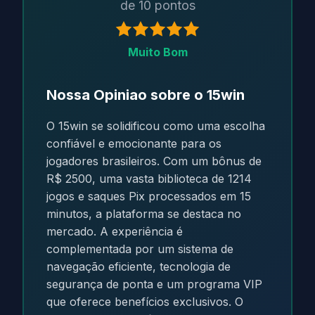
de 10 pontos
Muito Bom
Nossa Opiniao sobre o 15win
O 15win se solidificou como uma escolha
confiável e emocionante para os
jogadores brasileiros. Com um bônus de
R$ 2500, uma vasta biblioteca de 1214
jogos e saques Pix processados em 15
minutos, a plataforma se destaca no
mercado. A experiência é
complementada por um sistema de
navegação eficiente, tecnologia de
segurança de ponta e um programa VIP
que oferece benefícios exclusivos. O