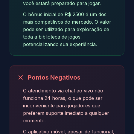
você estará preparado para jogar.
O bônus inicial de R$ 2500 é um dos
mais competitivos do mercado. O valor
pode ser utilizado para exploração de
toda a biblioteca de jogos,
potencializando sua experiência.
Pontos Negativos
O atendimento via chat ao vivo não
funciona 24 horas, o que pode ser
inconveniente para jogadores que
preferem suporte imediato a qualquer
momento.
O aplicativo móvel, apesar de funcional,