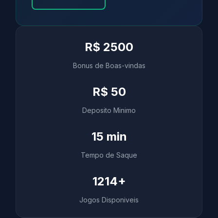
R$ 2500
Bonus de Boas-vindas
R$ 50
Deposito Minimo
15 min
Tempo de Saque
1214+
Jogos Disponiveis