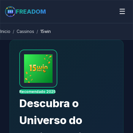
☰
FREADOM
Inicio
/
Cassinos
/
15win
Recomendado 2025
Descubra o
Universo do