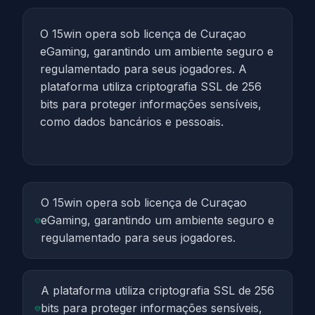
O 15win opera sob licença de Curaçao
eGaming, garantindo um ambiente seguro e
regulamentado para seus jogadores. A
plataforma utiliza criptografia SSL de 256
bits para proteger informações sensíveis,
como dados bancários e pessoais.
O 15win opera sob licença de Curaçao
eGaming, garantindo um ambiente seguro e
regulamentado para seus jogadores.
A plataforma utiliza criptografia SSL de 256
bits para proteger informações sensíveis,