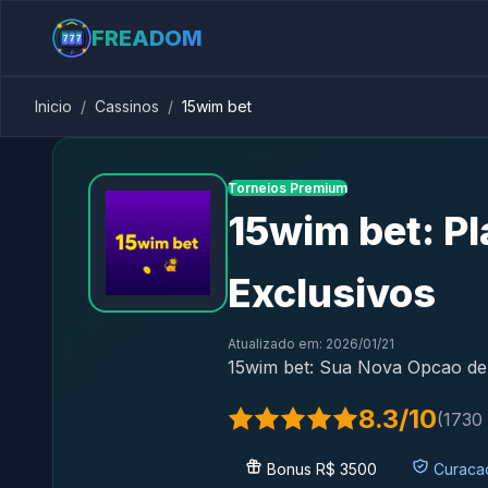
FREADOM
Inicio
/
Cassinos
/
15wim bet
Torneios Premium
15wim bet: P
Exclusivos
Atualizado em: 2026/01/21
15wim bet: Sua Nova Opcao de
8.3/10
(1730 
Bonus R$ 3500
Curacao