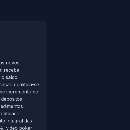
aos novos
al recebe
 o saldo
ação qualifica-se
ebe incremento de
 depósitos
cedimentos
onificado
o integral das
%, video poker