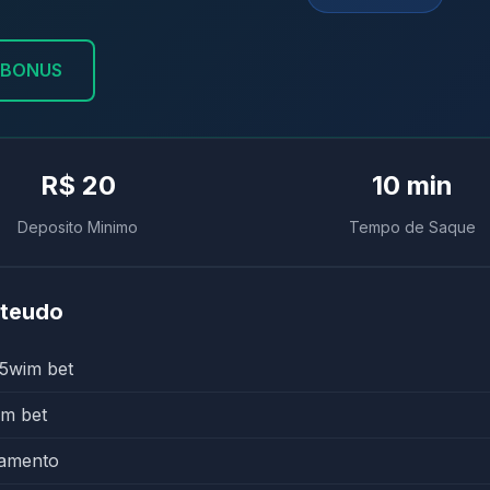
 BONUS
R$ 20
10 min
Deposito Minimo
Tempo de Saque
nteudo
15wim bet
im bet
gamento