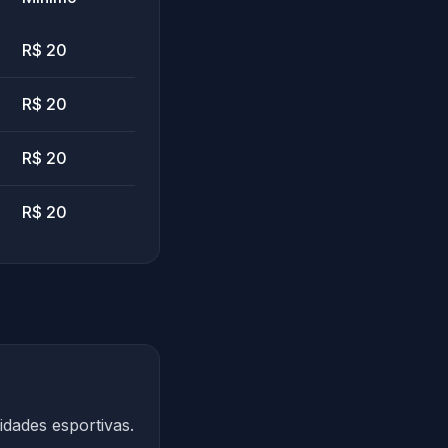
R$ 20
R$ 20
R$ 20
R$ 20
dades esportivas.