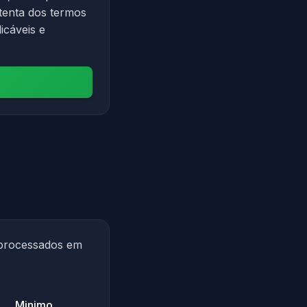
tenta dos termos
icáveis e
 processados em
Minimo