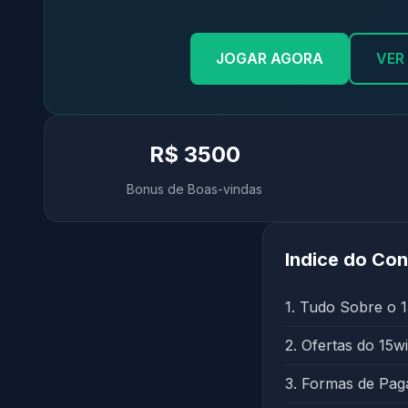
JOGAR AGORA
VER
R$ 3500
Bonus de Boas-vindas
Indice do Co
1. Tudo Sobre o 
2. Ofertas do 15w
3. Formas de Pa