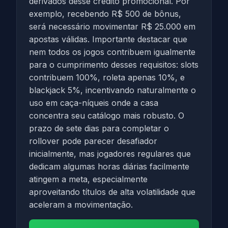
derivados desse crédito promocional. Por
exemplo, recebendo R$ 500 de bônus,
será necessário movimentar R$ 25.000 em
apostas válidas. Importante destacar que
nem todos os jogos contribuem igualmente
para o cumprimento desses requisitos: slots
contribuem 100%, roleta apenas 10%, e
blackjack 5%, incentivando naturalmente o
uso em caça-níqueis onde a casa
concentra seu catálogo mais robusto. O
prazo de sete dias para completar o
rollover pode parecer desafiador
inicialmente, mas jogadores regulares que
dedicam algumas horas diárias facilmente
atingem a meta, especialmente
aproveitando títulos de alta volatilidade que
aceleram a movimentação.