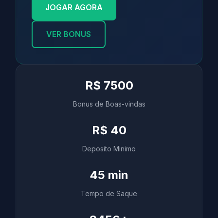
JOGAR AGORA
VER BONUS
R$ 7500
Bonus de Boas-vindas
R$ 40
Deposito Minimo
45 min
Tempo de Saque