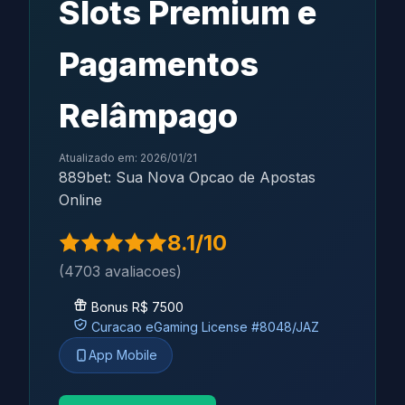
Slots Premium e
Pagamentos
Relâmpago
Atualizado em: 2026/01/21
889bet: Sua Nova Opcao de Apostas
Online
8.1/10
(4703 avaliacoes)
Bonus R$ 7500
Curacao eGaming License #8048/JAZ
App Mobile