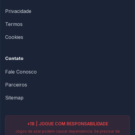
Privacidade
Termos
Cookies
Contato
Fale Conosco
Parceiros
Sitemap
+18 | JOGUE COM RESPONSABILIDADE
Jogos de azar podem causar dependencia. Se precisar de