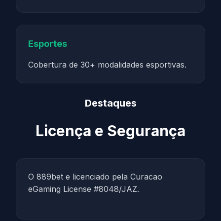
Esportes
Cobertura de 30+ modalidades esportivas.
Destaques
Licença e Segurança
O 889bet e licenciado pela Curacao
eGaming License #8048/JAZ.