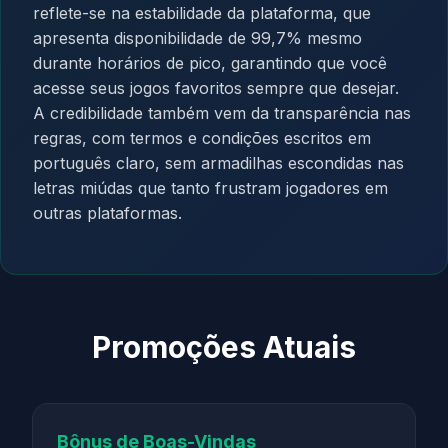
reflete-se na estabilidade da plataforma, que
apresenta disponibilidade de 99,7% mesmo
durante horários de pico, garantindo que você
acesse seus jogos favoritos sempre que desejar.
A credibilidade também vem da transparência nas
regras, com termos e condições escritos em
português claro, sem armadilhas escondidas nas
letras miúdas que tanto frustram jogadores em
outras plataformas.
Promoções Atuais
Bônus de Boas-Vindas