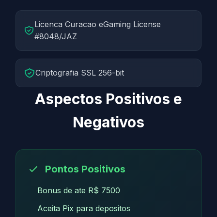
Licenca Curacao eGaming License
#8048/JAZ
Criptografia SSL 256-bit
Aspectos Positivos e
Negativos
Pontos Positivos
Bonus de ate R$ 7500
Aceita Pix para depositos