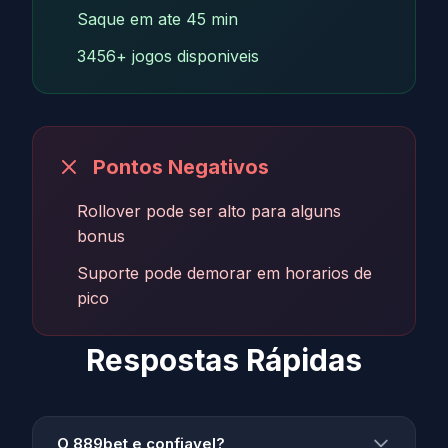
Saque em ate 45 min
3456+ jogos disponiveis
Pontos Negativos
Rollover pode ser alto para alguns
bonus
Suporte pode demorar em horarios de
pico
Respostas Rápidas
O 889bet e confiavel?