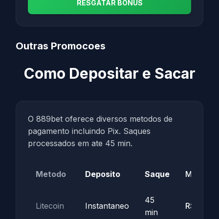
RESGATAR BONUS
Outras Promocoes
Como Depositar e Sacar
O 889bet oferece diversos metodos de
pagamento incluindo Pix. Saques
processados em ate 45 min.
Metodo
Deposito
Saque
Minimo
45
Litecoin
Instantaneo
R$ 40
min