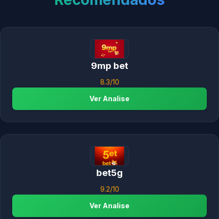
9mp bet
8.3/10
Ver Analise
bet5g
9.2/10
Ver Analise