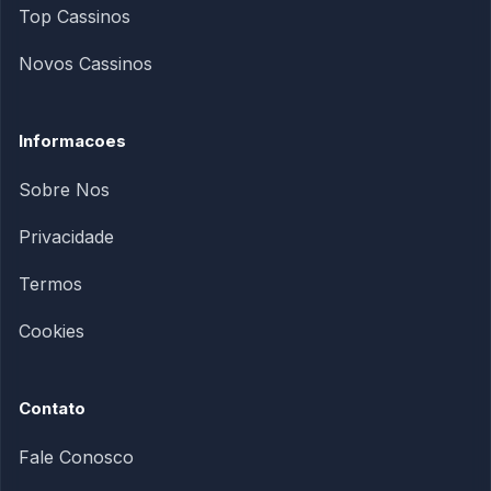
Top Cassinos
Novos Cassinos
Informacoes
Sobre Nos
Privacidade
Termos
Cookies
Contato
Fale Conosco