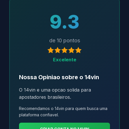
9.3
de 10 pontos
Excelente
Nossa Opiniao sobre o 14vin
O 14vin e uma opcao solida para
apostadores brasileiros.
Recomendamos o 14vin para quem busca uma
plataforma confiavel.