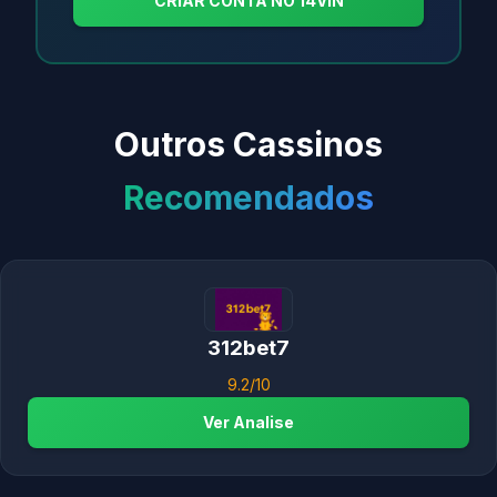
CRIAR CONTA NO 14VIN
Outros Cassinos
Recomendados
312bet7
9.2/10
Ver Analise