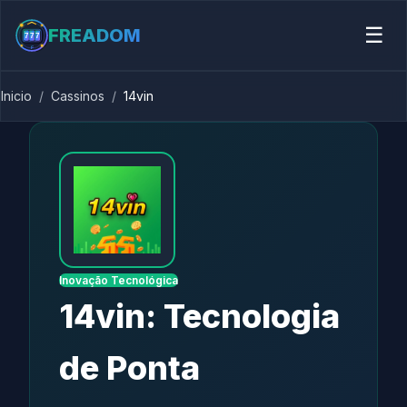
☰
FREADOM
Inicio
/
Cassinos
/
14vin
Inovação Tecnológica
14vin: Tecnologia
de Ponta