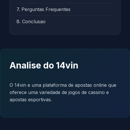
7. Perguntas Frequentes
8. Conclusao
Analise do 14vin
O 14vin e uma plataforma de apostas online que
oferece uma variedade de jogos de cassino e
apostas esportivas.