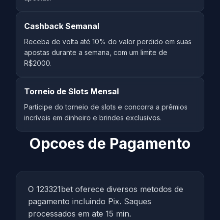
Cashback Semanal
Receba de volta até 10% do valor perdido em suas
apostas durante a semana, com um limite de
R$2000.
Torneio de Slots Mensal
Participe do torneio de slots e concorra a prêmios
incríveis em dinheiro e brindes exclusivos.
Opcoes de Pagamento
O 123321bet oferece diversos metodos de
pagamento incluindo Pix. Saques
processados em ate 15 min.