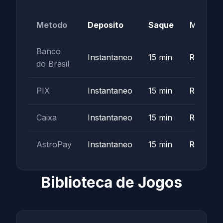
Metodo
Deposito
Saque
Minimo
Banco
Instantaneo
15 min
R$ 25
do Brasil
PIX
Instantaneo
15 min
R$ 25
Caixa
Instantaneo
15 min
R$ 25
AstroPay
Instantaneo
15 min
R$ 25
Biblioteca de Jogos