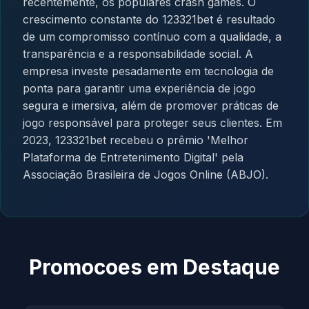
recentemente, os populares crash games. O
crescimento constante do 123321bet é resultado
de um compromisso contínuo com a qualidade, a
transparência e a responsabilidade social. A
empresa investe pesadamente em tecnologia de
ponta para garantir uma experiência de jogo
segura e imersiva, além de promover práticas de
jogo responsável para proteger seus clientes. Em
2023, 123321bet recebeu o prêmio 'Melhor
Plataforma de Entretenimento Digital' pela
Associação Brasileira de Jogos Online (ABJO).
Promocoes em Destaque