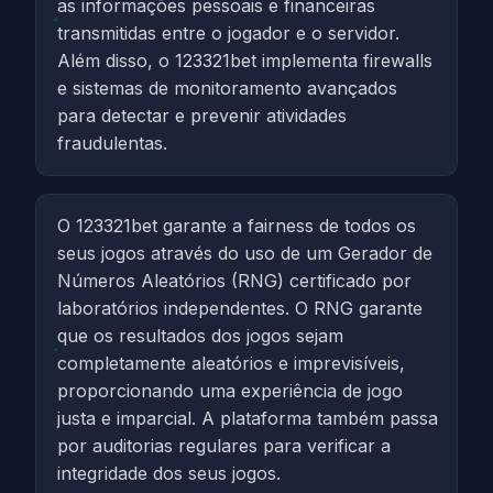
as informações pessoais e financeiras
transmitidas entre o jogador e o servidor.
Além disso, o 123321bet implementa firewalls
e sistemas de monitoramento avançados
para detectar e prevenir atividades
fraudulentas.
O 123321bet garante a fairness de todos os
seus jogos através do uso de um Gerador de
Números Aleatórios (RNG) certificado por
laboratórios independentes. O RNG garante
que os resultados dos jogos sejam
completamente aleatórios e imprevisíveis,
proporcionando uma experiência de jogo
justa e imparcial. A plataforma também passa
por auditorias regulares para verificar a
integridade dos seus jogos.