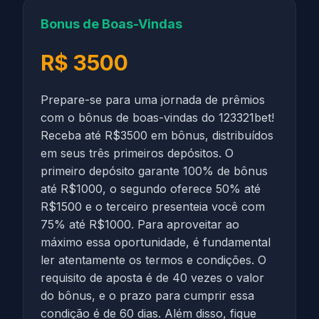
Bonus de Boas-Vindas
R$ 3500
Prepare-se para uma jornada de prêmios
com o bônus de boas-vindas do 123321bet!
Receba até R$3500 em bônus, distribuídos
em seus três primeiros depósitos. O
primeiro depósito garante 100% de bônus
até R$1000, o segundo oferece 50% até
R$1500 e o terceiro presenteia você com
75% até R$1000. Para aproveitar ao
máximo essa oportunidade, é fundamental
ler atentamente os termos e condições. O
requisito de aposta é de 40 vezes o valor
do bônus, e o prazo para cumprir essa
condição é de 60 dias. Além disso, fique