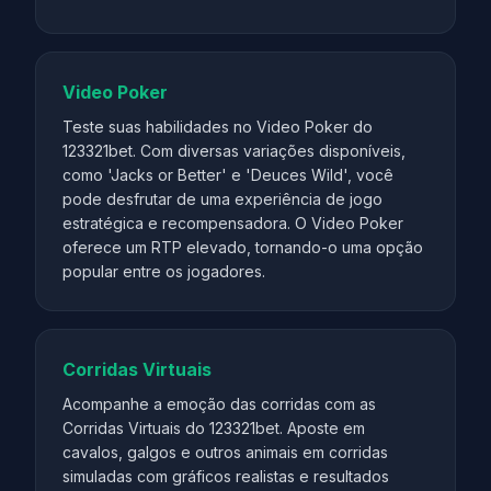
Video Poker
Teste suas habilidades no Video Poker do
123321bet. Com diversas variações disponíveis,
como 'Jacks or Better' e 'Deuces Wild', você
pode desfrutar de uma experiência de jogo
estratégica e recompensadora. O Video Poker
oferece um RTP elevado, tornando-o uma opção
popular entre os jogadores.
Corridas Virtuais
Acompanhe a emoção das corridas com as
Corridas Virtuais do 123321bet. Aposte em
cavalos, galgos e outros animais em corridas
simuladas com gráficos realistas e resultados