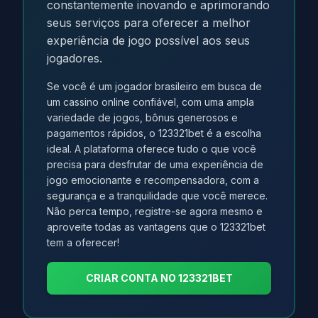
constantemente inovando e aprimorando
seus serviços para oferecer a melhor
experiência de jogo possível aos seus
jogadores.
Se você é um jogador brasileiro em busca de
um cassino online confiável, com uma ampla
variedade de jogos, bônus generosos e
pagamentos rápidos, o 123321bet é a escolha
ideal. A plataforma oferece tudo o que você
precisa para desfrutar de uma experiência de
jogo emocionante e recompensadora, com a
segurança e a tranquilidade que você merece.
Não perca tempo, registre-se agora mesmo e
aproveite todas as vantagens que o 123321bet
tem a oferecer!
CRIAR CONTA NO 123321BET