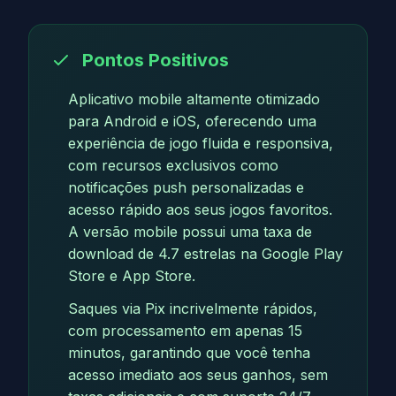
Pontos Positivos
Aplicativo mobile altamente otimizado
para Android e iOS, oferecendo uma
experiência de jogo fluida e responsiva,
com recursos exclusivos como
notificações push personalizadas e
acesso rápido aos seus jogos favoritos.
A versão mobile possui uma taxa de
download de 4.7 estrelas na Google Play
Store e App Store.
Saques via Pix incrivelmente rápidos,
com processamento em apenas 15
minutos, garantindo que você tenha
acesso imediato aos seus ganhos, sem