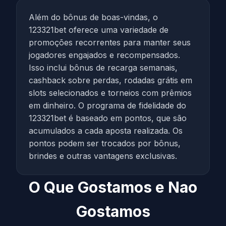
Além do bônus de boas-vindas, o
123321bet oferece uma variedade de
promoções recorrentes para manter seus
jogadores engajados e recompensados.
Isso inclui bônus de recarga semanais,
cashback sobre perdas, rodadas grátis em
slots selecionados e torneios com prêmios
em dinheiro. O programa de fidelidade do
123321bet é baseado em pontos, que são
acumulados a cada aposta realizada. Os
pontos podem ser trocados por bônus,
brindes e outras vantagens exclusivas.
O Que Gostamos e Nao
Gostamos