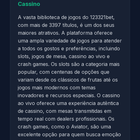
Cassino
A vasta biblioteca de jogos do 123321bet,
com mais de 3397 títulos, é um dos seus
maiores atrativos. A plataforma oferece
uma ampla variedade de jogos para atender
a todos os gostos e preferências, incluindo
slots, jogos de mesa, cassino ao vivo e
crash games. Os slots são a categoria mais
popular, com centenas de opções que
variam desde os clássicos de frutas até os
jogos mais modernos com temas
inovadores e recursos especiais. O cassino
ao vivo oferece uma experiência autêntica
de cassino, com mesas transmitidas em
tempo real com dealers profissionais. Os
crash games, como o Aviator, são uma
excelente opção para quem busca emoção