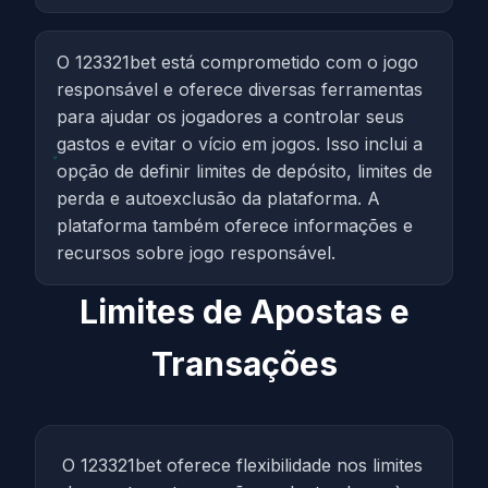
O 123321bet está comprometido com o jogo
responsável e oferece diversas ferramentas
para ajudar os jogadores a controlar seus
gastos e evitar o vício em jogos. Isso inclui a
opção de definir limites de depósito, limites de
perda e autoexclusão da plataforma. A
plataforma também oferece informações e
recursos sobre jogo responsável.
Limites de Apostas e
Transações
O 123321bet oferece flexibilidade nos limites