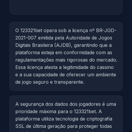
O 123321bet opera sob a licença nº BR-JGD-
2021-007 emitida pela Autoridade de Jogos
Digitais Brasileira (AJDB), garantindo que a
plataforma esteja em conformidade com as
regulamentações mais rigorosas do mercado.
Essa licença atesta a legitimidade do cassino
e a sua capacidade de oferecer um ambiente
de jogo seguro e transparente.
A segurança dos dados dos jogadores é uma
prioridade máxima para o 123321bet. A
plataforma utiliza tecnologia de criptografia
SSL de última geração para proteger todas