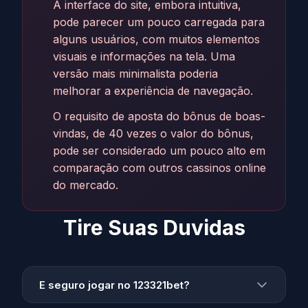
A interface do site, embora intuitiva,
pode parecer um pouco carregada para
alguns usuários, com muitos elementos
visuais e informações na tela. Uma
versão mais minimalista poderia
melhorar a experiência de navegação.
O requisito de aposta do bônus de boas-
vindas, de 40 vezes o valor do bônus,
pode ser considerado um pouco alto em
comparação com outros cassinos online
do mercado.
Tire Suas Duvidas
E seguro jogar no 123321bet?