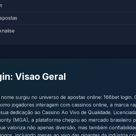
m
espostas
Analise
gin: Visao Geral
nome surgiu no universo de apostas online: 166bet login.
 como jogadores interagem com cassinos online, a marca r
sua dedicação ao Cassino Ao Vivo de Qualidade. Licenciada
ority (MGA), a plataforma chegou ao mercado brasileiro 
que valoriza não apenas diversão, mas também confiabilida
ogos, incluindo mesas ao vivo das gigantes da indústria c