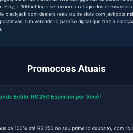
 Play, o 166bet login se tornou o refúgio dos entusiastas d
e blackjack com dealers reais ou de slots com jackpots mil
pectativas. Um verdadeiro paraíso digital que traz a emoç
.
Promocoes Atuais
nde Estilo: R$ 250 Esperam por Você!
us de 100% até R$ 250 no seu primeiro depósito, com rol