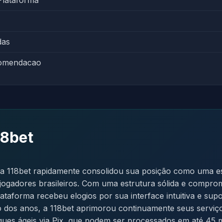
Plataforma
das
comendacao
18bet
a 118bet rapidamente consolidou sua posição como uma e
 jogadores brasileiros. Com uma estrutura sólida e compr
ataforma recebeu elogios por sua interface intuitiva e supo
o dos anos, a 118bet aprimorou continuamente seus serviç
ues ágeis via Pix, que podem ser processados em até 45 