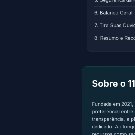
5. Seguranca da 
6. Balanco Geral
7. Tire Suas Duvi
8. Resumo e Re
Sobre o 1
Fundada em 2021, 
preferencial entre
transparência, a pl
dedicado. Ao long
recursos como saq