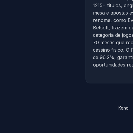
1215+ títulos, eng
mesa e apostas e
renome, como Ev
Betsoft, trazem q
categoria de jogo
70 mesas que rec
cassino físico. O
de 96,2%, garant
oportunidades rea
Keno