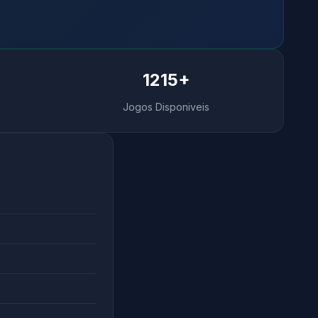
1215+
Jogos Disponiveis