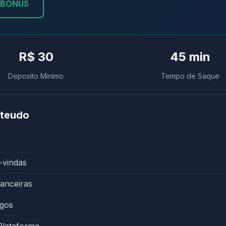
 BONUS
R$ 30
45 min
Deposito Minimo
Tempo de Saque
nteudo
-vindas
nanceiras
ogos