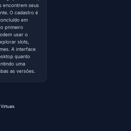
es encontrem seus
nte. O cadastro é
 concluído em
o primeiro
podem usar o
plorar slots,
mes. A interface
esktop quanto
rantindo uma
mbas as versões.
Virtuais