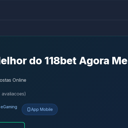
elhor do 118bet Agora M
ostas Online
 avaliacoes)
 eGaming
App Mobile