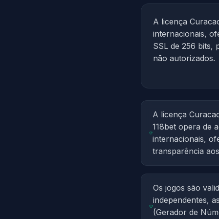
A licença Curaca
internacionais, of
SSL de 256 bits, 
não autorizados.
A licença Curaca
118bet opera de 
internacionais, o
transparência aos
Os jogos são vali
independentes, 
(Gerador de Númer