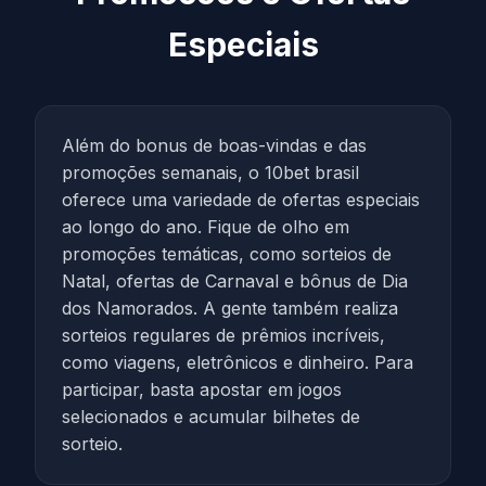
Especiais
Além do bonus de boas-vindas e das
promoções semanais, o 10bet brasil
oferece uma variedade de ofertas especiais
ao longo do ano. Fique de olho em
promoções temáticas, como sorteios de
Natal, ofertas de Carnaval e bônus de Dia
dos Namorados. A gente também realiza
sorteios regulares de prêmios incríveis,
como viagens, eletrônicos e dinheiro. Para
participar, basta apostar em jogos
selecionados e acumular bilhetes de
sorteio.