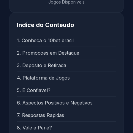
Jogos Disponiveis
Indice do Conteudo
1. Conheca o 10bet brasil
2. Promocoes em Destaque
3. Deposito e Retirada
4. Plataforma de Jogos
5. E Confiavel?
6. Aspectos Positivos e Negativos
7. Respostas Rapidas
8. Vale a Pena?