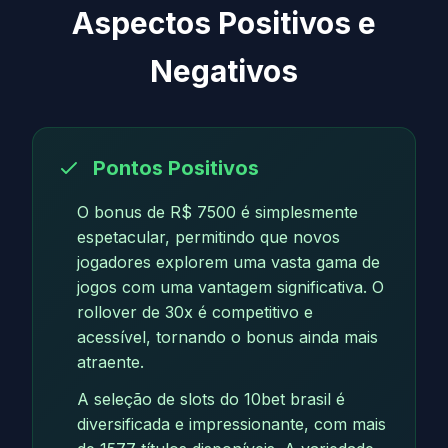
Aspectos Positivos e
Negativos
Pontos Positivos
O bonus de R$ 7500 é simplesmente
espetacular, permitindo que novos
jogadores explorem uma vasta gama de
jogos com uma vantagem significativa. O
rollover de 30x é competitivo e
acessível, tornando o bonus ainda mais
atraente.
A seleção de slots do 10bet brasil é
diversificada e impressionante, com mais