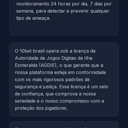
monitoramento 24 horas por dia, 7 dias por
semana, para detectar e prevenir qualquer
tipo de ameaça.
O 10bet brasil opera sob a licença da
Autoridade de Jogos Digitais da Ilha
Esmeralda (AGDIE), o que garante que a
nossa plataforma esteja em conformidade
com os mais rigorosos padrões de
segurança e justiça. Essa licença é um selo
de confiança, que comprova a nossa
seriedade e o nosso compromisso com a
proteção dos jogadores.