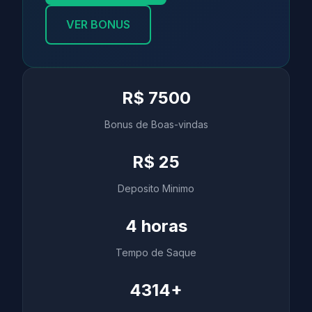
VER BONUS
R$ 7500
Bonus de Boas-vindas
R$ 25
Deposito Minimo
4 horas
Tempo de Saque
4314+