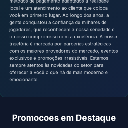
métodos de pagamento adaptados à realidade
local e um atendimento ao cliente que coloca
você em primeiro lugar. Ao longo dos anos, a
gente conquistou a confiança de milhares de
jogadores, que reconhecem a nossa seriedade e
o nosso compromisso com a excelência. A nossa
trajetória é marcada por parcerias estratégicas
com os maiores provedores do mercado, eventos
exclusivos e promoções irresistíveis. Estamos
sempre atentos às novidades do setor para
oferecer a você o que há de mais moderno e
emocionante.
Promocoes em Destaque