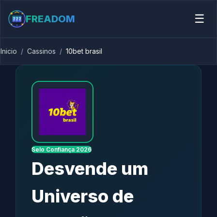
☰
FREADOM
Inicio
/
Cassinos
/
10bet brasil
Selo Confiança 2026
Desvende um
Universo de