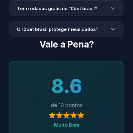
você pode aumentar significativamente o
forma mais rápida de obter uma resposta,
prático de usar.
slots com jackpot que podem te deixar
seu saldo e ter mais chances de ganhar.
Tem rodadas gratis no 10bet brasil?
ou através do e-mail, que é ideal para
instantaneamente milionário! Nossas
Além do bonus de boas-vindas, a gente
questões mais complexas. A nossa equipe
Com frequência! A gente adora presentear
máquinas de slots com jackpot progressivo
oferece uma variedade de promoções
de suporte é formada por profissionais
os nossos jogadores com rodadas grátis,
acumulam prêmios a cada aposta feita
O 10bet brasil protege meus dados?
semanais e torneios com prêmios incríveis.
altamente qualificados e treinados para te
que são uma forma divertida e emocionante
pelos jogadores, e o valor pode chegar a
Fique de olho nas nossas ofertas e não
ajudar em tudo o que você precisar, desde
A segurança dos seus dados é a nossa
de experimentar novos jogos sem gastar
Vale a Pena?
quantias astronômicas. Alguns dos slots
perca a oportunidade de multiplicar os seus
dúvidas sobre o bonus até problemas
prioridade número um. O 10bet brasil utiliza
dinheiro. As rodadas grátis podem ser
com jackpot mais populares incluem Mega
ganhos!
técnicos com a plataforma.
tecnologia de criptografia SSL de última
oferecidas como parte do bonus de boas-
Moolah, Hall of Gods e Divine Fortune. Dê
geração para proteger as suas
vindas, em promoções semanais ou em
uma chance à sorte e aposte em um
informações pessoais e financeiras contra
eventos especiais. Fique de olho nas
desses jogos para concorrer a prêmios
acesso não autorizado. Além disso, a gente
8.6
nossas ofertas e aproveite as rodadas
incríveis!
implementa firewalls avançados, sistemas
grátis para aumentar as suas chances de
de monitoramento 24 horas por dia e
ganhar!
seguimos rigorosos padrões de segurança
de 10 pontos
para garantir a confidencialidade e a
integridade dos seus dados. Estamos em
conformidade com a Lei Geral de Proteção
Muito Bom
de Dados (LGPD) e nos comprometemos a