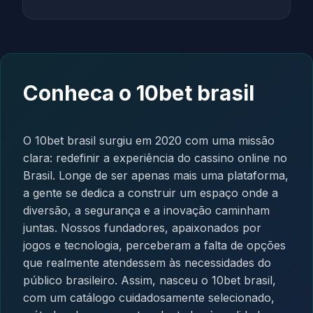
Conheca o 10bet brasil
O 10bet brasil surgiu em 2020 com uma missão
clara: redefinir a experiência do cassino online no
Brasil. Longe de ser apenas mais uma plataforma,
a gente se dedica a construir um espaço onde a
diversão, a segurança e a inovação caminham
juntas. Nossos fundadores, apaixonados por
jogos e tecnologia, perceberam a falta de opções
que realmente atendessem às necessidades do
público brasileiro. Assim, nasceu o 10bet brasil,
com um catálogo cuidadosamente selecionado,