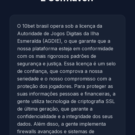
O 10bet brasil opera sob a licença da
Autoridade de Jogos Digitais da Ilha
Esmeralda (AGDIE), o que garante que a
nossa plataforma esteja em conformidade
com os mais rigorosos padrões de
segurança e justiça. Essa licença é um selo
de confiança, que comprova a nossa
seriedade e o nosso compromisso com a
proteção dos jogadores. Para proteger as
suas informações pessoais e financeiras, a
gente utiliza tecnologia de criptografia SSL
de última geração, que garante a
confidencialidade e a integridade dos seus
dados. Além disso, a gente implementa
firewalls avançados e sistemas de