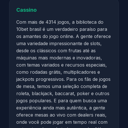
Cassino
Com mais de 4314 jogos, a biblioteca do
10bet brasil é um verdadeiro paraíso para
os amantes do jogo online. A gente oferece
uma variedade impressionante de slots,
desde os clássicos com frutas até as
máquinas mais modernas e inovadoras,
com temas variados e recursos especiais,
como rodadas grátis, multiplicadores e
jackpots progressivos. Para os fãs de jogos
de mesa, temos uma seleção completa de
roleta, blackjack, baccarat, poker e outros
jogos populares. E para quem busca uma
experiência ainda mais autêntica, a gente
oferece mesas ao vivo com dealers reais,
onde você pode jogar em tempo real com