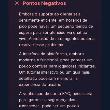
Pontos Negativos
Embora o suporte ao cliente seja
geralmente eficiente, em horários de
pico pode haver um pequeno tempo de
espera para ser atendido via chat ao
vivo. A inclusão de mais agentes poderia
resolver esse problema.
A interface da plataforma, embora
moderna e funcional, pode parecer um
pouco confusa para jogadores iniciantes.
Um tutorial interativo ou um guia mais
detalhado poderiam melhorar a
experiência do usuário.
A verificacao de conta KYC, necessaria
para garantir a segurança das
transacoes, pode ser um pouco