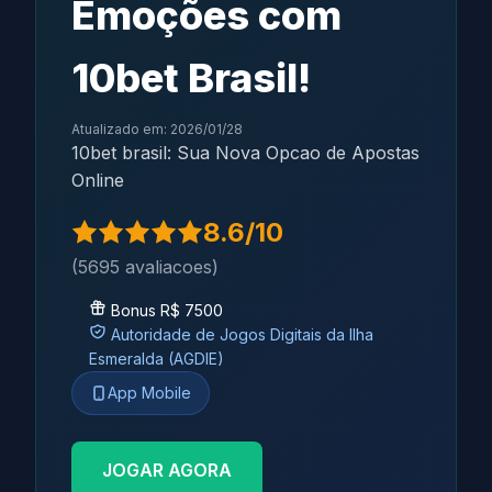
Emoções com
10bet Brasil!
Atualizado em: 2026/01/28
10bet brasil: Sua Nova Opcao de Apostas
Online
8.6/10
(5695 avaliacoes)
Bonus R$ 7500
Autoridade de Jogos Digitais da Ilha
Esmeralda (AGDIE)
App Mobile
JOGAR AGORA