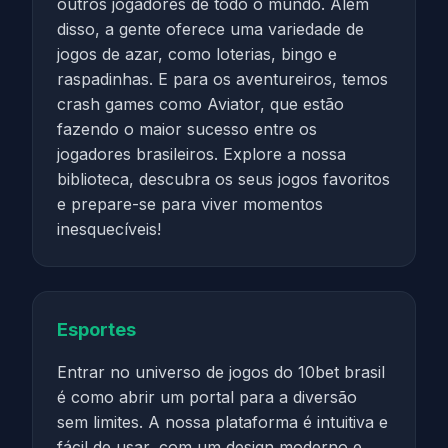
outros jogadores de todo o mundo. Além
disso, a gente oferece uma variedade de
jogos de azar, como loterias, bingo e
raspadinhas. E para os aventureiros, temos
crash games como Aviator, que estão
fazendo o maior sucesso entre os
jogadores brasileiros. Explore a nossa
biblioteca, descubra os seus jogos favoritos
e prepare-se para viver momentos
inesquecíveis!
Esportes
Entrar no universo de jogos do 10bet brasil
é como abrir um portal para a diversão
sem limites. A nossa plataforma é intuitiva e
fácil de usar, com um design moderno e