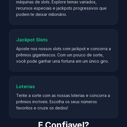
máquinas de slots. Explore temas variados,
recursos especiais e jackpots progressivos que
podem te deixar milionário.
Jackpot Slots
Aposte nos nossos slots com jackpot e concorra a
prêmios gigantescos. Com um pouco de sorte,
você pode ganhar uma fortuna em um único giro.
Loterias
Tente a sorte com as nossas loterias e concorra a
prêmios incríveis. Escolha os seus números
favoritos e cruze os dedos!
E Confiavel?