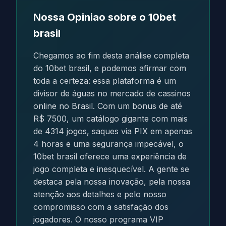
proteger a sua privacidade.
Nossa Opiniao sobre o 10bet
brasil
Chegamos ao fim desta análise completa
do 10bet brasil, e podemos afirmar com
toda a certeza: essa plataforma é um
divisor de águas no mercado de cassinos
online no Brasil. Com um bonus de até
R$ 7500, um catálogo gigante com mais
de 4314 jogos, saques via PIX em apenas
4 horas e uma segurança impecável, o
10bet brasil oferece uma experiência de
jogo completa e inesquecível. A gente se
destaca pela nossa inovação, pela nossa
atenção aos detalhes e pelo nosso
compromisso com a satisfação dos
jogadores. O nosso programa VIP