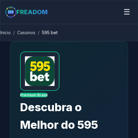
☰
FREADOM
Inicio
/
Cassinos
/
595 bet
Premium Brasil
Descubra o
Melhor do 595