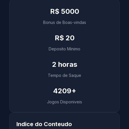
R$ 5000
Bonus de Boas-vindas
R$ 20
Deposito Minimo
2 horas
Tempo de Saque
4209+
Jogos Disponiveis
Indice do Conteudo