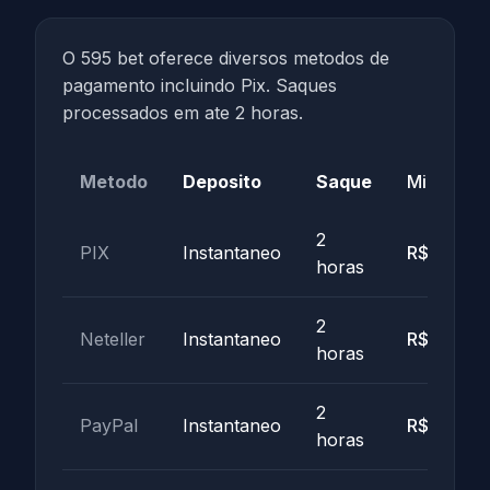
O 595 bet oferece diversos metodos de
pagamento incluindo Pix. Saques
processados em ate 2 horas.
Metodo
Deposito
Saque
Minimo
2
PIX
Instantaneo
R$ 20
horas
2
Neteller
Instantaneo
R$ 20
horas
2
PayPal
Instantaneo
R$ 20
horas