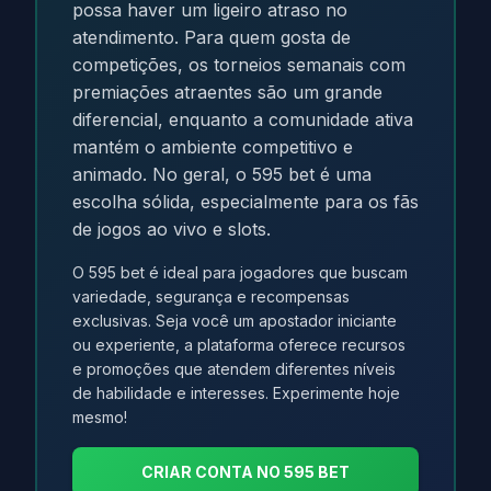
possa haver um ligeiro atraso no
atendimento. Para quem gosta de
competições, os torneios semanais com
premiações atraentes são um grande
diferencial, enquanto a comunidade ativa
mantém o ambiente competitivo e
animado. No geral, o 595 bet é uma
escolha sólida, especialmente para os fãs
de jogos ao vivo e slots.
O 595 bet é ideal para jogadores que buscam
variedade, segurança e recompensas
exclusivas. Seja você um apostador iniciante
ou experiente, a plataforma oferece recursos
e promoções que atendem diferentes níveis
de habilidade e interesses. Experimente hoje
mesmo!
CRIAR CONTA NO 595 BET