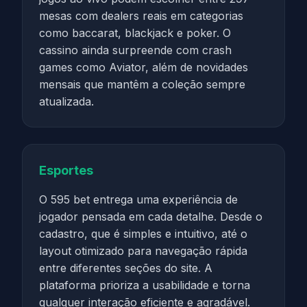
mesas com dealers reais em categorias
como baccarat, blackjack e poker. O
cassino ainda surpreende com crash
games como Aviator, além de novidades
mensais que mantêm a coleção sempre
atualizada.
Esportes
O 595 bet entrega uma experiência de
jogador pensada em cada detalhe. Desde o
cadastro, que é simples e intuitivo, até o
layout otimizado para navegação rápida
entre diferentes seções do site. A
plataforma prioriza a usabilidade e torna
qualquer interação eficiente e agradável.