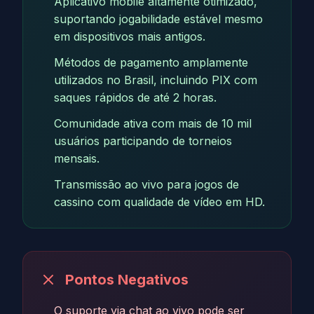
Aplicativo mobile altamente otimizado,
suportando jogabilidade estável mesmo
em dispositivos mais antigos.
Métodos de pagamento amplamente
utilizados no Brasil, incluindo PIX com
saques rápidos de até 2 horas.
Comunidade ativa com mais de 10 mil
usuários participando de torneios
mensais.
Transmissão ao vivo para jogos de
cassino com qualidade de vídeo em HD.
Pontos Negativos
O suporte via chat ao vivo pode ser