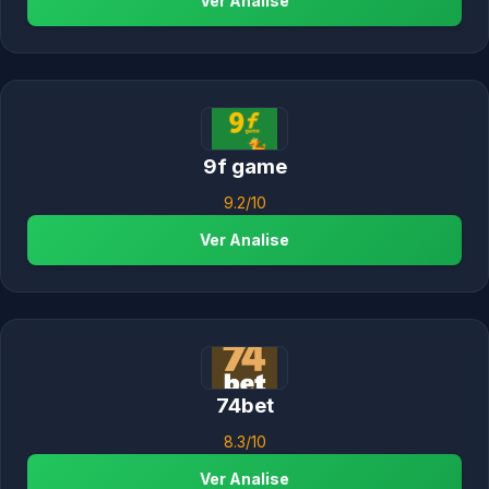
Ver Analise
9f game
9.2/10
Ver Analise
74bet
8.3/10
Ver Analise