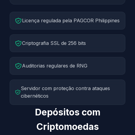
Licença regulada pela PAGCOR Philippines
Criptografia SSL de 256 bits
Auditorias regulares de RNG
Servidor com proteção contra ataques
cibernéticos
Depósitos com
Criptomoedas