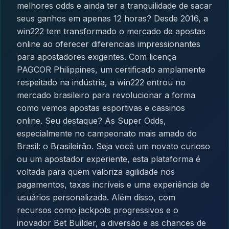
melhores odds e ainda ter a tranquilidade de sacar
seus ganhos em apenas 12 horas? Desde 2016, a
win222 tem transformado o mercado de apostas
online ao oferecer diferenciais impressionantes
para apostadores exigentes. Com licença
PAGCOR Philippines, um certificado amplamente
respeitado na indústria, a win222 entrou no
mercado brasileiro para revolucionar a forma
como vemos apostas esportivas e cassinos
online. Seu destaque? As Super Odds,
especialmente no campeonato mais amado do
Brasil: o Brasileirão. Seja você um novato curioso
ou um apostador experiente, esta plataforma é
voltada para quem valoriza agilidade nos
pagamentos, taxas incríveis e uma experiência de
usuários personalizada. Além disso, com
recursos como jackpots progressivos e o
inovador Bet Builder, a diversão e as chances de