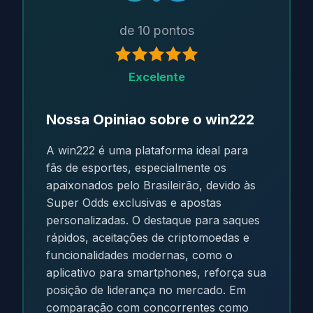
de 10 pontos
Excelente
Nossa Opiniao sobre o win222
A win222 é uma plataforma ideal para
fãs de esportes, especialmente os
apaixonados pelo Brasileirão, devido às
Super Odds exclusivas e apostas
personalizadas. O destaque para saques
rápidos, aceitações de criptomoedas e
funcionalidades modernas, como o
aplicativo para smartphones, reforça sua
posição de liderança no mercado. Em
comparação com concorrentes como