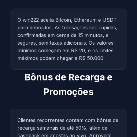
O win222 aceita Bitcoin, Ethereum e USDT
para depósitos. As transações são rápidas,
confirmadas em cerca de 15 minutos, e
seguras, sem taxas adicionais. Os valores
mínimos começam em R$ 20, e os limites
máximos podem chegar a R$ 50.000.
Bônus de Recarga e
Promoções
Clientes recorrentes contam com bônus de
recarga semanais de até 50%, além de
cashback em apostas ao vivo. Aproveite