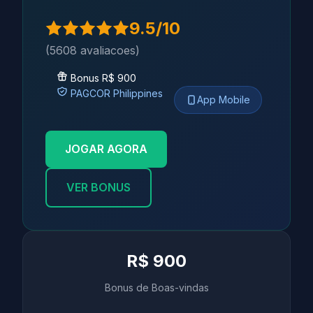
9.5/10
(5608 avaliacoes)
Bonus R$ 900
PAGCOR Philippines
App Mobile
JOGAR AGORA
VER BONUS
R$ 900
Bonus de Boas-vindas