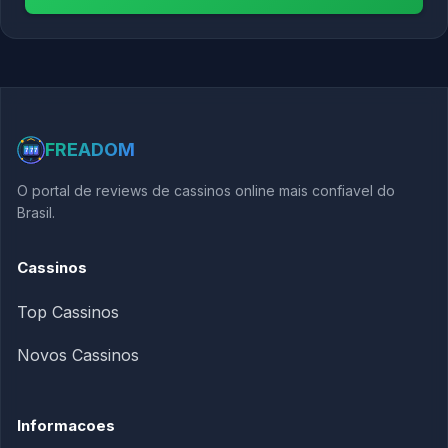
FREADOM
O portal de reviews de cassinos online mais confiavel do
Brasil.
Cassinos
Top Cassinos
Novos Cassinos
Informacoes