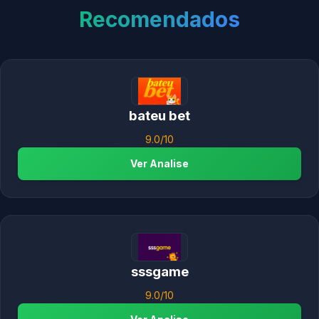
Recomendados
bateu bet
9.0/10
Ver Analise
sssgame
9.0/10