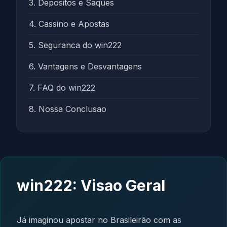
3. Depositos e Saques
4. Cassino e Apostas
5. Seguranca do win222
6. Vantagens e Desvantagens
7. FAQ do win222
8. Nossa Conclusao
win222: Visao Geral
Já imaginou apostar no Brasileirão com as