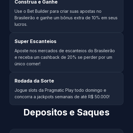
Construa e Ganhe
Use o Bet Builder para criar suas apostas no
Brasileirão e ganhe um bônus extra de 10% em seus
lucros.
Super Escanteios
Aposte nos mercados de escanteios do Brasileirão
e receba um cashback de 20% se perder por um
único corner!
Rodada da Sorte
Jogue slots da Pragmatic Play todo domingo e
concorra a jackpots semanais de até R$ 50.000!
Depositos e Saques