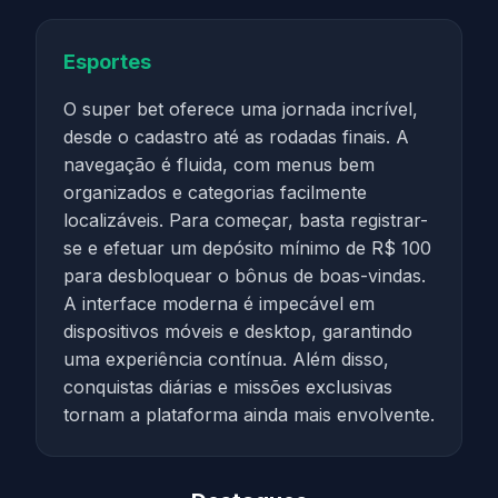
Esportes
O super bet oferece uma jornada incrível,
desde o cadastro até as rodadas finais. A
navegação é fluida, com menus bem
organizados e categorias facilmente
localizáveis. Para começar, basta registrar-
se e efetuar um depósito mínimo de R$ 100
para desbloquear o bônus de boas-vindas.
A interface moderna é impecável em
dispositivos móveis e desktop, garantindo
uma experiência contínua. Além disso,
conquistas diárias e missões exclusivas
tornam a plataforma ainda mais envolvente.