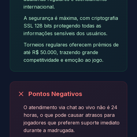
internacional.
A segurança é máxima, com criptografia
SSL 128 bits protegendo todas as
informações sensíveis dos usuários.
Torneios regulares oferecem prêmios de
até R$ 50.000, trazendo grande
competitividade e emoção ao jogo.
Pontos Negativos
O atendimento via chat ao vivo não é 24
horas, o que pode causar atrasos para
jogadores que preferem suporte imediato
durante a madrugada.