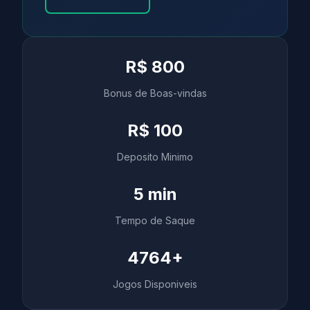
R$ 800
Bonus de Boas-vindas
R$ 100
Deposito Minimo
5 min
Tempo de Saque
4764+
Jogos Disponiveis