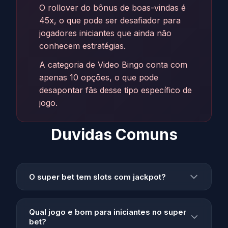
O rollover do bônus de boas-vindas é
45x, o que pode ser desafiador para
jogadores iniciantes que ainda não
conhecem estratégias.
A categoria de Video Bingo conta com
apenas 10 opções, o que pode
desapontar fãs desse tipo específico de
jogo.
Duvidas Comuns
O super bet tem slots com jackpot?
Sim, o super bet oferece slots com jackpot
progressivo, que podem transformar
Qual jogo e bom para iniciantes no super
apostas pequenas em grandes ganhos.
bet?