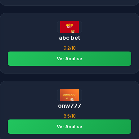
abc bet
9.2/10
Ver Analise
onw777
8.5/10
Ver Analise