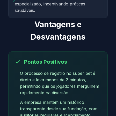
especializado, incentivando práticas
saudáveis.
Vantagens e
Desvantagens
Pontos Positivos
O processo de registro no super bet é
direto e leva menos de 2 minutos,
permitindo que os jogadores mergulhem
rapidamente na diversão.
A empresa mantém um histórico
transparente desde sua fundação, com
auditorias regulares e licenciamento