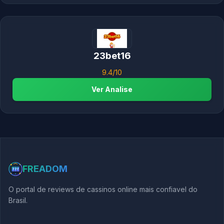
23bet16
9.4/10
Ver Analise
FREADOM
O portal de reviews de cassinos online mais confiavel do
Brasil.