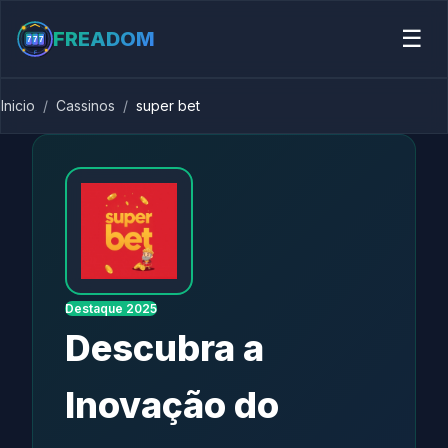
☰
FREADOM
Inicio
/
Cassinos
/
super bet
Destaque 2025
Descubra a
Inovação do