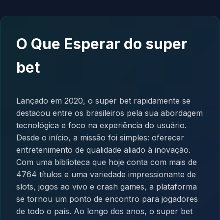
O Que Esperar do super
bet
Lançado em 2020, o super bet rapidamente se
destacou entre os brasileiros pela sua abordagem
tecnológica e foco na experiência do usuário.
Desde o início, a missão foi simples: oferecer
entretenimento de qualidade aliado à inovação.
Com uma biblioteca que hoje conta com mais de
4764 títulos e uma variedade impressionante de
slots, jogos ao vivo e crash games, a plataforma
se tornou um ponto de encontro para jogadores
de todo o país. Ao longo dos anos, o super bet