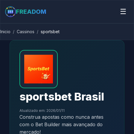
☰
FREADOM
Inicio
/
Cassinos
/
sportsbet
sportsbet Brasil
Atualizado em: 2026/01/11
Construa apostas como nunca antes
com o Bet Builder mais avançado do
mercado!