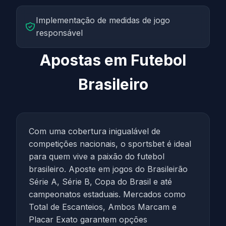
Implementação de medidas de jogo
responsável
Apostas em Futebol
Brasileiro
Com uma cobertura inigualável de
competições nacionais, o sportsbet é ideal
para quem vive a paixão do futebol
brasileiro. Aposte em jogos do Brasileirão
Série A, Série B, Copa do Brasil e até
campeonatos estaduais. Mercados como
Total de Escanteios, Ambos Marcam e
Placar Exato garantem opções