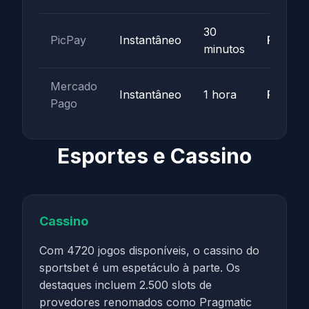
30
PicPay
Instantâneo
R$ 10
minutos
Mercado
Instantâneo
1 hora
R$ 10
Pago
Esportes e Cassino
Cassino
Com 4720 jogos disponíveis, o cassino do
sportsbet é um espetáculo à parte. Os
destaques incluem 2.500 slots de
provedores renomados como Pragmatic