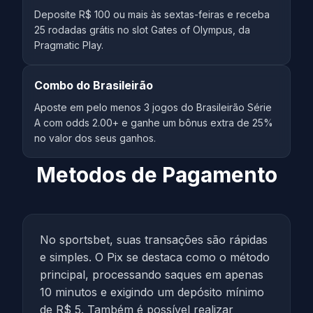
Deposite R$ 100 ou mais às sextas-feiras e receba
25 rodadas grátis no slot Gates of Olympus, da
Pragmatic Play.
Combo do Brasileirão
Aposte em pelo menos 3 jogos do Brasileirão Série
A com odds 2.00+ e ganhe um bônus extra de 25%
no valor dos seus ganhos.
Metodos de Pagamento
No sportsbet, suas transações são rápidas
e simples. O Pix se destaca como o método
principal, processando saques em apenas
10 minutos e exigindo um depósito mínimo
de R$ 5. Também é possível realizar