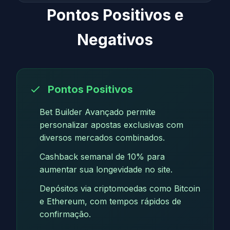
Pontos Positivos e
Negativos
Pontos Positivos
Bet Builder Avançado permite
personalizar apostas exclusivas com
diversos mercados combinados.
Cashback semanal de 10% para
aumentar sua longevidade no site.
Depósitos via criptomoedas como Bitcoin
e Ethereum, com tempos rápidos de
confirmação.