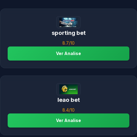
sporting bet
8.7/10
Ver Analise
leao bet
8.4/10
Ver Analise