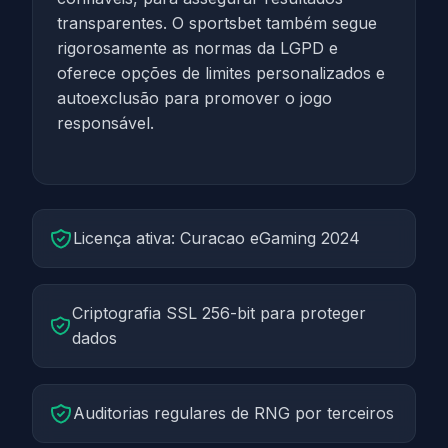
transparentes. O sportsbet também segue
rigorosamente as normas da LGPD e
oferece opções de limites personalizados e
autoexclusão para promover o jogo
responsável.
Licença ativa: Curacao eGaming 2024
Criptografia SSL 256-bit para proteger
dados
Auditorias regulares de RNG por terceiros