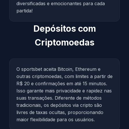
diversificadas e emocionantes para cada
partida!
Depósitos com
Criptomoedas
O sportsbet aceita Bitcoin, Ethereum e
outras criptomoedas, com limites a partir de
R$ 20 e confirmações em até 15 minutos.
Isso garante mais privacidade e rapidez nas
suas transações. Diferente de métodos
tradicionais, os depósitos via cripto são
livres de taxas ocultas, proporcionando
maior flexibilidade para os usuários.