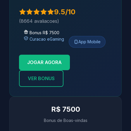
9.5/10
(8664 avaliacoes)
Bonus R$ 7500
Curacao eGaming
App Mobile
JOGAR AGORA
VER BONUS
R$ 7500
Bonus de Boas-vindas