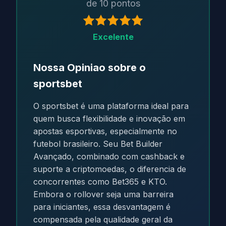
de 10 pontos
Excelente
Nossa Opiniao sobre o
sportsbet
O sportsbet é uma plataforma ideal para
quem busca flexibilidade e inovação em
apostas esportivas, especialmente no
futebol brasileiro. Seu Bet Builder
Avançado, combinado com cashback e
suporte a criptomoedas, o diferencia de
concorrentes como Bet365 e KTO.
Embora o rollover seja uma barreira
para iniciantes, essa desvantagem é
compensada pela qualidade geral da