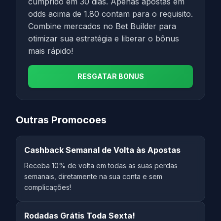
cumprido em 30 dias. Apenas apostas em
odds acima de 1.80 contam para o requisito.
Combine mercados no Bet Builder para
otimizar sua estratégia e liberar o bônus
mais rápido!
RESGATAR BONUS
Outras Promocoes
Cashback Semanal de Volta às Apostas
Receba 10% de volta em todas as suas perdas
semanais, diretamente na sua conta e sem
complicações!
Rodadas Grátis Toda Sexta!