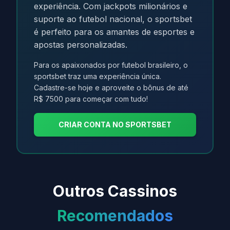
experiência. Com jackpots milionários e
suporte ao futebol nacional, o sportsbet
é perfeito para os amantes de esportes e
apostas personalizadas.
Para os apaixonados por futebol brasileiro, o
sportsbet traz uma experiência única.
Cadastre-se hoje e aproveite o bônus de até
R$ 7500 para começar com tudo!
CRIAR CONTA NO SPORTSBET
Outros Cassinos
Recomendados