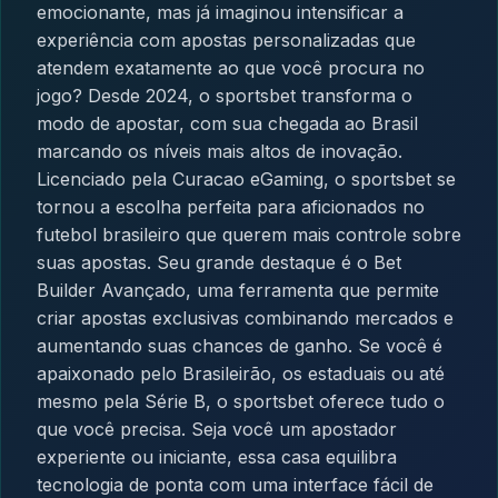
emocionante, mas já imaginou intensificar a
experiência com apostas personalizadas que
atendem exatamente ao que você procura no
jogo? Desde 2024, o sportsbet transforma o
modo de apostar, com sua chegada ao Brasil
marcando os níveis mais altos de inovação.
Licenciado pela Curacao eGaming, o sportsbet se
tornou a escolha perfeita para aficionados no
futebol brasileiro que querem mais controle sobre
suas apostas. Seu grande destaque é o Bet
Builder Avançado, uma ferramenta que permite
criar apostas exclusivas combinando mercados e
aumentando suas chances de ganho. Se você é
apaixonado pelo Brasileirão, os estaduais ou até
mesmo pela Série B, o sportsbet oferece tudo o
que você precisa. Seja você um apostador
experiente ou iniciante, essa casa equilibra
tecnologia de ponta com uma interface fácil de