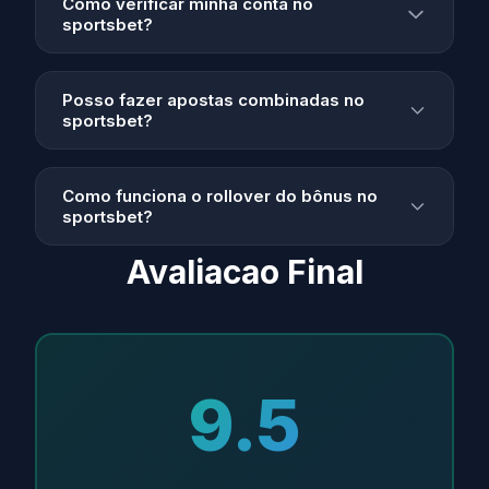
Como verificar minha conta no
crie uma senha. Em menos de 2 minutos,
sportsbet?
sua conta estará ativa.
Envie uma cópia de um documento com
foto e um comprovante de residência
Posso fazer apostas combinadas no
dentro da aba 'Verificação'. O processo
sportsbet?
leva até 24 horas.
Sim, o Bet Builder Avançado facilita criar
apostas combinadas com mercados
Como funciona o rollover do bônus no
diversos, como artilheiro e escanteios.
sportsbet?
O rollover é de 10x o valor do bônus +
Avaliacao Final
depósito. Aposte em odds mínimas de 1.80
para liberar o saldo em até 30 dias.
9.5