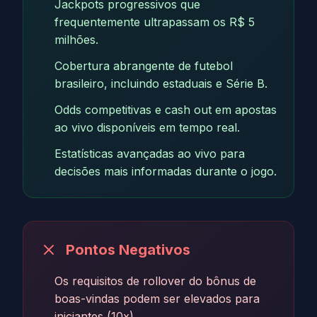
Jackpots progressivos que
frequentemente ultrapassam os R$ 5
milhões.
Cobertura abrangente de futebol
brasileiro, incluindo estaduais e Série B.
Odds competitivas e cash out em apostas
ao vivo disponíveis em tempo real.
Estatísticas avançadas ao vivo para
decisões mais informadas durante o jogo.
Pontos Negativos
Os requisitos de rollover do bônus de
boas-vindas podem ser elevados para
iniciantes (10x).