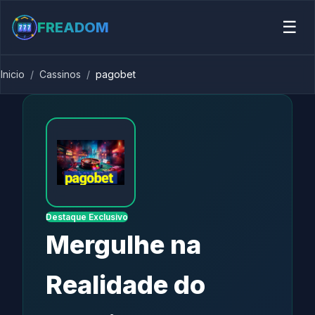
☰
FREADOM
Inicio
/
Cassinos
/
pagobet
Destaque Exclusivo
Mergulhe na
Realidade do