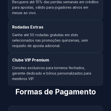
Recupere até 10% das perdas semanais em créditos
para apostas, válido para jogadores ativos em
mesas ao vivo.
Rodadas Extras
Ganhe até 50 rodadas gratuitas em slots
selecionados nas promoções quinzenais, sem
requisito de aposta adicional.
Clube VIP Premium
Convites exclusivos para torneios fechados,
gerente dedicado e bônus personalizados para
membros VIP.
Formas de Pagamento