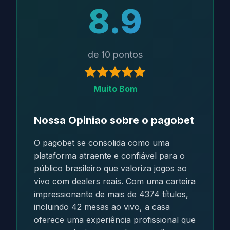
Tom Horn Gaming, Authentic Gaming e
tomada de decisão, elevando a
pontos fortes da plataforma, considerando
8.9
dias a períodos ilimitados, dependendo da
tempo real, possibilitando que os usuários
Betsoft, o que assegura alta qualidade e
transparência e o controle do usuário.
a agilidade exigida pelos jogadores
escolha do jogador. Durante esse período,
conversem diretamente com os dealers e
inovação. Para facilitar a navegação, o
Além disso, a plataforma mantém registros
brasileiros. Para outros métodos, como
o acesso à conta e aos jogos fica
outros jogadores, o que cria um ambiente
sistema oferece filtros por tipo, provedor e
históricos, permitindo avaliar a consistência
Bitcoin, Mercado Pago e ecoPayz, o prazo
suspenso, garantindo um afastamento
social e agradável. A plataforma conta com
popularidade, tornando a busca por jogos
de 10 pontos
das cotações ao longo do tempo. Essa
pode ser um pouco maior, chegando a até
efetivo. Caso haja dificuldades, o suporte
42 mesas ativas ao vivo, onde a presença
rápida e eficiente. A atualização frequente
atenção aos detalhes e a atualização
24 horas devido a processos de verificação
ao cliente está disponível via chat ao vivo e
de dealers locais é um diferencial
do catálogo também garante acesso às
constante das odds fazem do pagobet uma
específicos. O procedimento começa com a
e-mail para auxiliar no processo. Esta
importante para o público brasileiro,
Muito Bom
últimas novidades do mercado.
opção confiável para apostadores
solicitação do usuário, seguido da análise
funcionalidade é parte do compromisso do
aumentando a confiança e o envolvimento
criteriosos.
documental e de segurança para evitar
pagobet com o jogo responsável,
nas sessões.
Nossa Opiniao sobre o pagobet
fraudes, o que pode influenciar o tempo
auxiliando os usuários a manter o controle
total. Para manter a eficiência, recomenda-
e evitar comportamentos prejudiciais.
O pagobet se consolida como uma
se que o jogador mantenha a conta
plataforma atraente e confiável para o
verificada e dentro dos termos da
público brasileiro que valoriza jogos ao
plataforma, o que acelera a liberação dos
vivo com dealers reais. Com uma carteira
fundos.
impressionante de mais de 4374 títulos,
incluindo 42 mesas ao vivo, a casa
oferece uma experiência profissional que