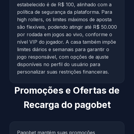
estabelecido é de R$ 100, alinhado com a
política de segurança da plataforma. Para
high rollers, os limites máximos de aposta
são flexíveis, podendo atingir até R$ 50.000
por rodada em jogos ao vivo, conforme o
nível VIP do jogador. A casa também impõe
limites diários e semanais para garantir o
jogo responsável, com opções de ajuste
disponíveis no perfil do usuário para
personalizar suas restrições financeiras.
Promoções e Ofertas de
Recarga do pagobet
Pagobet mantém suas promoções