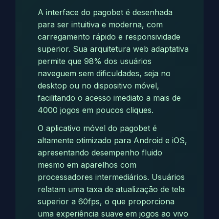
A interface do pagobet é desenhada
para ser intuitiva e moderna, com
carregamento rápido e responsividade
superior. Sua arquitetura web adaptativa
permite que 98% dos usuários
naveguem sem dificuldades, seja no
desktop ou no dispositivo móvel,
facilitando o acesso imediato a mais de
4000 jogos em poucos cliques.
O aplicativo móvel do pagobet é
altamente otimizado para Android e iOS,
apresentando desempenho fluido
mesmo em aparelhos com
processadores intermediários. Usuários
relatam uma taxa de atualização de tela
superior a 60fps, o que proporciona
uma experiência suave em jogos ao vivo