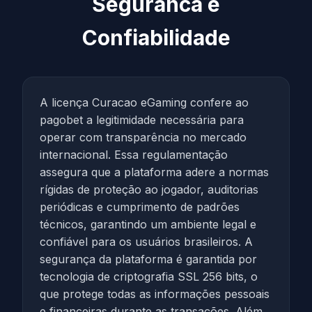
Seguranca e
Confiabilidade
A licença Curacao eGaming confere ao
pagobet a legitimidade necessária para
operar com transparência no mercado
internacional. Essa regulamentação
assegura que a plataforma adere a normas
rígidas de proteção ao jogador, auditorias
periódicas e cumprimento de padrões
técnicos, garantindo um ambiente legal e
confiável para os usuários brasileiros. A
segurança da plataforma é garantida por
tecnologia de criptografia SSL 256 bits, o
que protege todas as informações pessoais
e financeiras durante as transações. Além