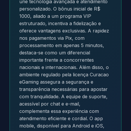
une tecnologia avançada e atendimento
personalizado. O bônus inicial de R$
1000, aliado a um programa VIP
estruturado, incentiva a fidelização e
oferece vantagens exclusivas. A rapidez
nos pagamentos via Pix, com
processamento em apenas 5 minutos,
destaca-se como um diferencial
importante frente a concorrentes
nacionais e internacionais. Além disso, o
ambiente regulado pela licença Curacao
eGaming assegura a segurança e
transparência necessárias para apostar
com tranquilidade. A equipe de suporte,
acessível por chat e e-mail,
complementa essa experiência com
atendimento eficiente e cordial. O app
mobile, disponível para Android e iOS,