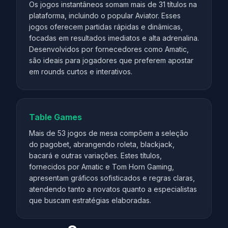
Os jogos instantâneos somam mais de 31 títulos na
plataforma, incluindo o popular Aviator. Esses
jogos oferecem partidas rápidas e dinâmicas,
focadas em resultados imediatos e alta adrenalina.
Desenvolvidos por fornecedores como Amatic,
são ideais para jogadores que preferem apostar
em rounds curtos e interativos.
Table Games
Mais de 53 jogos de mesa compõem a seleção
do pagobet, abrangendo roleta, blackjack,
bacará e outras variações. Estes títulos,
fornecidos por Amatic e Tom Horn Gaming,
apresentam gráficos sofisticados e regras claras,
atendendo tanto a novatos quanto a especialistas
que buscam estratégias elaboradas.