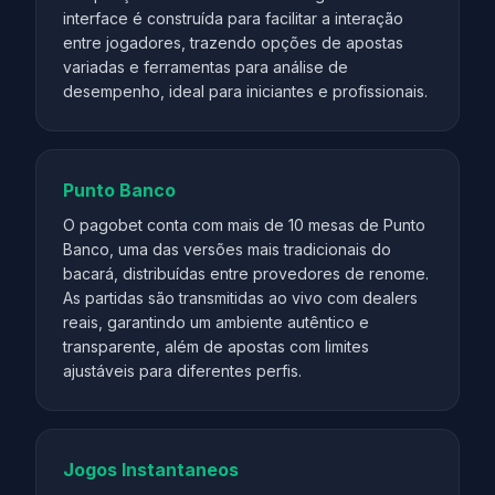
interface é construída para facilitar a interação
entre jogadores, trazendo opções de apostas
variadas e ferramentas para análise de
desempenho, ideal para iniciantes e profissionais.
Punto Banco
O pagobet conta com mais de 10 mesas de Punto
Banco, uma das versões mais tradicionais do
bacará, distribuídas entre provedores de renome.
As partidas são transmitidas ao vivo com dealers
reais, garantindo um ambiente autêntico e
transparente, além de apostas com limites
ajustáveis para diferentes perfis.
Jogos Instantaneos