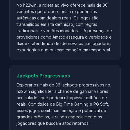
No h22win, a roleta ao vivo oferece mais de 30
variantes que proporcionam experiências
autênticas com dealers reais. Os jogos são
transmitidos em alta definição, com regras
tradicionais e versões inovadoras. A presença de
provedores como Amatic assegura diversidade e
fluidez, atendendo desde novatos até jogadores
experientes que buscam emoção em tempo real.
Jackpots Progressivos
Explorar os mais de 36 jackpots progressivos no
h22win significa ter a chance de ganhar valores
acumulados que podem ultrapassar milhões de
reais. Com títulos de Big Time Gaming e PG Soft,
esses jogos combinam emoção e potencial de
grandes prêmios, atraindo especialmente os
jogadores que buscam altos retornos.