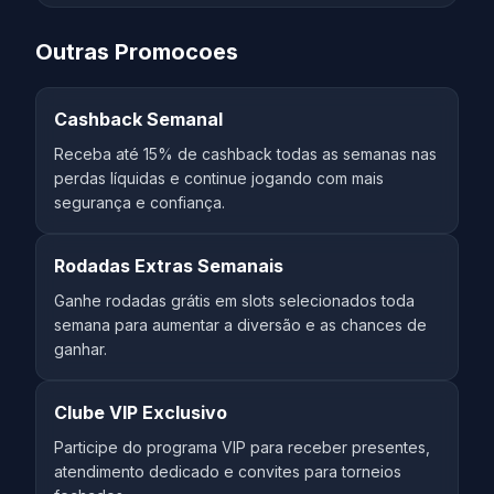
Outras Promocoes
Cashback Semanal
Receba até 15% de cashback todas as semanas nas
perdas líquidas e continue jogando com mais
segurança e confiança.
Rodadas Extras Semanais
Ganhe rodadas grátis em slots selecionados toda
semana para aumentar a diversão e as chances de
ganhar.
Clube VIP Exclusivo
Participe do programa VIP para receber presentes,
atendimento dedicado e convites para torneios