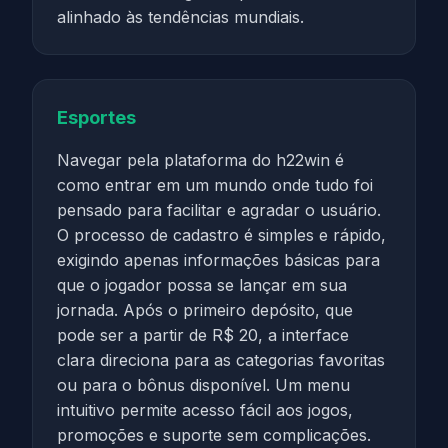
alinhado às tendências mundiais.
Esportes
Navegar pela plataforma do h22win é
como entrar em um mundo onde tudo foi
pensado para facilitar e agradar o usuário.
O processo de cadastro é simples e rápido,
exigindo apenas informações básicas para
que o jogador possa se lançar em sua
jornada. Após o primeiro depósito, que
pode ser a partir de R$ 20, a interface
clara direciona para as categorias favoritas
ou para o bônus disponível. Um menu
intuitivo permite acesso fácil aos jogos,
promoções e suporte sem complicações.