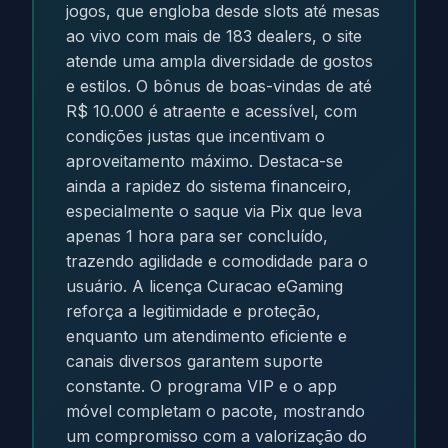
jogos, que engloba desde slots até mesas
deseja uma pausa no jogo.
ao vivo com mais de 183 dealers, o site
atende uma ampla diversidade de gostos
e estilos. O bônus de boas-vindas de até
R$ 10.000 é atraente e acessível, com
condições justas que incentivam o
aproveitamento máximo. Destaca-se
ainda a rapidez do sistema financeiro,
especialmente o saque via Pix que leva
apenas 1 hora para ser concluído,
trazendo agilidade e comodidade para o
usuário. A licença Curacao eGaming
reforça a legitimidade e proteção,
enquanto um atendimento eficiente e
canais diversos garantem suporte
constante. O programa VIP e o app
móvel completam o pacote, mostrando
um compromisso com a valorização do