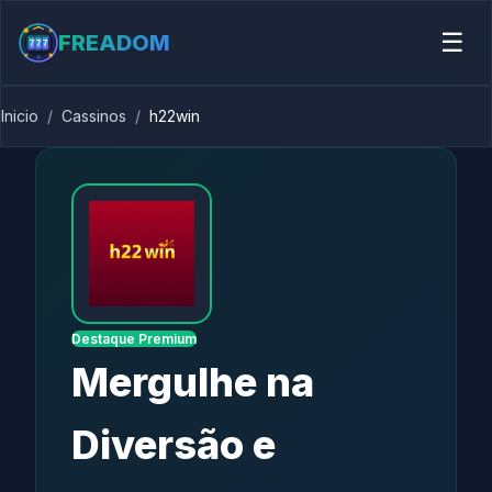
☰
FREADOM
Inicio
/
Cassinos
/
h22win
Destaque Premium
Mergulhe na
Diversão e