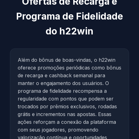
Ofertas de Recarga e
Programa de Fidelidade
do h22win
Além do bônus de boas-vindas, o h22win
oferece promoções periódicas como bônus
de recarga e cashback semanal para
manter o engajamento dos usuários. O
programa de fidelidade recompensa a
regularidade com pontos que podem ser
trocados por prêmios exclusivos, rodadas
grátis e incrementos nas apostas. Essas
ações reforçam a conexão da plataforma
com seus jogadores, promovendo
valorização contínua e oportunidades