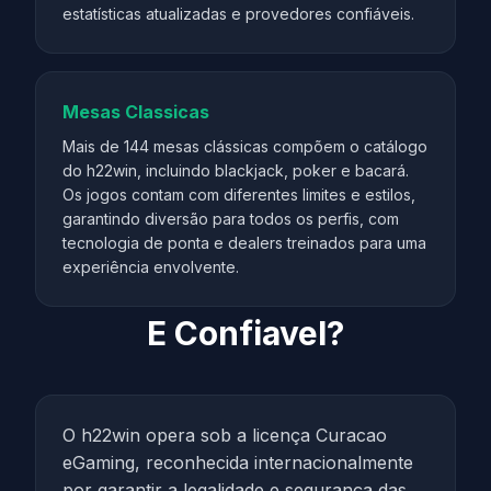
estatísticas atualizadas e provedores confiáveis.
Mesas Classicas
Mais de 144 mesas clássicas compõem o catálogo
do h22win, incluindo blackjack, poker e bacará.
Os jogos contam com diferentes limites e estilos,
garantindo diversão para todos os perfis, com
tecnologia de ponta e dealers treinados para uma
experiência envolvente.
E Confiavel?
O h22win opera sob a licença Curacao
eGaming, reconhecida internacionalmente
por garantir a legalidade e segurança das