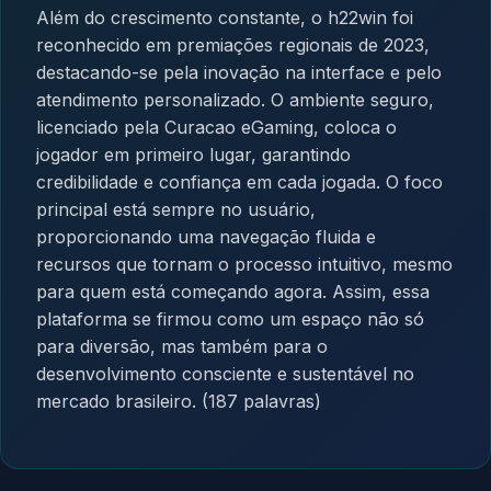
Além do crescimento constante, o h22win foi
reconhecido em premiações regionais de 2023,
destacando-se pela inovação na interface e pelo
atendimento personalizado. O ambiente seguro,
licenciado pela Curacao eGaming, coloca o
jogador em primeiro lugar, garantindo
credibilidade e confiança em cada jogada. O foco
principal está sempre no usuário,
proporcionando uma navegação fluida e
recursos que tornam o processo intuitivo, mesmo
para quem está começando agora. Assim, essa
plataforma se firmou como um espaço não só
para diversão, mas também para o
desenvolvimento consciente e sustentável no
mercado brasileiro. (187 palavras)