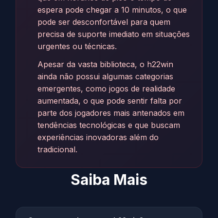
espera pode chegar a 10 minutos, o que
pode ser desconfortável para quem
precisa de suporte imediato em situações
urgentes ou técnicas.
Apesar da vasta biblioteca, o h22win
ainda não possui algumas categorias
emergentes, como jogos de realidade
aumentada, o que pode sentir falta por
parte dos jogadores mais antenados em
tendências tecnológicas e que buscam
experiências inovadoras além do
tradicional.
Saiba Mais