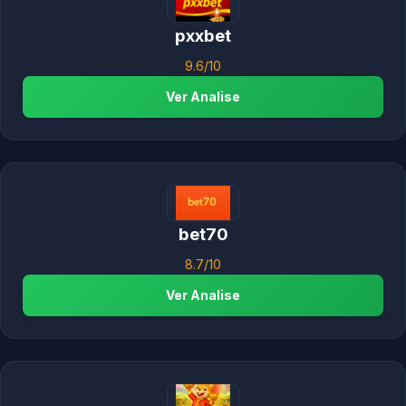
pxxbet
9.6/10
Ver Analise
bet70
8.7/10
Ver Analise