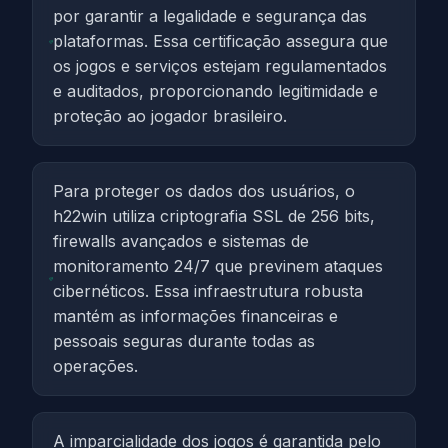
por garantir a legalidade e segurança das
plataformas. Essa certificação assegura que
os jogos e serviços estejam regulamentados
e auditados, proporcionando legitimidade e
proteção ao jogador brasileiro.
Para proteger os dados dos usuários, o
h22win utiliza criptografia SSL de 256 bits,
firewalls avançados e sistemas de
monitoramento 24/7 que previnem ataques
cibernéticos. Essa infraestrutura robusta
mantém as informações financeiras e
pessoais seguras durante todas as
operações.
A imparcialidade dos jogos é garantida pelo