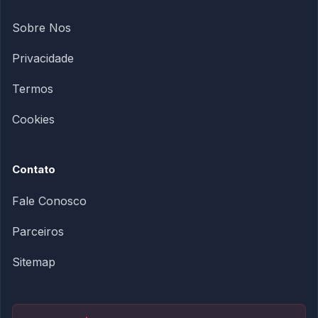
Sobre Nos
Privacidade
Termos
Cookies
Contato
Fale Conosco
Parceiros
Sitemap