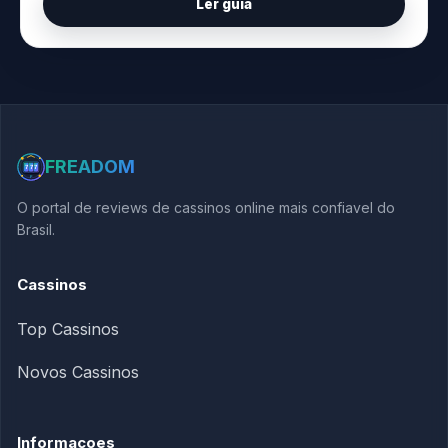
Ler guia
FREADOM
O portal de reviews de cassinos online mais confiavel do
Brasil.
Cassinos
Top Cassinos
Novos Cassinos
Informacoes