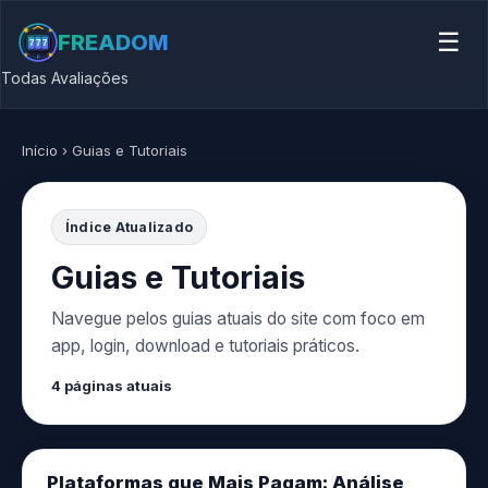
☰
FREADOM
Todas Avaliações
Início
›
Guias e Tutoriais
Índice Atualizado
Guias e Tutoriais
Navegue pelos guias atuais do site com foco em
app, login, download e tutoriais práticos.
4 páginas atuais
Plataformas que Mais Pagam: Análise