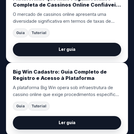
Completa de Cassinos Online Confiáveis
em 2026
O mercado de cassinos online apresenta uma
diversidade significativa em termos de taxas de
pagamento e confiabilidade. Dados da indústria
Guia
Tutorial
indicam que plataformas com R...
Ler guia
Big Win Cadastro: Guia Completo de
Registro e Acesso à Plataforma
A plataforma Big Win opera sob infraestrutura de
cassino online que exige procedimentos específicos
de cadastro e autenticação. O processo de registro
Guia
Tutorial
envolve validaçã...
Ler guia