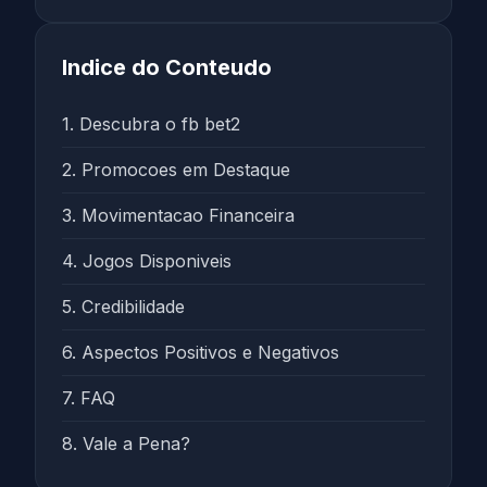
Indice do Conteudo
1. Descubra o fb bet2
2. Promocoes em Destaque
3. Movimentacao Financeira
4. Jogos Disponiveis
5. Credibilidade
6. Aspectos Positivos e Negativos
7. FAQ
8. Vale a Pena?