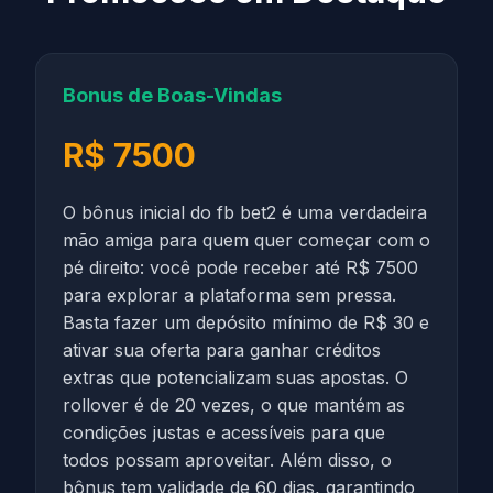
Bonus de Boas-Vindas
R$ 7500
O bônus inicial do fb bet2 é uma verdadeira
mão amiga para quem quer começar com o
pé direito: você pode receber até R$ 7500
para explorar a plataforma sem pressa.
Basta fazer um depósito mínimo de R$ 30 e
ativar sua oferta para ganhar créditos
extras que potencializam suas apostas. O
rollover é de 20 vezes, o que mantém as
condições justas e acessíveis para que
todos possam aproveitar. Além disso, o
bônus tem validade de 60 dias, garantindo