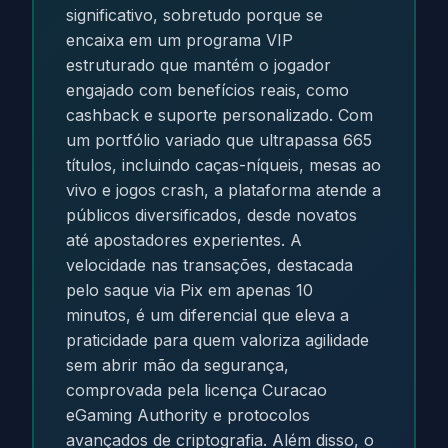
significativo, sobretudo porque se
encaixa em um programa VIP
estruturado que mantém o jogador
engajado com benefícios reais, como
cashback e suporte personalizado. Com
um portfólio variado que ultrapassa 665
títulos, incluindo caças-níqueis, mesas ao
vivo e jogos crash, a plataforma atende a
públicos diversificados, desde novatos
até apostadores experientes. A
velocidade nas transações, destacada
pelo saque via Pix em apenas 10
minutos, é um diferencial que eleva a
praticidade para quem valoriza agilidade
sem abrir mão da segurança,
comprovada pela licença Curacao
eGaming Authority e protocolos
avançados de criptografia. Além disso, o