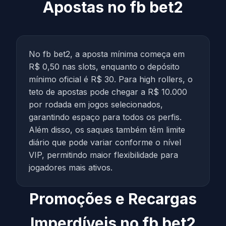
Apostas no fb bet2
No fb bet2, a aposta mínima começa em
R$ 0,50 nas slots, enquanto o depósito
mínimo oficial é R$ 30. Para high rollers, o
teto de apostas pode chegar a R$ 10.000
por rodada em jogos selecionados,
garantindo espaço para todos os perfis.
Além disso, os saques também têm limite
diário que pode variar conforme o nível
VIP, permitindo maior flexibilidade para
jogadores mais ativos.
Promoções e Recargas
Imperdíveis no fb bet2