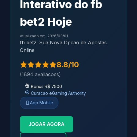
Interativo do fb
bet2 Hoje
Atualizado em: 2026/03/01
fb bet2: Sua Nova Opcao de Apostas
Online
8.8/10
(1894 avaliacoes)
Bonus R$ 7500
Curacao eGaming Authority
App Mobile
JOGAR AGORA