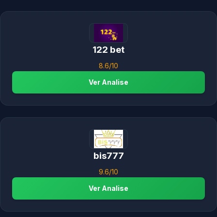
122 bet
8.6/10
Ver Analise
bis777
9.6/10
Ver Analise