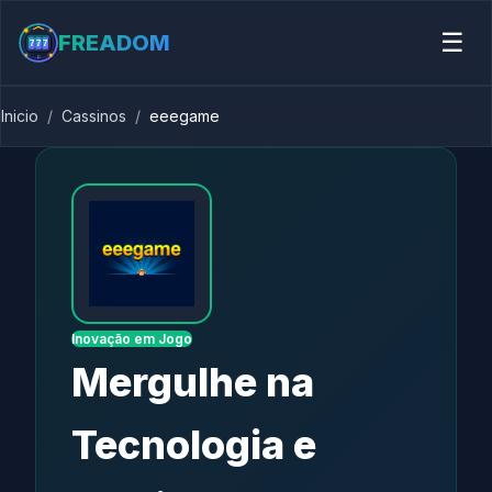
☰
FREADOM
Inicio
/
Cassinos
/
eeegame
Inovação em Jogo
Mergulhe na
Tecnologia e