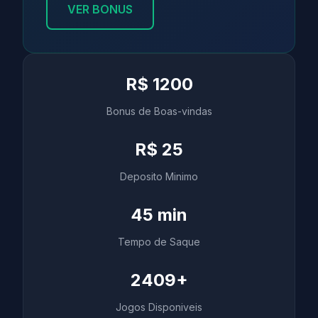
VER BONUS
R$ 1200
Bonus de Boas-vindas
R$ 25
Deposito Minimo
45 min
Tempo de Saque
2409+
Jogos Disponiveis