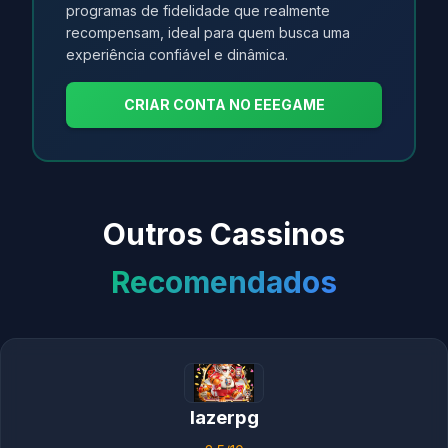
programas de fidelidade que realmente
recompensam, ideal para quem busca uma
experiência confiável e dinâmica.
CRIAR CONTA NO EEEGAME
Outros Cassinos
Recomendados
lazerpg