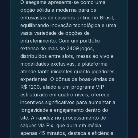
O eeegame apresenta-se como uma
opção sólida e moderna para os
entusiastas de cassinos online no Brasil,
equilibrando inovação tecnológica e uma
vasta variedade de opções de
entretenimento. Com um portfólio
extenso de mais de 2409 jogos,
distribuídos entre slots, mesas ao vivo e
modalidades exclusivas, a plataforma
atende tanto iniciantes quanto jogadores
experientes. O bônus de boas-vindas de
R$ 1200, aliado a um programa VIP
estruturado em quatro níveis, oferece
incentivos significativos para aumentar a
longevidade e engajamento dentro do
site. A rapidez no processamento de
saques via Pix, que dura em média
apenas 45 minutos, destaca a eficiência