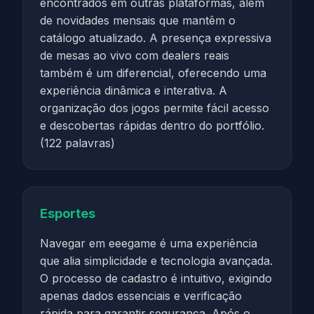
encontrados em outras plataformas, além
de novidades mensais que mantêm o
catálogo atualizado. A presença expressiva
de mesas ao vivo com dealers reais
também é um diferencial, oferecendo uma
experiência dinâmica e interativa. A
organização dos jogos permite fácil acesso
e descobertas rápidas dentro do portfólio.
(122 palavras)
Esportes
Navegar em eeegame é uma experiência
que alia simplicidade e tecnologia avançada.
O processo de cadastro é intuitivo, exigindo
apenas dados essenciais e verificação
rápida para garantir segurança. Após o