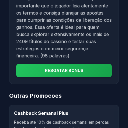
importante que o jogador leia atentamente
os termos e consiga planejar as apostas
para cumprir as condições de liberação dos
ganhos. Essa oferta é ideal para quem
busca explorar extensivamente os mais de
2409 títulos do cassino e testar suas
estratégias com maior segurança
financeira. (98 palavras)
RESGATAR BONUS
Outras Promocoes
Cashback Semanal Plus
Receba até 10% de cashback semanal em perdas