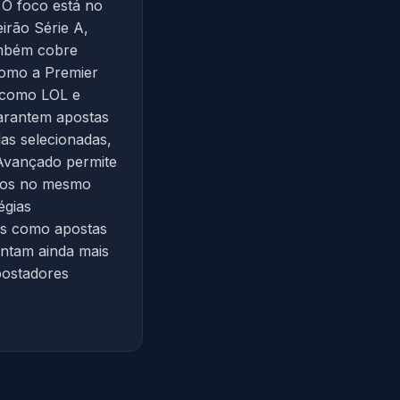
 O foco está no
eirão Série A,
ambém cobre
como a Premier
 como LOL e
arantem apostas
das selecionadas,
 Avançado permite
dos no mesmo
égias
os como apostas
entam ainda mais
postadores