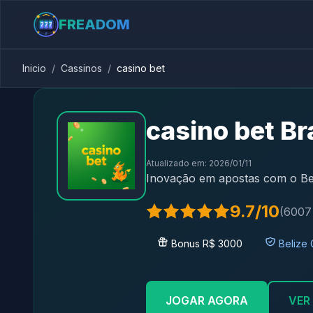
FREADOM
Inicio
/
Cassinos
/
casino bet
casino bet Br
Atualizado em: 2026/01/11
Inovação em apostas com o Bet 
9.7/10
(6007 
Bonus R$ 3000
Belize 
JOGAR AGORA
VER