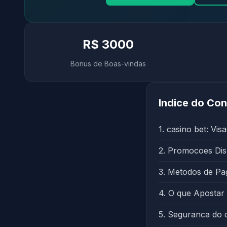
R$ 3000
Bonus de Boas-vindas
Indice do Co
1. casino bet: Vis
2. Promocoes Dis
3. Metodos de P
4. O que Apostar
5. Seguranca do 