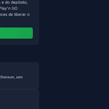
 e do depósito,
Play'n GO
ces de liberar o
 Ethereum, sem