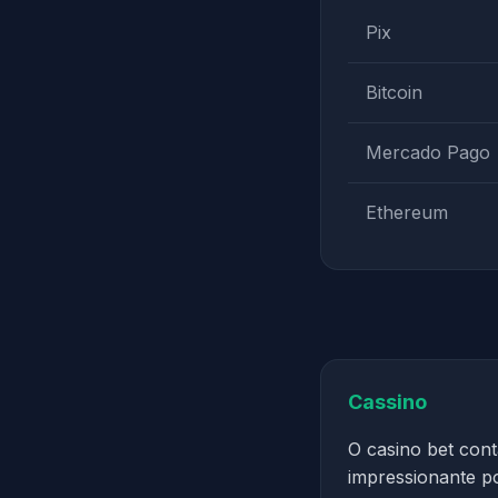
Pix
Bitcoin
Mercado Pago
Ethereum
Cassino
O casino bet con
impressionante po