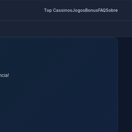
Top Cassinos
Jogos
Bonus
FAQ
Sobre
cia!