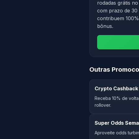
rodadas grátis no
com prazo de 30 
contribuem 100%. 
bônus.
Outras Promoc
Crypto Cashback
Receba 10% de volta 
rollover.
Super Odds Sema
Aproveite odds turbi