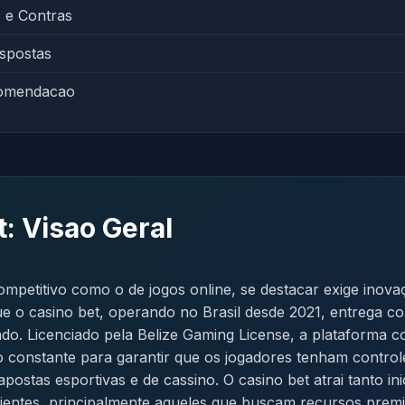
s e Contras
espostas
comendacao
t: Visao Geral
petitivo como o de jogos online, se destacar exige inova
e o casino bet, operando no Brasil desde 2021, entrega c
ado. Licenciado pela Belize Gaming License, a plataforma 
o constante para garantir que os jogadores tenham control
ostas esportivas e de cassino. O casino bet atrai tanto in
ientes, principalmente aqueles que buscam recursos pre