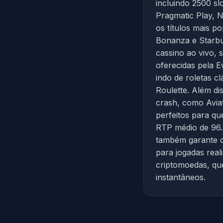
incluindo 2500 sl
Pragmatic Play, N
os títulos mais p
Bonanza e Starbu
cassino ao vivo, 
oferecidas pela E
indo de roletas cl
Roulette. Além di
crash, como Aviat
perfeitos para 
RTP médio de 96.
também garante c
para jogadas rea
criptomoedas, q
instantâneos.