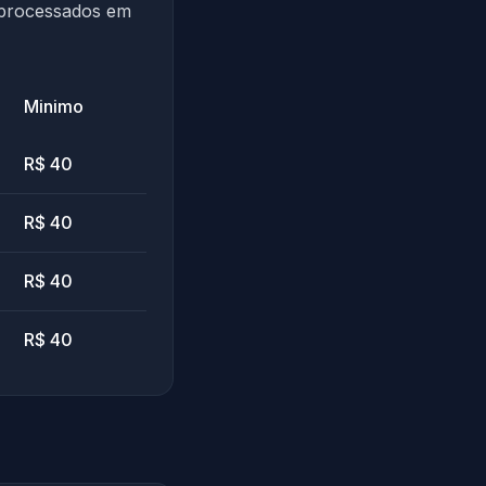
 processados em
Minimo
R$ 40
R$ 40
R$ 40
R$ 40