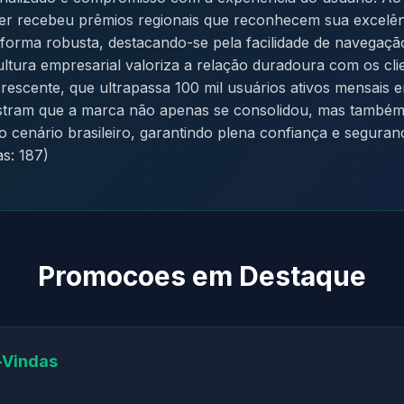
ner recebeu prêmios regionais que reconhecem sua excelê
aforma robusta, destacando-se pela facilidade de navegação
ltura empresarial valoriza a relação duradoura com os clie
escente, que ultrapassa 100 mil usuários ativos mensais 
tram que a marca não apenas se consolidou, mas também
 cenário brasileiro, garantindo plena confiança e seguran
as: 187)
Promocoes em Destaque
-Vindas