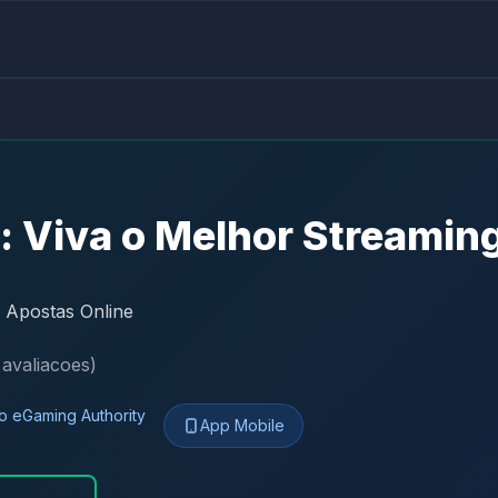
: Viva o Melhor Streamin
 Apostas Online
avaliacoes)
 eGaming Authority
App Mobile