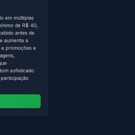
do em múltiplas
mínimo de R$ 40,
cebido antes de
 e aumenta a
do a promoções e
tagens,
que
om sofisticado
 participação