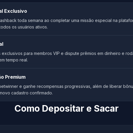
l Exclusivo
ashback toda semana ao completar uma missão especial na plataf
todos os usuários ativos.
al
os exclusivos para membros VIP e dispute prêmios em dinheiro e rod
em tempo real.
ão Premium
betwinner e ganhe recompensas progressivas, além de liberar bônu
novo cadastro confirmado.
Como Depositar e Sacar