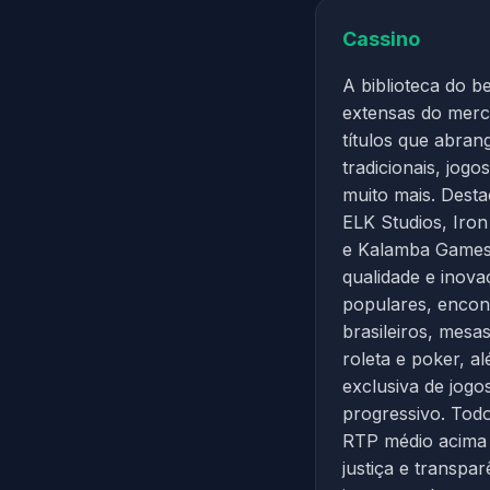
Cassino
A biblioteca do b
extensas do mer
títulos que abran
tradicionais, jogo
muito mais. Dest
ELK Studios, Iro
e Kalamba Games
qualidade e inova
populares, encon
brasileiros, mesas
roleta e poker, 
exclusiva de jogo
progressivo. Todo
RTP médio acima
justiça e transpa