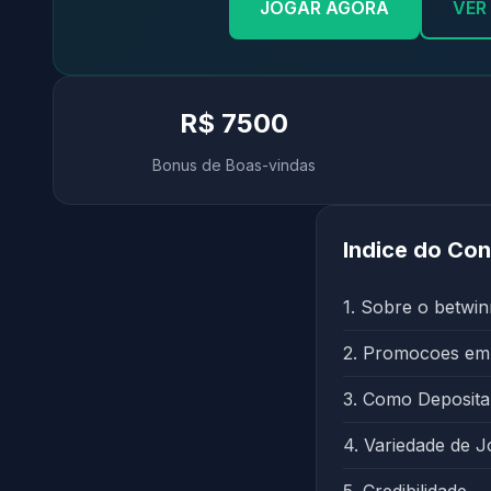
JOGAR AGORA
VER
R$ 7500
Bonus de Boas-vindas
Indice do Co
1. Sobre o betwi
2. Promocoes em
3. Como Deposita
4. Variedade de 