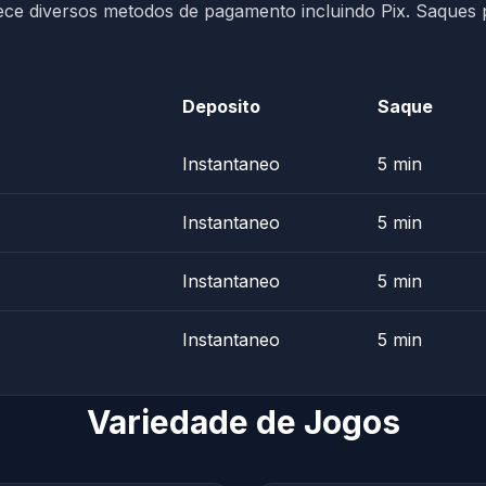
ece diversos metodos de pagamento incluindo Pix. Saques
Deposito
Saque
Instantaneo
5 min
Instantaneo
5 min
Instantaneo
5 min
Instantaneo
5 min
Variedade de Jogos