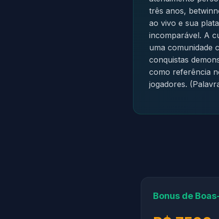
três anos, betwin
ao vivo e sua plat
incomparável. A cu
uma comunidade cr
conquistas demons
como referência no
jogadores. (Palavr
Bonus de Boas