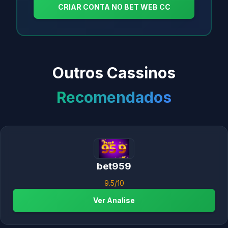
CRIAR CONTA NO BET WEB CC
Outros Cassinos
Recomendados
bet959
9.5/10
Ver Analise