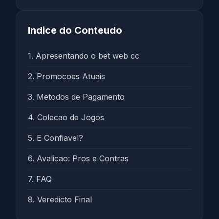
Indice do Conteudo
1. Apresentando o bet web cc
2. Promocoes Atuais
3. Metodos de Pagamento
4. Colecao de Jogos
5. E Confiavel?
6. Avalicao: Pros e Contras
7. FAQ
8. Veredicto Final