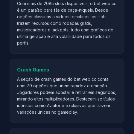
Com mais de 2085 slots disponíveis, o bet web cc
é um paraíso para fãs de caça-níqueis. Desde
opções clássicas a vídeos temáticos, as slots
trazem recursos como rodadas grátis,
multiplicadores e jackpots, tudo com gráficos de
última geração e alta volatilidade para todos os
perfis.
Crash Games
A seção de crash games do bet web cc conta
com 79 opções que unem rapidez e emoção.
Jogadores podem apostar e retirar em segundos,
mirando altos multiplicadores. Destacam-se títulos
icônicos como Aviator e exclusivos que trazem
variações únicas no gameplay.