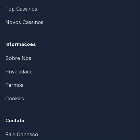
Top Cassinos
Novos Cassinos
Informacoes
Sobre Nos
Privacidade
Termos
Cookies
Contato
Fale Conosco