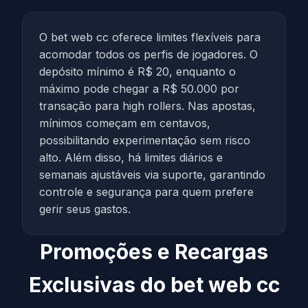
O bet web cc oferece limites flexíveis para
acomodar todos os perfis de jogadores. O
depósito mínimo é R$ 20, enquanto o
máximo pode chegar a R$ 50.000 por
transação para high rollers. Nas apostas,
mínimos começam em centavos,
possibilitando experimentação sem risco
alto. Além disso, há limites diários e
semanais ajustáveis via suporte, garantindo
controle e segurança para quem prefere
gerir seus gastos.
Promoções e Recargas
Exclusivas do bet web cc