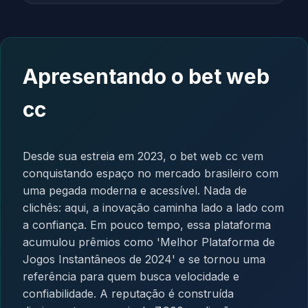
Apresentando o bet web
cc
Desde sua estreia em 2023, o bet web cc vem
conquistando espaço no mercado brasileiro com
uma pegada moderna e acessível. Nada de
clichês: aqui, a inovação caminha lado a lado com
a confiança. Em pouco tempo, essa plataforma
acumulou prêmios como 'Melhor Plataforma de
Jogos Instantâneos de 2024' e se tornou uma
referência para quem busca velocidade e
confiabilidade. A reputação é construída