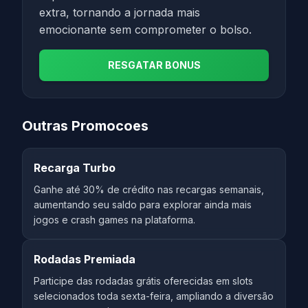
extra, tornando a jornada mais
emocionante sem comprometer o bolso.
RESGATAR BONUS
Outras Promocoes
Recarga Turbo
Ganhe até 30% de crédito nas recargas semanais,
aumentando seu saldo para explorar ainda mais
jogos e crash games na plataforma.
Rodadas Premiada
Participe das rodadas grátis oferecidas em slots
selecionados toda sexta-feira, ampliando a diversão