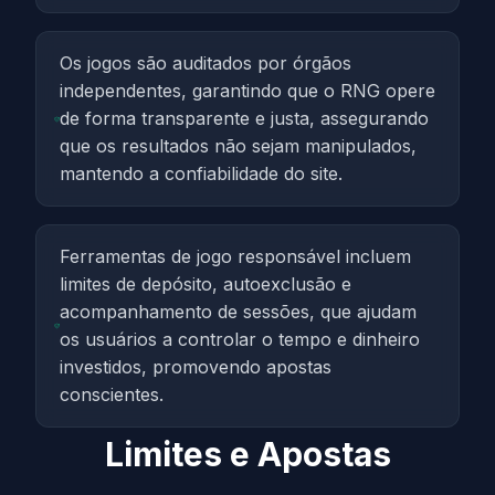
Os jogos são auditados por órgãos
independentes, garantindo que o RNG opere
de forma transparente e justa, assegurando
que os resultados não sejam manipulados,
mantendo a confiabilidade do site.
Ferramentas de jogo responsável incluem
limites de depósito, autoexclusão e
acompanhamento de sessões, que ajudam
os usuários a controlar o tempo e dinheiro
investidos, promovendo apostas
conscientes.
Limites e Apostas