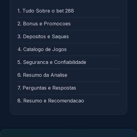
1. Tudo Sobre o bet 288
2. Bonus e Promocoes
3. Depositos e Saques
4. Catalogo de Jogos
5. Seguranca e Confiabilidade
6. Resumo da Analise
7. Perguntas e Respostas
8. Resumo e Recomendacao