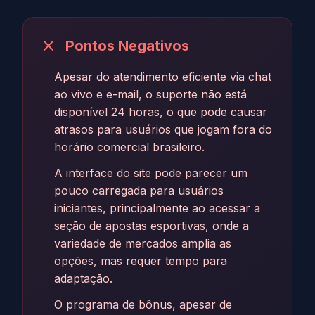
Pontos Negativos
Apesar do atendimento eficiente via chat
ao vivo e e-mail, o suporte não está
disponível 24 horas, o que pode causar
atrasos para usuários que jogam fora do
horário comercial brasileiro.
A interface do site pode parecer um
pouco carregada para usuários
iniciantes, principalmente ao acessar a
seção de apostas esportivas, onde a
variedade de mercados amplia as
opções, mas requer tempo para
adaptação.
O programa de bônus, apesar de