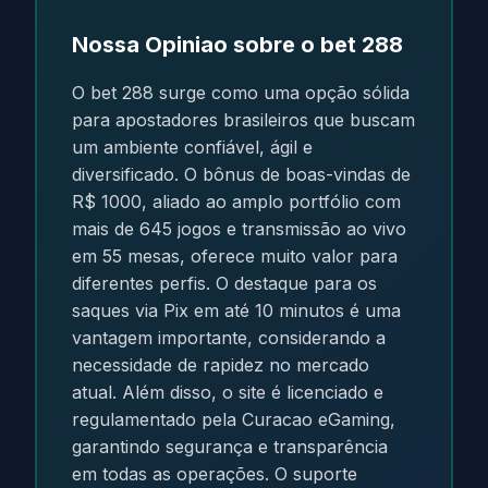
entrega desempenho compatível com apps
latino.
frequentes. Outras formas de pagamento,
dedicados, sem a necessidade de
Nossa Opiniao sobre o bet 288
como Mercado Pago e AstroPay, também
downloads extras, facilitando o acesso
apresentam tempos rápidos, normalmente
instantâneo às melhores odds e
O bet 288 surge como uma opção sólida
entre 30 minutos e 2 horas, garantindo que
promoções.
para apostadores brasileiros que buscam
os fundos estejam disponíveis em tempo
um ambiente confiável, ágil e
hábil para os usuários.
diversificado. O bônus de boas-vindas de
R$ 1000, aliado ao amplo portfólio com
mais de 645 jogos e transmissão ao vivo
em 55 mesas, oferece muito valor para
diferentes perfis. O destaque para os
saques via Pix em até 10 minutos é uma
vantagem importante, considerando a
necessidade de rapidez no mercado
atual. Além disso, o site é licenciado e
regulamentado pela Curacao eGaming,
garantindo segurança e transparência
em todas as operações. O suporte