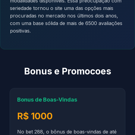
modalidades disponíveis. Essa preocupação com
seriedade tornou o site uma das opções mais
procuradas no mercado nos últimos dois anos,
com uma base sólida de mais de 6500 avaliações
positivas.
Bonus e Promocoes
Bonus de Boas-Vindas
R$ 1000
No bet 288, o bônus de boas-vindas de até