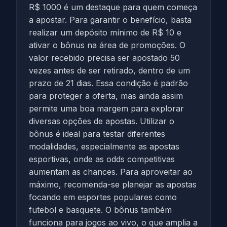
R$ 1000 é um destaque para quem começa
a apostar. Para garantir o benefício, basta
realizar um depósito mínimo de R$ 10 e
ativar o bônus na área de promoções. O
valor recebido precisa ser apostado 50
vezes antes de ser retirado, dentro de um
prazo de 21 dias. Essa condição é padrão
para proteger a oferta, mas ainda assim
permite uma boa margem para explorar
diversas opções de apostas. Utilizar o
bônus é ideal para testar diferentes
modalidades, especialmente as apostas
esportivas, onde as odds competitivas
aumentam as chances. Para aproveitar ao
máximo, recomenda-se planejar as apostas
focando em esportes populares como
futebol e basquete. O bônus também
funciona para jogos ao vivo, o que amplia a