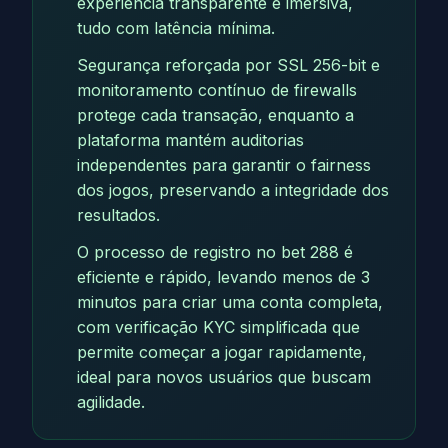
experiência transparente e imersiva,
tudo com latência mínima.
Segurança reforçada por SSL 256-bit e
monitoramento contínuo de firewalls
protege cada transação, enquanto a
plataforma mantém auditorias
independentes para garantir o fairness
dos jogos, preservando a integridade dos
resultados.
O processo de registro no bet 288 é
eficiente e rápido, levando menos de 3
minutos para criar uma conta completa,
com verificação KYC simplificada que
permite começar a jogar rapidamente,
ideal para novos usuários que buscam
agilidade.