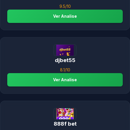
9.5/10
Ver Analise
djbet55
8.1/10
Ver Analise
888f bet