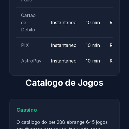
Cartao
de
Instantaneo
10 min
R$ 10
Debito
PIX
Instantaneo
10 min
R$ 10
AstroPay
Instantaneo
10 min
R$ 10
Catalogo de Jogos
Cassino
O catálogo do bet 288 abrange 645 jogos