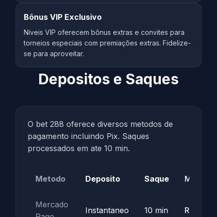
Bônus VIP Exclusivo
Níveis VIP oferecem bônus extras e convites para
torneios especiais com premiações extras. Fidelize-
se para aproveitar.
Depositos e Saques
O bet 288 oferece diversos metodos de
pagamento incluindo Pix. Saques
processados em ate 10 min.
Metodo
Deposito
Saque
Minimo
Mercado
Instantaneo
10 min
R$ 10
Pago