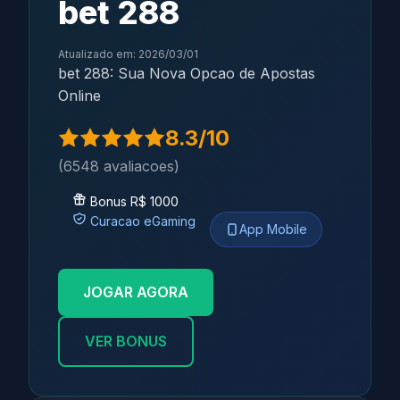
bet 288
Atualizado em: 2026/03/01
bet 288: Sua Nova Opcao de Apostas
Online
8.3/10
(6548 avaliacoes)
Bonus R$ 1000
Curacao eGaming
App Mobile
JOGAR AGORA
VER BONUS