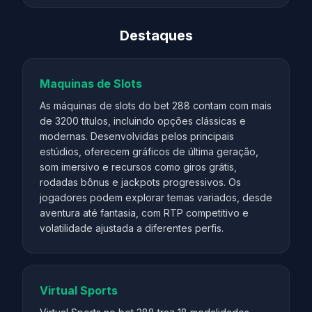
Destaques
Maquinas de Slots
As máquinas de slots do bet 288 contam com mais
de 3200 títulos, incluindo opções clássicas e
modernas. Desenvolvidas pelos principais
estúdios, oferecem gráficos de última geração,
som imersivo e recursos como giros grátis,
rodadas bônus e jackpots progressivos. Os
jogadores podem explorar temas variados, desde
aventura até fantasia, com RTP competitivo e
volatilidade ajustada a diferentes perfis.
Virtual Sports