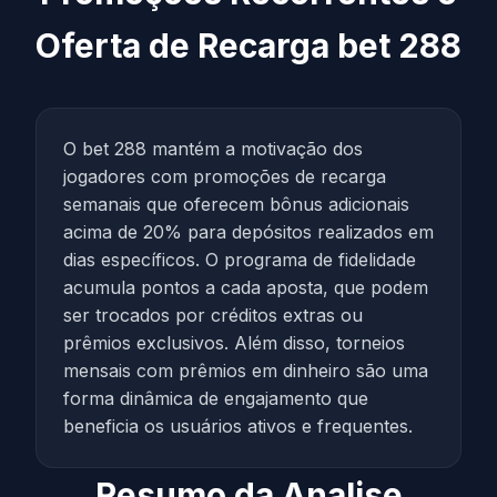
Oferta de Recarga bet 288
O bet 288 mantém a motivação dos
jogadores com promoções de recarga
semanais que oferecem bônus adicionais
acima de 20% para depósitos realizados em
dias específicos. O programa de fidelidade
acumula pontos a cada aposta, que podem
ser trocados por créditos extras ou
prêmios exclusivos. Além disso, torneios
mensais com prêmios em dinheiro são uma
forma dinâmica de engajamento que
beneficia os usuários ativos e frequentes.
Resumo da Analise