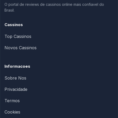
O portal de reviews de cassinos online mais confiavel do
Brasil.
Cassinos
Top Cassinos
Novos Cassinos
Informacoes
Sobre Nos
Privacidade
Termos
Cookies