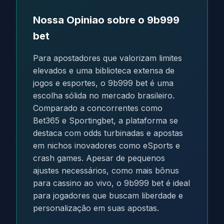
Nossa Opiniao sobre o 9b999
bet
Para apostadores que valorizam limites
elevados e uma biblioteca extensa de
jogos e esportes, o 9b999 bet é uma
escolha sólida no mercado brasileiro.
Comparado a concorrentes como
Bet365 e Sportingbet, a plataforma se
destaca com odds turbinadas e apostas
em nichos inovadores como eSports e
crash games. Apesar de pequenos
ajustes necessários, como mais bônus
para cassino ao vivo, o 9b999 bet é ideal
para jogadores que buscam liberdade e
personalização em suas apostas.