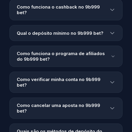
Como funciona o cashback no 9b999
bet?
O cashback é calculado com base nas
perdas líquidas em jogos específicos.
Qual o depósito mínimo no 9b999 bet?
Acesse Promoções > Cashback e confira
O depósito mínimo é R$ 15 para Pix,
os detalhes. O saldo é creditado toda
enquanto outros métodos como Bitcoin
segunda-feira automaticamente.
Como funciona o programa de afiliados
exigem R$ 50. Confira a tabela completa
do 9b999 bet?
em Métodos de Pagamento.
O programa oferece comissões de até 30%
sobre o lucro líquido gerado pelos
Como verificar minha conta no 9b999
jogadores indicados. Inscreva-se pelo menu
bet?
Programa de Afiliados e aguarde a
Envie documentos como RG ou CNH pelo
aprovação.
menu Verificar Conta. O sistema valida em
Como cancelar uma aposta no 9b999
até 24 horas. Certifique-se de anexar
bet?
arquivos em alta resolução.
Acesse Histórico de Apostas, selecione a
aposta ativa e clique em Cancelar. Essa
Quais são os métodos de depósito do