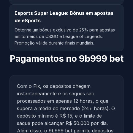
Esports Super League: Bônus em apostas
de eSports
Obtenha um bônus exclusivo de 25% para apostas
em torneios de CS:GO e League of Legends.
Promoção válida durante finais mundiais.
Pagamentos no 9b999 bet
Com o Pix, os depósitos chegam
instantaneamente e os saques são
processados em apenas 12 horas, o que
supera a média do mercado (24+ horas). O
depósito mínimo é R$ 15, e o limite de
saque pode alcançar R$ 50.000 por dia.
Além disso, o 9b999 bet permite depósitos