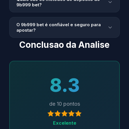
opção está disponível apenas para apostas
9b999 bet?
ao vivo com cash out habilitado.
Você pode utilizar Pix, Mercado Pago,
criptomoedas como Bitcoin, além de
O 9b999 bet é confiável e seguro para
PicPay. Cada método possui diferentes
apostar?
limites e tempos de processamento.
Sim, a casa possui licença da UK Gambling
Conclusao da Analise
Commission, criptografia SSL e sistemas
rigorosos de proteção de dados em
conformidade com a LGPD.
8.3
de 10 pontos
Excelente