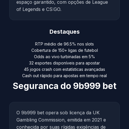
espaço garantido, com opções de League
of Legends e CS:GO.
Destaques
RTP médio de 96.5% nos slots
Cobertura de 150+ ligas de futebol
Odds ao vivo turbinadas em 5%
32 esportes disponíveis para apostar
45 jogos crash com estatísticas avançadas
Cash out rápido para apostas em tempo real
Seguranca do 9b999 bet
O 9b999 bet opera sob licença da UK
Gambling Commission, emitida em 2021 e
conhecida por suas rígidas exigências de