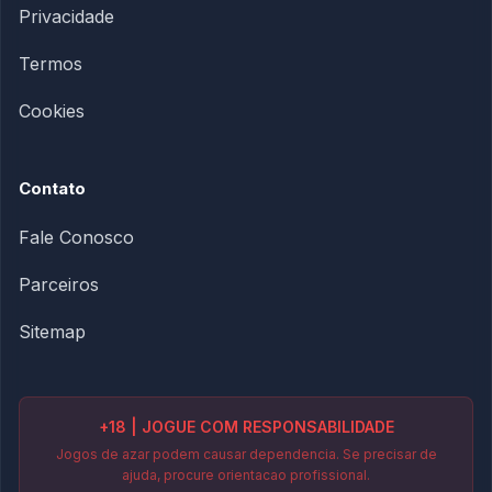
Privacidade
Termos
Cookies
Contato
Fale Conosco
Parceiros
Sitemap
+18 | JOGUE COM RESPONSABILIDADE
Jogos de azar podem causar dependencia. Se precisar de
ajuda, procure orientacao profissional.