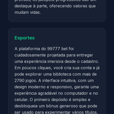
destaque à parte, oferecendo valores que
mudam vidas.
Esportes
A plataforma do 99777 bet foi
cuidadosamente projetada para entregar
uma experiência imersiva desde o cadastro.
Em poucos cliques, você cria sua conta e já
pode explorar uma biblioteca com mais de
2790 jogos. A interface intuitiva, com um
design moderno e responsivo, garante uma
experiência agradável no computador e no
celular. O primeiro depósito é simples e
desbloqueia um bônus generoso que pode
ser usado para experimentar vários títulos.