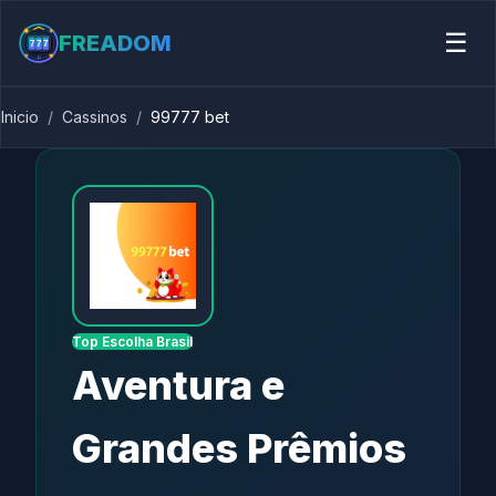
☰
FREADOM
Inicio
/
Cassinos
/
99777 bet
Top Escolha Brasil
Aventura e
Grandes Prêmios