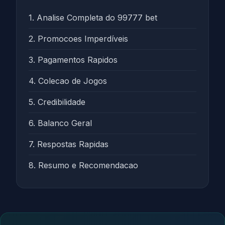
1. Analise Completa do 99777 bet
2. Promocoes Imperdíveis
3. Pagamentos Rapidos
4. Colecao de Jogos
5. Credibilidade
6. Balanco Geral
7. Respostas Rapidas
8. Resumo e Recomendacao