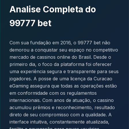
Analise Completa do
99777 bet
Com sua fundação em 2016, o 99777 bet não
demorou a conquistar seu espaço no competitivo
mercado de cassinos online do Brasil. Desde o
primeiro dia, o foco da plataforma foi oferecer
uma experiência segura e transparente para seus
jogadores. A posse de uma licença da Curacao
eGaming assegura que todas as operações estão
em conformidade com os regulamentos
internacionais. Com anos de atuação, o cassino
acumulou prêmios e reconhecimento, resultado
direto de seu compromisso com a qualidade. A
interface intuitiva, constantemente atualizada,