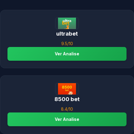
ultrabet
9.5/10
Ver Analise
8500 bet
8.4/10
Ver Analise