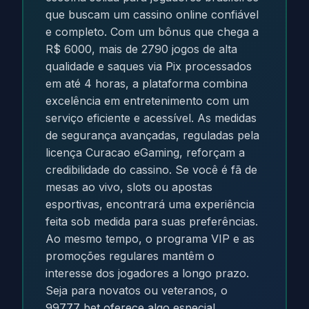
que buscam um cassino online confiável
e completo. Com um bônus que chega a
R$ 6000, mais de 2790 jogos de alta
qualidade e saques via Pix processados
em até 4 horas, a plataforma combina
excelência em entretenimento com um
serviço eficiente e acessível. As medidas
de segurança avançadas, reguladas pela
licença Curacao eGaming, reforçam a
credibilidade do cassino. Se você é fã de
mesas ao vivo, slots ou apostas
esportivas, encontrará uma experiência
feita sob medida para suas preferências.
Ao mesmo tempo, o programa VIP e as
promoções regulares mantêm o
interesse dos jogadores a longo prazo.
Seja para novatos ou veteranos, o
99777 bet oferece algo especial.