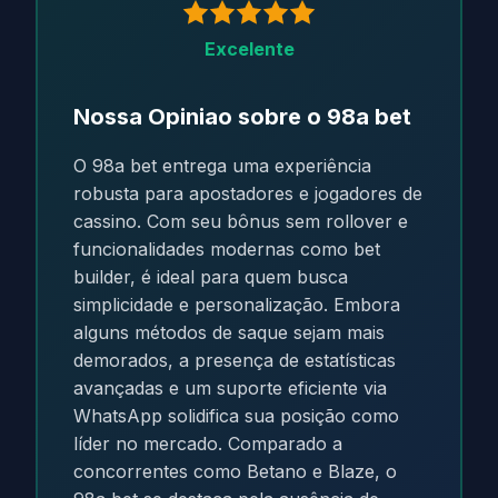
Excelente
Nossa Opiniao sobre o 98a bet
O 98a bet entrega uma experiência
robusta para apostadores e jogadores de
cassino. Com seu bônus sem rollover e
funcionalidades modernas como bet
builder, é ideal para quem busca
simplicidade e personalização. Embora
alguns métodos de saque sejam mais
demorados, a presença de estatísticas
avançadas e um suporte eficiente via
WhatsApp solidifica sua posição como
líder no mercado. Comparado a
concorrentes como Betano e Blaze, o