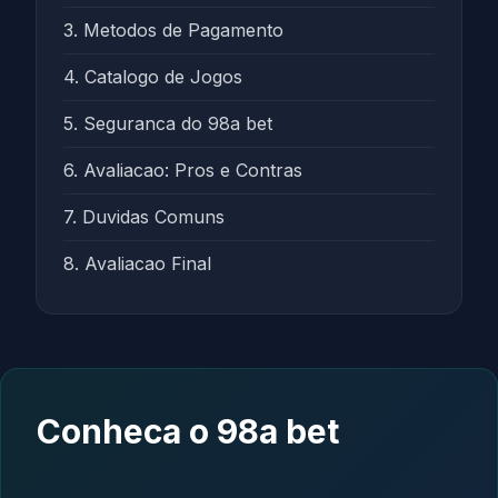
3. Metodos de Pagamento
4. Catalogo de Jogos
5. Seguranca do 98a bet
6. Avaliacao: Pros e Contras
7. Duvidas Comuns
8. Avaliacao Final
Conheca o 98a bet