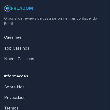
FREADOM
O portal de reviews de cassinos online mais confiavel do
Brasil.
Cassinos
Top Cassinos
Novos Cassinos
Informacoes
Sobre Nos
Privacidade
Termos