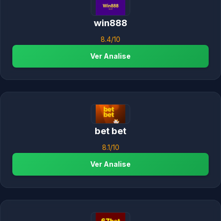
win888
8.4/10
Ver Analise
bet bet
8.1/10
Ver Analise