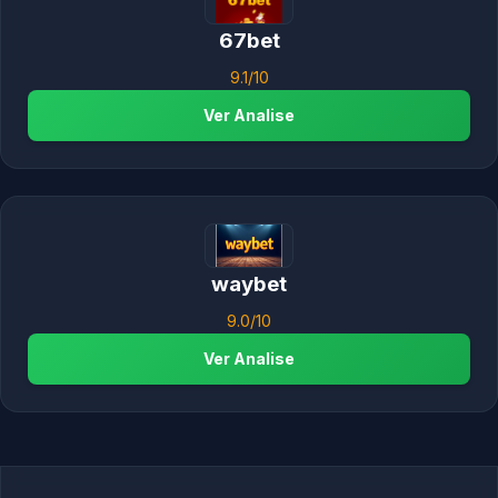
67bet
9.1/10
Ver Analise
waybet
9.0/10
Ver Analise