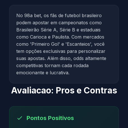
No 98a bet, os fãs de futebol brasileiro
podem apostar em campeonatos como
Brasileirão Série A, Série B e estaduais
como Carioca e Paulista. Com mercados
como 'Primeiro Gol' e 'Escanteios', você
tem opções exclusivas para personalizar
suas apostas. Além disso, odds altamente
competitivas tornam cada rodada
emocionante e lucrativa.
Avaliacao: Pros e Contras
Pontos Positivos