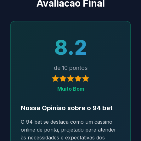
pagamentos frequentes, mas de menor
Avaliacao Final
mail clicando em um link que será enviado
convites para torneios VIP e limites de
forma de depósito e saque. Atualmente,
qualidade, o 94 bet se esforça para
valor, o que pode ajudar você a se
para sua caixa de entrada. Em seguida,
saque mais elevados. Para saber quantos
aceitamos Bitcoin, Ethereum, Litecoin e
superar as expectativas e oferecer uma
familiarizar com a mecânica dos jogos e a
você poderá fazer seu primeiro depósito e
pontos você precisa para subir de nível,
outras criptomoedas populares. As
experiência de jogo superior.
construir sua confiança. Outra boa opção
começar a jogar. Para garantir a segurança
consulte a página do programa VIP em
transações com criptomoedas são rápidas,
são os jogos de mesa com regras simples,
de sua conta, exigimos que todos os
nosso site.
seguras e anônimas. Para depositar ou
8.2
como o blackjack e a roleta. O 94 bet
jogadores verifiquem sua identidade antes
sacar com criptomoedas, basta selecionar
oferece uma variedade de jogos para
de poder sacar seus ganhos.
a opção correspondente em nossa página
iniciantes, com tutoriais e dicas para ajudá-
de pagamentos e seguir as instruções.
lo a começar. Não tenha medo de
de 10 pontos
Oferecemos taxas competitivas e limites
experimentar diferentes jogos e encontrar
flexíveis para transações com
aqueles que mais lhe agradam.
criptomoedas.
Muito Bom
Nossa Opiniao sobre o 94 bet
O 94 bet se destaca como um cassino
online de ponta, projetado para atender
às necessidades e expectativas dos