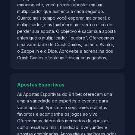
emocionante, você precisa apostar em um
multiplicador que aumenta a cada segundo.
Quanto mais tempo você esperar, maior será o
multiplicador, mas também maior será o risco de
perder sua aposta. O objetivo é sacar sua aposta
antes que o multiplicador "quebre". Oferecemos
uma variedade de Crash Games, como o Aviator,
o Zeppelin e o Dice. Aproveite a adrenalina dos
Crash Games e tente multiplicar seus ganhos.
Apostas Esportivas
As Apostas Esportivas do 94 bet oferecem uma
ampla variedade de esportes e eventos para
você apostar. Aposte em seus times e atletas
favoritos e acompanhe os jogos ao vivo.
Oferecemos diferentes mercados de apostas,
como resultado final, handicap, over/under e
apostas combinadas. Aproveite as melhores odds