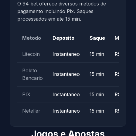
O 94 bet oferece diversos metodos de
pagamento incluindo Pix. Saques
processados em ate 15 min.
Metodo
Deposito
Saque
Minimo
Litecoin
Instantaneo
15 min
R$ 10
Boleto
Instantaneo
15 min
R$ 10
Bancario
PIX
Instantaneo
15 min
R$ 10
Neteller
Instantaneo
15 min
R$ 10
Jogos e Apostas