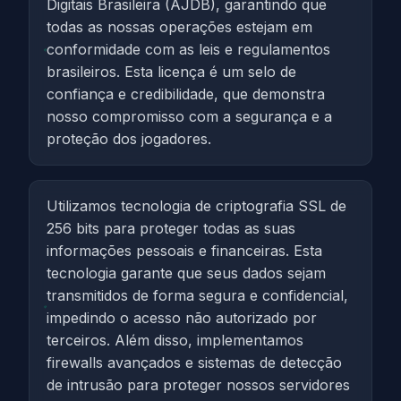
Digitais Brasileira (AJDB), garantindo que
todas as nossas operações estejam em
conformidade com as leis e regulamentos
brasileiros. Esta licença é um selo de
confiança e credibilidade, que demonstra
nosso compromisso com a segurança e a
proteção dos jogadores.
Utilizamos tecnologia de criptografia SSL de
256 bits para proteger todas as suas
informações pessoais e financeiras. Esta
tecnologia garante que seus dados sejam
transmitidos de forma segura e confidencial,
impedindo o acesso não autorizado por
terceiros. Além disso, implementamos
firewalls avançados e sistemas de detecção
de intrusão para proteger nossos servidores