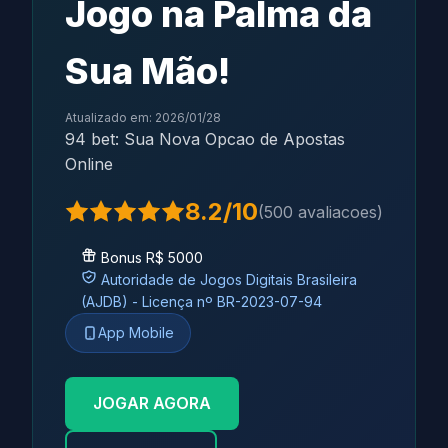
Jogo na Palma da
Sua Mão!
Atualizado em: 2026/01/28
94 bet: Sua Nova Opcao de Apostas
Online
8.2/10
(500 avaliacoes)
Bonus R$ 5000
Autoridade de Jogos Digitais Brasileira
(AJDB) - Licença nº BR-2023-07-94
App Mobile
JOGAR AGORA