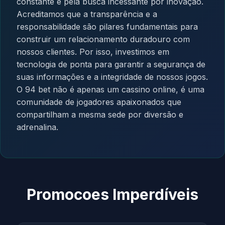
constante e pela busca incessante por inovação.
Acreditamos que a transparência e a
responsabilidade são pilares fundamentais para
construir um relacionamento duradouro com
nossos clientes. Por isso, investimos em
tecnologia de ponta para garantir a segurança de
suas informações e a integridade de nossos jogos.
O 94 bet não é apenas um cassino online, é uma
comunidade de jogadores apaixonados que
compartilham a mesma sede por diversão e
adrenalina.
Promocoes Imperdíveis