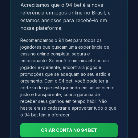
Acreditamos que o 94 bet é a nova
referência em jogos online no Brasil, e
estamos ansiosos para recebê-lo em
nossa plataforma.
Recomendamos o 94 bet para todos os
jogadores que buscam uma experiência de
cassino online completa, segura e
emocionante. Se você é um iniciante ou um
jogador experiente, encontrará jogos e
promoções que se adequam ao seu estilo e
orçamento. Com o 94 bet, você pode ter a
certeza de que está jogando em um ambiente
justo e transparente, com a garantia de
receber seus ganhos em tempo hábil. Não
hesite em se cadastrar e aproveitar tudo o que
o 94 bet tem a oferecer!
CRIAR CONTA NO 94 BET