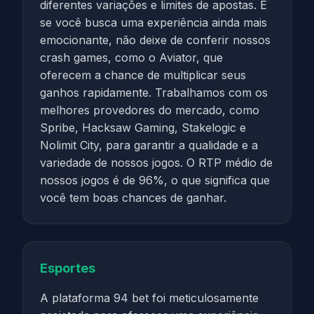
diferentes variações e limites de apostas. E
se você busca uma experiência ainda mais
emocionante, não deixe de conferir nossos
crash games, como o Aviator, que
oferecem a chance de multiplicar seus
ganhos rapidamente. Trabalhamos com os
melhores provedores do mercado, como
Spribe, Hacksaw Gaming, Stakelogic e
Nolimit City, para garantir a qualidade e a
variedade de nossos jogos. O RTP médio de
nossos jogos é de 96%, o que significa que
você tem boas chances de ganhar.
Esportes
A plataforma 94 bet foi meticulosamente