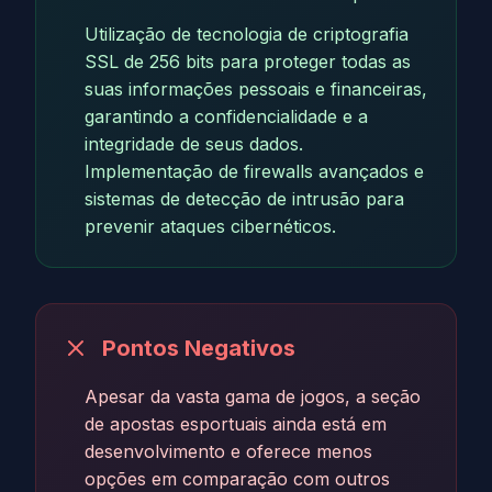
Utilização de tecnologia de criptografia
SSL de 256 bits para proteger todas as
suas informações pessoais e financeiras,
garantindo a confidencialidade e a
integridade de seus dados.
Implementação de firewalls avançados e
sistemas de detecção de intrusão para
prevenir ataques cibernéticos.
Pontos Negativos
Apesar da vasta gama de jogos, a seção
de apostas esportuais ainda está em
desenvolvimento e oferece menos
opções em comparação com outros