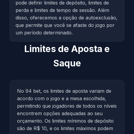
pode definir limites de depósito, limites de
perda e limites de tempo de sessão. Além
disso, oferecemos a opção de autoexclusão,
que permite que você se afaste do jogo por
um período determinado.
Limites de Aposta e
Saque
No 94 bet, os limites de aposta variam de
acordo com o jogo e a mesa escolhida,
permitindo que jogadores de todos os níveis
encontrem opções adequadas ao seu
orçamento. Os limites mínimos de depósito
são de R$ 10, e os limites máximos podem