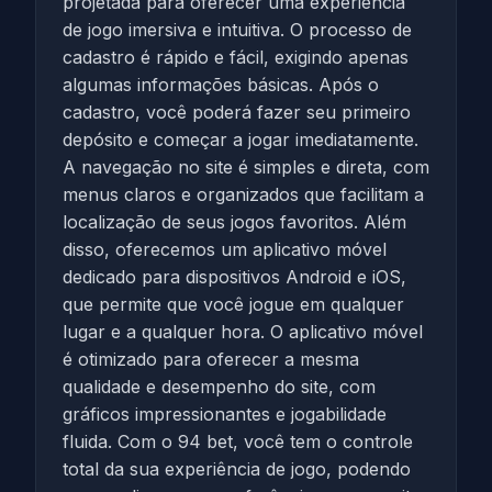
projetada para oferecer uma experiência
de jogo imersiva e intuitiva. O processo de
cadastro é rápido e fácil, exigindo apenas
algumas informações básicas. Após o
cadastro, você poderá fazer seu primeiro
depósito e começar a jogar imediatamente.
A navegação no site é simples e direta, com
menus claros e organizados que facilitam a
localização de seus jogos favoritos. Além
disso, oferecemos um aplicativo móvel
dedicado para dispositivos Android e iOS,
que permite que você jogue em qualquer
lugar e a qualquer hora. O aplicativo móvel
é otimizado para oferecer a mesma
qualidade e desempenho do site, com
gráficos impressionantes e jogabilidade
fluida. Com o 94 bet, você tem o controle
total da sua experiência de jogo, podendo