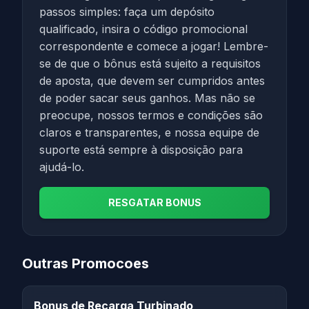
passos simples: faça um depósito
qualificado, insira o código promocional
correspondente e comece a jogar! Lembre-
se de que o bônus está sujeito a requisitos
de aposta, que devem ser cumpridos antes
de poder sacar seus ganhos. Mas não se
preocupe, nossos termos e condições são
claros e transparentes, e nossa equipe de
suporte está sempre à disposição para
ajudá-lo.
RESGATAR BONUS
Outras Promocoes
Bonus de Recarga Turbinado