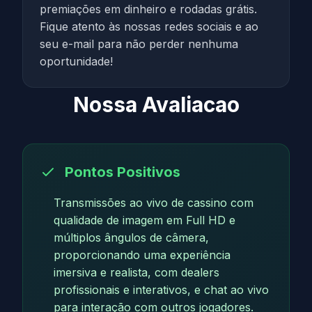
premiações em dinheiro e rodadas grátis.
Fique atento às nossas redes sociais e ao
seu e-mail para não perder nenhuma
oportunidade!
Nossa Avaliacao
Pontos Positivos
Transmissões ao vivo de cassino com
qualidade de imagem em Full HD e
múltiplos ângulos de câmera,
proporcionando uma experiência
imersiva e realista, com dealers
profissionais e interativos, e chat ao vivo
para interação com outros jogadores.