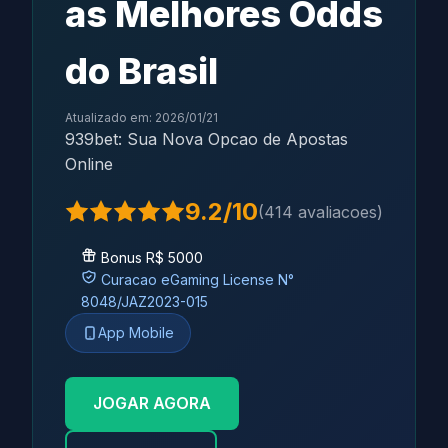
as Melhores Odds
do Brasil
Atualizado em: 2026/01/21
939bet: Sua Nova Opcao de Apostas
Online
9.2/10
(414 avaliacoes)
Bonus R$ 5000
Curacao eGaming License N°
8048/JAZ2023-015
App Mobile
JOGAR AGORA