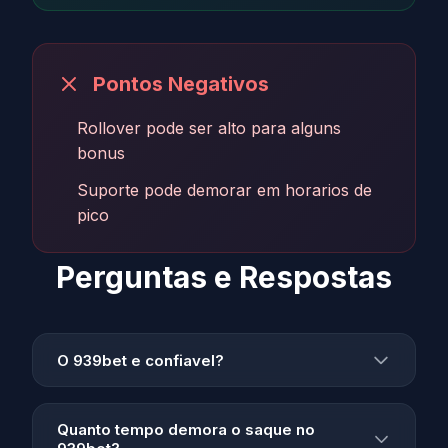
Pontos Negativos
Rollover pode ser alto para alguns
bonus
Suporte pode demorar em horarios de
pico
Perguntas e Respostas
O 939bet e confiavel?
Sim, o 939bet opera com licenca da
Curacao eGaming License N°
Quanto tempo demora o saque no