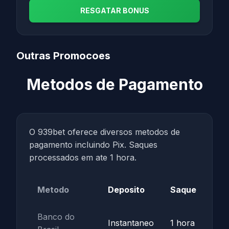
RESGATAR BONUS
Outras Promocoes
Metodos de Pagamento
O 939bet oferece diversos metodos de
pagamento incluindo Pix. Saques
processados em ate 1 hora.
Metodo
Deposito
Saque
Min
Banco do
Instantaneo
1 hora
R$ 