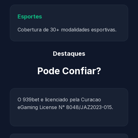
Esportes
Cobertura de 30+ modalidades esportivas.
Destaques
Pode Confiar?
O 939bet e licenciado pela Curacao
eGaming License N° 8048/JAZ2023-015.