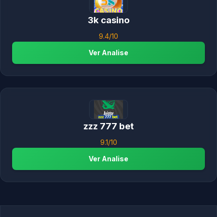
3k casino
9.4/10
Ver Analise
zzz 777 bet
9.1/10
Ver Analise