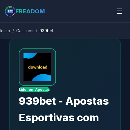
☰
FREADOM
Inicio
/
Cassinos
/
939bet
Líder em Apostas
939bet - Apostas
Esportivas com