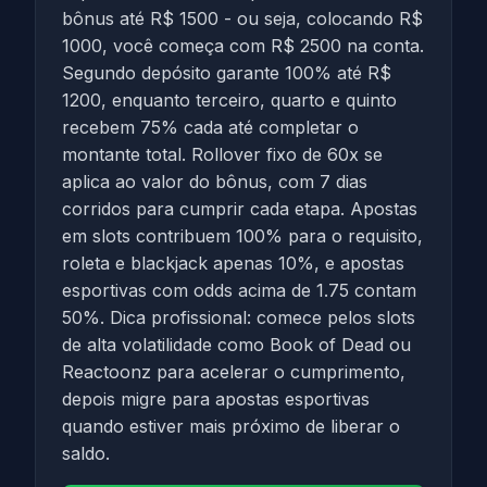
bônus até R$ 1500 - ou seja, colocando R$
1000, você começa com R$ 2500 na conta.
Segundo depósito garante 100% até R$
1200, enquanto terceiro, quarto e quinto
recebem 75% cada até completar o
montante total. Rollover fixo de 60x se
aplica ao valor do bônus, com 7 dias
corridos para cumprir cada etapa. Apostas
em slots contribuem 100% para o requisito,
roleta e blackjack apenas 10%, e apostas
esportivas com odds acima de 1.75 contam
50%. Dica profissional: comece pelos slots
de alta volatilidade como Book of Dead ou
Reactoonz para acelerar o cumprimento,
depois migre para apostas esportivas
quando estiver mais próximo de liberar o
saldo.