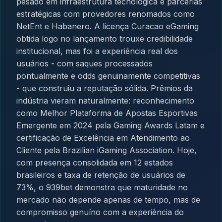
pesado em infraestrutura tecnológica e parcerias
estratégicas com provedores renomados como
NetEnt e Habanero. A licença Curacao eGaming
obtida logo no lançamento trouxe credibilidade
institucional, mas foi a experiência real dos
usuários - com saques processados
pontualmente e odds genuinamente competitivas
- que construiu a reputação sólida. Prêmios da
indústria vieram naturalmente: reconhecimento
como Melhor Plataforma de Apostas Esportivas
Emergente em 2024 pela Gaming Awards Latam e
certificação de Excelência em Atendimento ao
Cliente pela Brazilian iGaming Association. Hoje,
com presença consolidada em 12 estados
brasileiros e taxa de retenção de usuários de
73%, o 939bet demonstra que maturidade no
mercado não depende apenas de tempo, mas de
compromisso genuíno com a experiência do