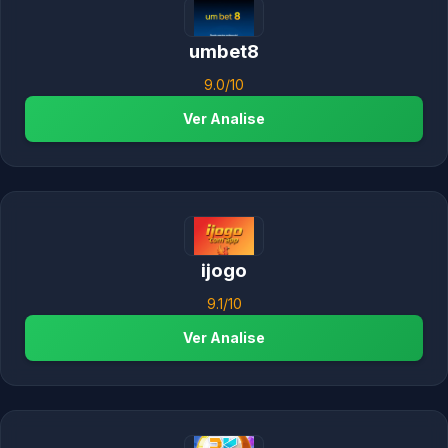
umbet8
9.0/10
Ver Analise
ijogo
9.1/10
Ver Analise