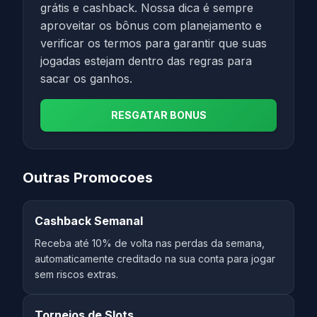
grátis e cashback. Nossa dica é sempre
aproveitar os bônus com planejamento e
verificar os termos para garantir que suas
jogadas estejam dentro das regras para
sacar os ganhos.
RESGATAR BONUS
Outras Promocoes
Cashback Semanal
Receba até 10% de volta nas perdas da semana,
automaticamente creditado na sua conta para jogar
sem riscos extras.
Torneios de Slots