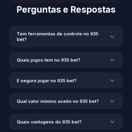
Perguntas e Respostas
Tem ferramentas de controle no 935
bet?
Sim, o 935 bet disponibiliza diversas
ferramentas para que os jogadores possam
Quais jogos tem no 935 bet?
gerenciar seus hábitos de jogo de forma
O 935 bet possui um acervo com mais de
segura e responsável. Entre elas, estão
2178 jogos, abrangendo diversas categorias
limites personalizáveis de depósito diário,
E seguro jogar no 935 bet?
para todos os gostos. Entre os caça-
semanal e mensal, que você pode ajustar
Sim, o 935 bet adota medidas rigorosas
níqueis, há uma seleção ampla de títulos
na área da sua conta a qualquer momento.
para garantir a segurança de seus
temáticos com altos RTPs, incluindo
Qual valor minimo aceito no 935 bet?
Também é possível definir limites de perda
usuários. Opera com licença da Curacao
novidades e clássicos. Para os fãs de jogos
para evitar que o jogo ultrapasse seu
O depósito mínimo exigido para começar a
eGaming Authority, assegurando que suas
de mesa, há dezenas de opções ao vivo,
orçamento. Caso prefira, existe a função
jogar no 935 bet é de R$ 20, um valor
operações seguem normas internacionais
Quais vantagens do 935 bet?
como blackjack, roleta e poker, oferecidos
de autoexclusão temporária, que bloqueia
acessível para a maioria dos jogadores
de integridade e transparência. A
por provedores renomados como
o acesso por períodos que variam de 7 a