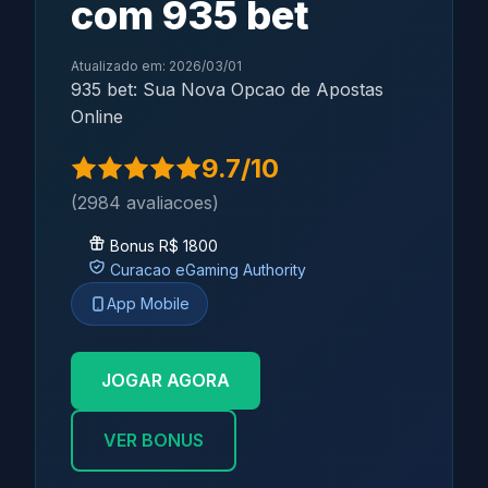
com 935 bet
Atualizado em: 2026/03/01
935 bet: Sua Nova Opcao de Apostas
Online
9.7/10
(2984 avaliacoes)
Bonus R$ 1800
Curacao eGaming Authority
App Mobile
JOGAR AGORA
VER BONUS