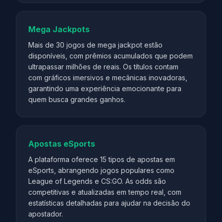
Mega Jackpots
Mais de 30 jogos de mega jackpot estão
disponíveis, com prêmios acumulados que podem
ultrapassar milhões de reais. Os títulos contam
com gráficos imersivos e mecânicas inovadoras,
garantindo uma experiência emocionante para
quem busca grandes ganhos.
Apostas eSports
A plataforma oferece 15 tipos de apostas em
eSports, abrangendo jogos populares como
League of Legends e CS:GO. As odds são
competitivas e atualizadas em tempo real, com
estatísticas detalhadas para ajudar na decisão do
apostador.