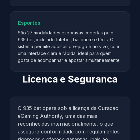
Esportes
São 27 modalidades esportivas cobertas pelo
935 bet, incluindo futebol, basquete e tênis. O
sistema permite apostas pré-jogo e ao vivo, com
uma interface clara e rápida, ideal para quem
gosta de acompanhar e apostar simultaneamente.
Licenca e Seguranca
O 935 bet opera sob a licença da Curacao
eGaming Authority, uma das mais
reconhecidas internacionalmente, o que
assegura conformidade com regulamentos
rigorosos e oferece garantias reais ao