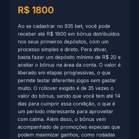
R$ 1800
Ao se cadastrar no 935 bet, você pode
receber até R$ 1800 em bônus distribuídos
nos seus primeiros depósitos, com um
processo simples e direto. Para ativar,
basta fazer um depósito mínimo de R$ 20 e
aceitar o bônus na área da conta. O valor é
liberado em etapas progressivas, o que
permite testar diferentes jogos sem gastar
muito. O rollover exigido é de 35 vezes o
valor do bônus, sendo que você tem até 14
dias para cumprir essa condição, o que é
um período interessante para aproveitar
com calma. Além disso, o bônus vem
acompanhado de promoções especiais que
podem maximizar ganhos, como rodadas