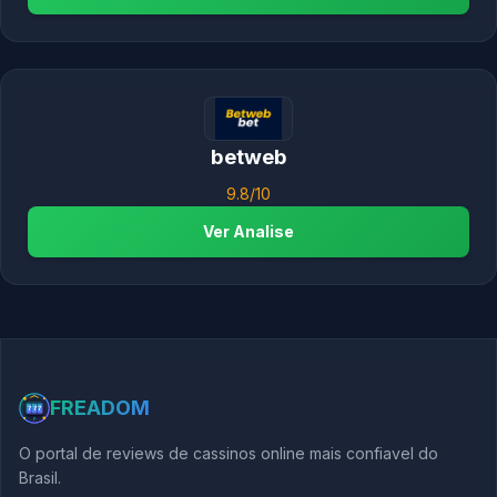
betweb
9.8/10
Ver Analise
FREADOM
O portal de reviews de cassinos online mais confiavel do
Brasil.