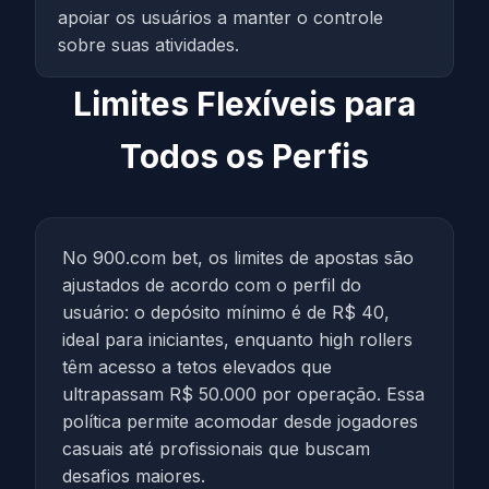
apoiar os usuários a manter o controle
sobre suas atividades.
Limites Flexíveis para
Todos os Perfis
No 900.com bet, os limites de apostas são
ajustados de acordo com o perfil do
usuário: o depósito mínimo é de R$ 40,
ideal para iniciantes, enquanto high rollers
têm acesso a tetos elevados que
ultrapassam R$ 50.000 por operação. Essa
política permite acomodar desde jogadores
casuais até profissionais que buscam
desafios maiores.