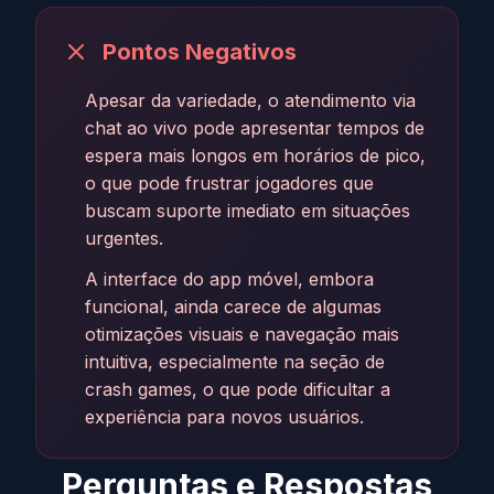
Pontos Negativos
Apesar da variedade, o atendimento via
chat ao vivo pode apresentar tempos de
espera mais longos em horários de pico,
o que pode frustrar jogadores que
buscam suporte imediato em situações
urgentes.
A interface do app móvel, embora
funcional, ainda carece de algumas
otimizações visuais e navegação mais
intuitiva, especialmente na seção de
crash games, o que pode dificultar a
experiência para novos usuários.
Perguntas e Respostas