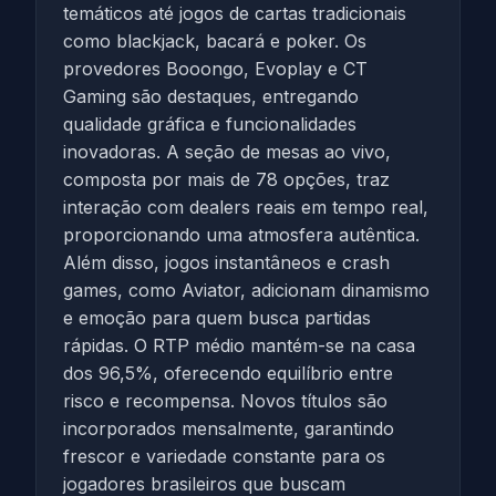
temáticos até jogos de cartas tradicionais
como blackjack, bacará e poker. Os
provedores Booongo, Evoplay e CT
Gaming são destaques, entregando
qualidade gráfica e funcionalidades
inovadoras. A seção de mesas ao vivo,
composta por mais de 78 opções, traz
interação com dealers reais em tempo real,
proporcionando uma atmosfera autêntica.
Além disso, jogos instantâneos e crash
games, como Aviator, adicionam dinamismo
e emoção para quem busca partidas
rápidas. O RTP médio mantém-se na casa
dos 96,5%, oferecendo equilíbrio entre
risco e recompensa. Novos títulos são
incorporados mensalmente, garantindo
frescor e variedade constante para os
jogadores brasileiros que buscam