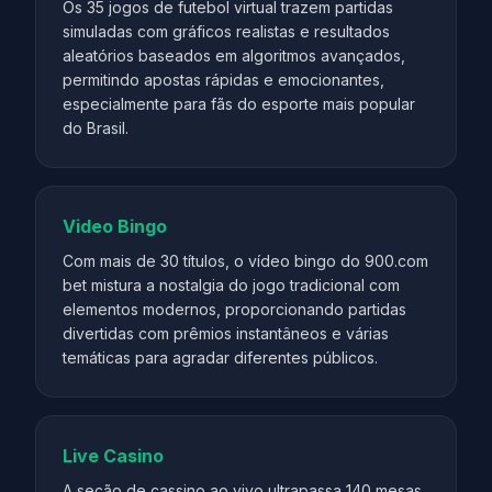
Os 35 jogos de futebol virtual trazem partidas
simuladas com gráficos realistas e resultados
aleatórios baseados em algoritmos avançados,
permitindo apostas rápidas e emocionantes,
especialmente para fãs do esporte mais popular
do Brasil.
Video Bingo
Com mais de 30 títulos, o vídeo bingo do 900.com
bet mistura a nostalgia do jogo tradicional com
elementos modernos, proporcionando partidas
divertidas com prêmios instantâneos e várias
temáticas para agradar diferentes públicos.
Live Casino
A seção de cassino ao vivo ultrapassa 140 mesas,