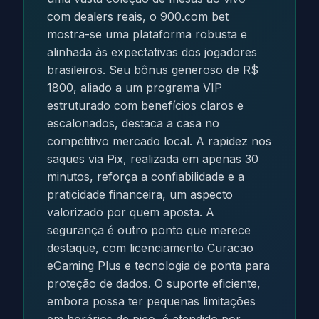
com dealers reais, o 900.com bet
mostra-se uma plataforma robusta e
alinhada às expectativas dos jogadores
brasileiros. Seu bônus generoso de R$
1800, aliado a um programa VIP
estruturado com benefícios claros e
escalonados, destaca a casa no
competitivo mercado local. A rapidez nos
saques via Pix, realizada em apenas 30
minutos, reforça a confiabilidade e a
praticidade financeira, um aspecto
valorizado por quem aposta. A
segurança é outro ponto que merece
destaque, com licenciamento Curacao
eGaming Plus e tecnologia de ponta para
proteção de dados. O suporte eficiente,
embora possa ter pequenas limitações