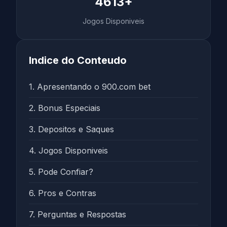
4613+
Jogos Disponiveis
Indice do Conteudo
1. Apresentando o 900.com bet
2. Bonus Especiais
3. Depositos e Saques
4. Jogos Disponiveis
5. Pode Confiar?
6. Pros e Contras
7. Perguntas e Respostas