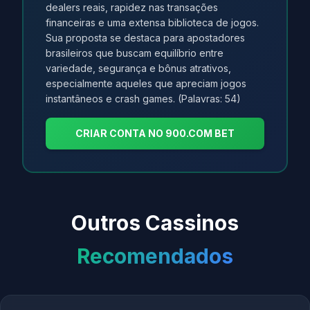
dealers reais, rapidez nas transações
financeiras e uma extensa biblioteca de jogos.
Sua proposta se destaca para apostadores
brasileiros que buscam equilíbrio entre
variedade, segurança e bônus atrativos,
especialmente aqueles que apreciam jogos
instantâneos e crash games. (Palavras: 54)
CRIAR CONTA NO 900.COM BET
Outros Cassinos
Recomendados