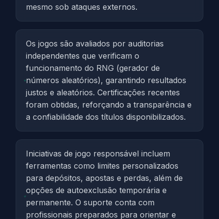
mesmo sob ataques externos.
Os jogos são avaliados por auditorias
independentes que verificam o
funcionamento do RNG (gerador de
números aleatórios), garantindo resultados
justos e aleatórios. Certificações recentes
foram obtidas, reforçando a transparência e
a confiabilidade dos títulos disponibilizados.
Iniciativas de jogo responsável incluem
ferramentas como limites personalizados
para depósitos, apostas e perdas, além de
opções de autoexclusão temporária e
permanente. O suporte conta com
profissionais preparados para orientar e