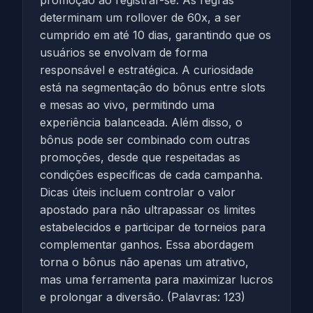
promoção ao registrar-se. As regras
determinam um rollover de 60x, a ser
cumprido em até 10 dias, garantindo que os
usuários se envolvam de forma
responsável e estratégica. A curiosidade
está na segmentação do bônus entre slots
e mesas ao vivo, permitindo uma
experiência balanceada. Além disso, o
bônus pode ser combinado com outras
promoções, desde que respeitadas as
condições específicas de cada campanha.
Dicas úteis incluem controlar o valor
apostado para não ultrapassar os limites
estabelecidos e participar de torneios para
complementar ganhos. Essa abordagem
torna o bônus não apenas um atrativo,
mas uma ferramenta para maximizar lucros
e prolongar a diversão. (Palavras: 123)