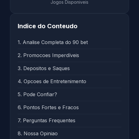
Jogos Disponiveis
Indice do Conteudo
1. Analise Completa do 90 bet
2. Promocoes Imperdíveis
3. Depositos e Saques
4. Opcoes de Entretenimento
5. Pode Confiar?
6. Pontos Fortes e Fracos
7. Perguntas Frequentes
8. Nossa Opiniao