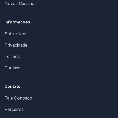
Novos Cassinos
Informacoes
Sobre Nos
Privacidade
Termos
Cookies
Contato
Fale Conosco
Parceiros