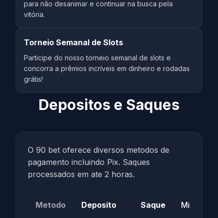
para não desanimar e continuar na busca pela
vitória.
Torneio Semanal de Slots
Participe do nosso torneio semanal de slots e
concorra a prêmios incríveis em dinheiro e rodadas
grátis!
Depositos e Saques
O 90 bet oferece diversos metodos de
pagamento incluindo Pix. Saques
processados em ate 2 horas.
Metodo
Deposito
Saque
Minimo