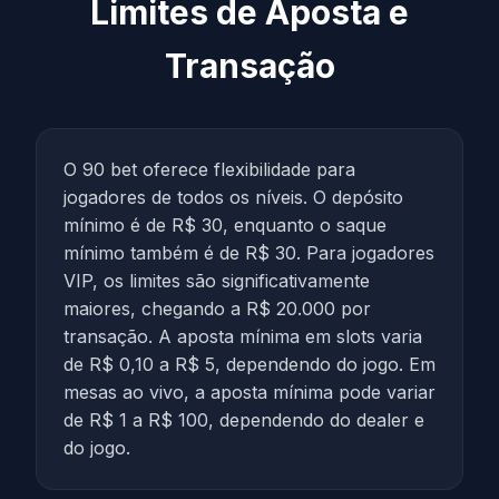
Limites de Aposta e
Transação
O 90 bet oferece flexibilidade para
jogadores de todos os níveis. O depósito
mínimo é de R$ 30, enquanto o saque
mínimo também é de R$ 30. Para jogadores
VIP, os limites são significativamente
maiores, chegando a R$ 20.000 por
transação. A aposta mínima em slots varia
de R$ 0,10 a R$ 5, dependendo do jogo. Em
mesas ao vivo, a aposta mínima pode variar
de R$ 1 a R$ 100, dependendo do dealer e
do jogo.