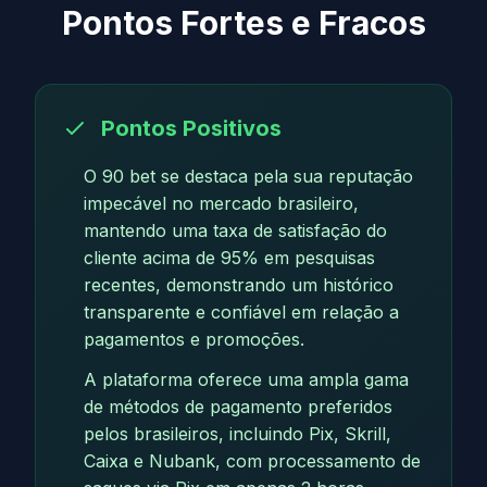
Pontos Fortes e Fracos
Pontos Positivos
O 90 bet se destaca pela sua reputação
impecável no mercado brasileiro,
mantendo uma taxa de satisfação do
cliente acima de 95% em pesquisas
recentes, demonstrando um histórico
transparente e confiável em relação a
pagamentos e promoções.
A plataforma oferece uma ampla gama
de métodos de pagamento preferidos
pelos brasileiros, incluindo Pix, Skrill,
Caixa e Nubank, com processamento de