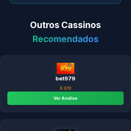
Outros Cassinos
Recomendados
bet979
8.3/10
Ver Analise