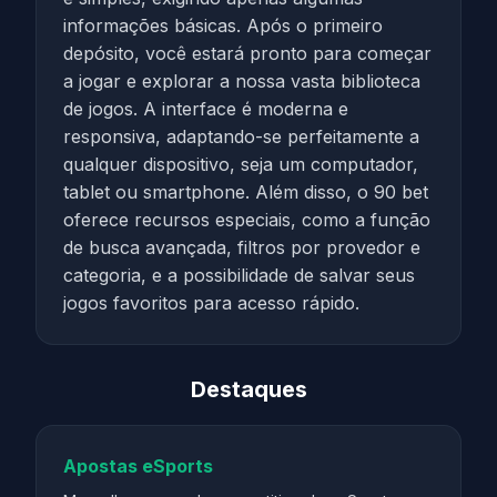
informações básicas. Após o primeiro
depósito, você estará pronto para começar
a jogar e explorar a nossa vasta biblioteca
de jogos. A interface é moderna e
responsiva, adaptando-se perfeitamente a
qualquer dispositivo, seja um computador,
tablet ou smartphone. Além disso, o 90 bet
oferece recursos especiais, como a função
de busca avançada, filtros por provedor e
categoria, e a possibilidade de salvar seus
jogos favoritos para acesso rápido.
Destaques
Apostas eSports