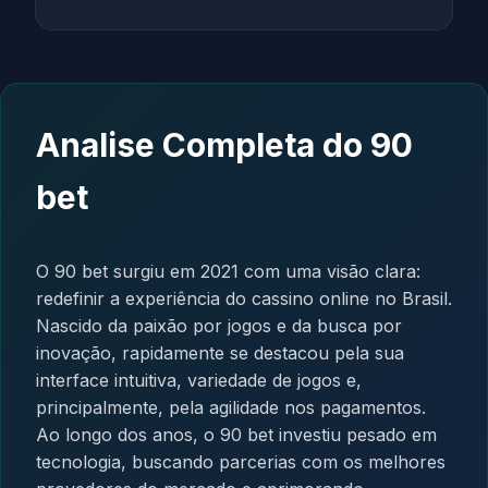
Analise Completa do 90
bet
O 90 bet surgiu em 2021 com uma visão clara:
redefinir a experiência do cassino online no Brasil.
Nascido da paixão por jogos e da busca por
inovação, rapidamente se destacou pela sua
interface intuitiva, variedade de jogos e,
principalmente, pela agilidade nos pagamentos.
Ao longo dos anos, o 90 bet investiu pesado em
tecnologia, buscando parcerias com os melhores