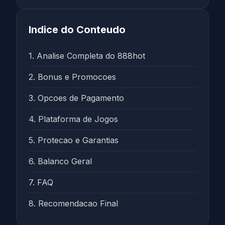
Indice do Conteudo
1. Analise Completa do 888hot
2. Bonus e Promocoes
3. Opcoes de Pagamento
4. Plataforma de Jogos
5. Protecao e Garantias
6. Balanco Geral
7. FAQ
8. Recomendacao Final