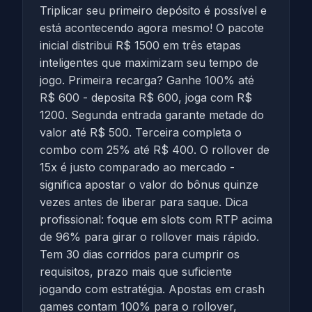
Triplicar seu primeiro depósito é possível e
está acontecendo agora mesmo! O pacote
inicial distribui R$ 1500 em três etapas
inteligentes que maximizam seu tempo de
jogo. Primeira recarga? Ganhe 100% até
R$ 600 - deposita R$ 600, joga com R$
1200. Segunda entrada garante metade do
valor até R$ 500. Terceira completa o
combo com 25% até R$ 400. O rollover de
15x é justo comparado ao mercado -
significa apostar o valor do bônus quinze
vezes antes de liberar para saque. Dica
profissional: foque em slots com RTP acima
de 96% para girar o rollover mais rápido.
Tem 30 dias corridos para cumprir os
requisitos, prazo mais que suficiente
jogando com estratégia. Apostas em crash
games contam 100% para o rollover,