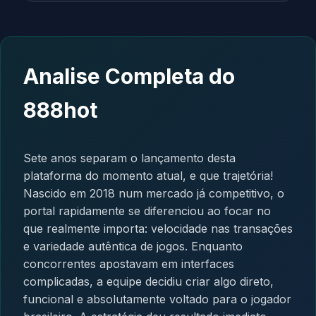
Analise Completa do
888hot
Sete anos separam o lançamento desta
plataforma do momento atual, e que trajetória!
Nascido em 2018 num mercado já competitivo, o
portal rapidamente se diferenciou ao focar no
que realmente importa: velocidade nas transações
e variedade autêntica de jogos. Enquanto
concorrentes apostavam em interfaces
complicadas, a equipe decidiu criar algo direto,
funcional e absolutamente voltado para o jogador