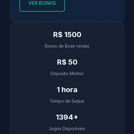
VER BONUS
R$ 1500
Bonus de Boas-vindas
R$ 50
Deposito Minimo
1 hora
Tempo de Saque
1394+
Jogos Disponiveis