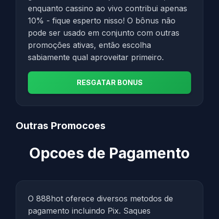
enquanto cassino ao vivo contribui apenas
10% - fique esperto nisso! O bônus não
pode ser usado em conjunto com outras
promoções ativas, então escolha
sabiamente qual aproveitar primeiro.
RESGATAR BONUS
Outras Promocoes
Opcoes de Pagamento
O 888hot oferece diversos metodos de
pagamento incluindo Pix. Saques