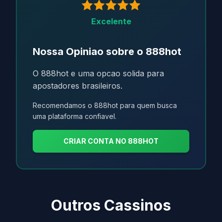
Excelente
Nossa Opiniao sobre o 888hot
O 888hot e uma opcao solida para
apostadores brasileiros.
Recomendamos o 888hot para quem busca
uma plataforma confiavel.
CRIAR CONTA NO 888HOT
Outros Cassinos