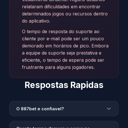
relataram dificuldades em encontrar
determinados jogos ou recursos dentro
do aplicativo.
O tempo de resposta do suporte ao
cliente por e-mail pode ser um pouco
demorado em horários de pico. Embora
a equipe de suporte seja prestativa e
eficiente, o tempo de espera pode ser
frustrante para alguns jogadores.
Respostas Rapidas
O 887bet e confiavel?
Sim, o 887bet opera com licenca da
Autoridade de Jogos Digitais Brasileira