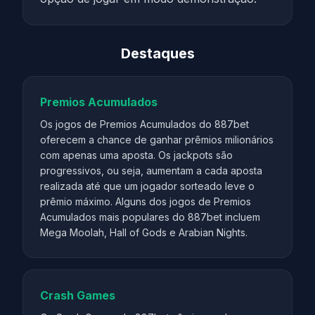
Destaques
Premios Acumulados
Os jogos de Premios Acumulados do 887bet
oferecem a chance de ganhar prêmios milionários
com apenas uma aposta. Os jackpots são
progressivos, ou seja, aumentam a cada aposta
realizada até que um jogador sorteado leve o
prêmio máximo. Alguns dos jogos de Premios
Acumulados mais populares do 887bet incluem
Mega Moolah, Hall of Gods e Arabian Nights.
Crash Games