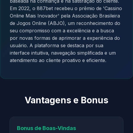
baseada na confiança e na satisfação do cliente.
Em 2022, o 887bet recebeu o prêmio de 'Cassino
Online Mais Inovador' pela Associação Brasileira
de Jogos Online (ABJO), um reconhecimento do
seu compromisso com a excelência e a busca
por novas formas de aprimorar a experiência do
usuário. A plataforma se destaca por sua
interface intuitiva, navegação simplificada e um
atendimento ao cliente proativo e eficiente.
Vantagens e Bonus
Bonus de Boas-Vindas