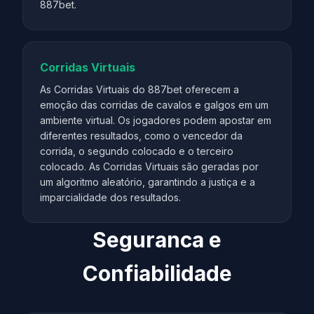
887bet.
Corridas Virtuais
As Corridas Virtuais do 887bet oferecem a
emoção das corridas de cavalos e galgos em um
ambiente virtual. Os jogadores podem apostar em
diferentes resultados, como o vencedor da
corrida, o segundo colocado e o terceiro
colocado. As Corridas Virtuais são geradas por
um algoritmo aleatório, garantindo a justiça e a
imparcialidade dos resultados.
Seguranca e
Confiabilidade