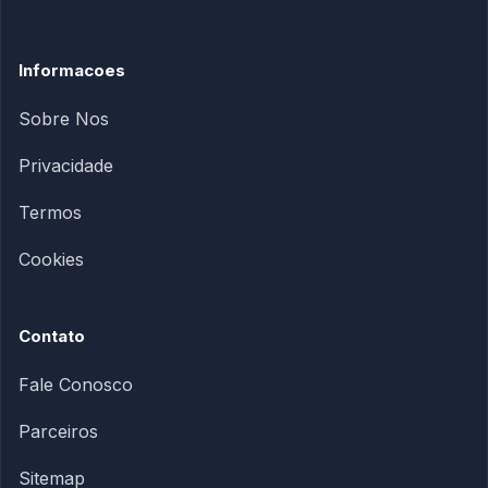
Informacoes
Sobre Nos
Privacidade
Termos
Cookies
Contato
Fale Conosco
Parceiros
Sitemap