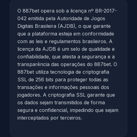
O 887bet opera sob a licença nº BR-2017-
042 emitida pela Autoridade de Jogos
Digitais Brasileira (AJDB), o que garante
que a plataforma esteja em conformidade
com as leis e regulamentos brasileiros. A
licença da AJDB é um selo de qualidade e
confiabilidade, que atesta a segurança e a
transparência das operações do 887bet. O
887bet utiliza tecnologia de criptografia
SSL de 256 bits para proteger todas as
transações e informações pessoais dos
jogadores. A criptografia SSL garante que
os dados sejam transmitidos de forma
segura e confidencial, impedindo que sejam
interceptados por terceiros.