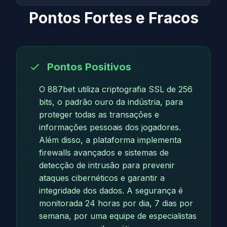
Pontos Fortes e Fracos
Pontos Positivos
O 887bet utiliza criptografia SSL de 256
bits, o padrão ouro da indústria, para
proteger todas as transações e
informações pessoais dos jogadores.
Além disso, a plataforma implementa
firewalls avançados e sistemas de
detecção de intrusão para prevenir
ataques cibernéticos e garantir a
integridade dos dados. A segurança é
monitorada 24 horas por dia, 7 dias por
semana, por uma equipe de especialistas