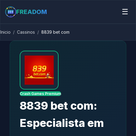
☰
FREADOM
Inicio
/
Cassinos
/
8839 bet com
Crash Games Premium
8839 bet com:
Especialista em