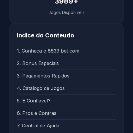
3989+
Jogos Disponiveis
Indice do Conteudo
1. Conheca o 8839 bet com
2. Bonus Especiais
3. Pagamentos Rapidos
4. Catalogo de Jogos
5. E Confiavel?
6. Pros e Contras
7. Central de Ajuda