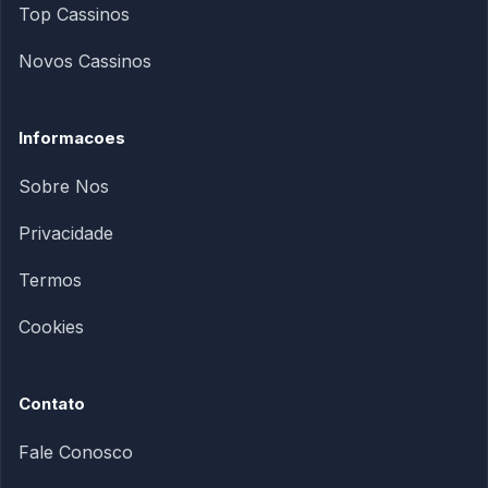
Top Cassinos
Novos Cassinos
Informacoes
Sobre Nos
Privacidade
Termos
Cookies
Contato
Fale Conosco