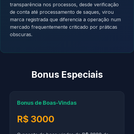
transparência nos processos, desde verificação
de conta até processamento de saques, virou
marca registrada que diferencia a operação num
mercado frequentemente criticado por práticas
obscuras.
Bonus Especiais
Bonus de Boas-Vindas
R$ 3000