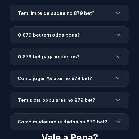
Tem limite de saque no 879 bet?
Sim, o 879 bet possui limites claros para
saques que visam garantir a segurança e o
O 879 bet tem odds boas?
funcionamento adequado da plataforma. O
As odds no 879 bet são bastante
valor mínimo para retirada é de R$ 40, o
competitivas e atendem bem ao público
que torna acessível para a maioria dos
O 879 bet paga impostos?
brasileiro. Em comparação com outros
jogadores. Já o limite máximo pode variar
No Brasil, ganhos em jogos de azar online
sites, os valores médios de margem ficam
conforme o método de pagamento
são tributados conforme regras da Receita
em torno de 4,5%, o que é considerado
Como jogar Aviator no 879 bet?
escolhido, sendo que para Pix, o teto
Federal, cabendo ao jogador declarar os
atraente para apostas esportivas e jogos de
padrão é de até R$ 50.000 por transação,
Para jogar Aviator no 879 bet, você deve
valores recebidos. O 879 bet não retém
mesa. Isso significa que o retorno esperado
mas usuários VIP podem negociar limites
primeiro fazer login e acessar a aba de
impostos sobre os saques, sendo
Tem slots populares no 879 bet?
para os jogadores é maior, aumentando as
maiores. O processo para realizar o saque
crash games dentro da área de jogos. Após
responsabilidade do usuário efetuar a
chances de lucro. Além disso, o cassino
inclui acessar a conta, selecionar o valor
Sim, o 879 bet possui uma lista extensa de
selecionar Aviator, defina o valor da
declaração correta. Para facilitar a
atualiza constantemente suas cotações
desejado e o método, além de passar pela
slots populares que fazem sucesso entre
aposta, lembrando que o mínimo aceito é
Como mudar meus dados no 879 bet?
prestação de contas, a plataforma fornece
durante eventos ao vivo e oferece
verificação obrigatória KYC, que pode levar
os brasileiros. Entre os títulos mais jogados
R$ 40. A dinâmica consiste em apostar
relatórios detalhados de transações e
mercados variados, o que amplia as
até 72 horas. É importante lembrar que o
Para alterar seus dados pessoais no 879
estão 'Mega Moolah' da Microgaming,
Vale a Pena?
antes do avião decolar e decidir o momento
ganhos mediante solicitação. Recomenda-