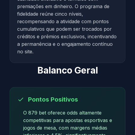
premiações em dinheiro. O programa de
fidelidade reúne cinco níveis,
recompensando a atividade com pontos
cumulativos que podem ser trocados por
créditos e prêmios exclusivos, incentivando
a permanência e o engajamento contínuo
no site.
Balanco Geral
Pontos Positivos
O 879 bet oferece odds altamente
competitivas para apostas esportivas e
jogos de mesa, com margens médias