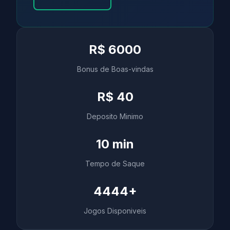
R$ 6000
Bonus de Boas-vindas
R$ 40
Deposito Minimo
10 min
Tempo de Saque
4444+
Jogos Disponiveis