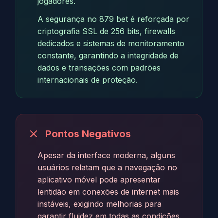
jogadores.
A segurança no 879 bet é reforçada por
criptografia SSL de 256 bits, firewalls
dedicados e sistemas de monitoramento
constante, garantindo a integridade de
dados e transações com padrões
internacionais de proteção.
Pontos Negativos
Apesar da interface moderna, alguns
usuários relatam que a navegação no
aplicativo móvel pode apresentar
lentidão em conexões de internet mais
instáveis, exigindo melhorias para
garantir fluidez em todas as condições.