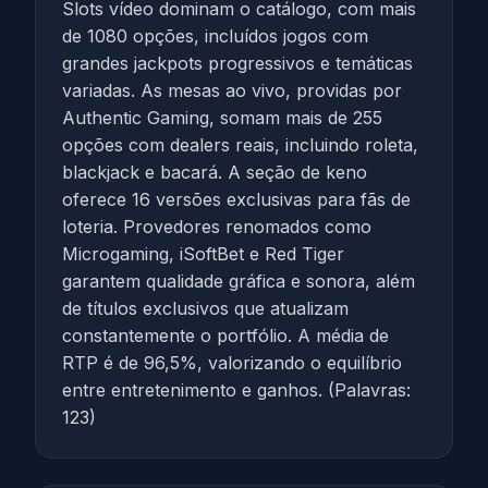
Slots vídeo dominam o catálogo, com mais
de 1080 opções, incluídos jogos com
grandes jackpots progressivos e temáticas
variadas. As mesas ao vivo, providas por
Authentic Gaming, somam mais de 255
opções com dealers reais, incluindo roleta,
blackjack e bacará. A seção de keno
oferece 16 versões exclusivas para fãs de
loteria. Provedores renomados como
Microgaming, iSoftBet e Red Tiger
garantem qualidade gráfica e sonora, além
de títulos exclusivos que atualizam
constantemente o portfólio. A média de
RTP é de 96,5%, valorizando o equilíbrio
entre entretenimento e ganhos. (Palavras:
123)