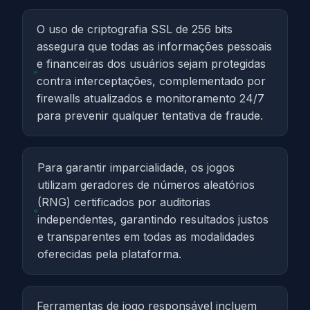
O uso de criptografia SSL de 256 bits
assegura que todas as informações pessoais
e financeiras dos usuários sejam protegidas
contra interceptações, complementado por
firewalls atualizados e monitoramento 24/7
para prevenir qualquer tentativa de fraude.
Para garantir imparcialidade, os jogos
utilizam geradores de números aleatórios
(RNG) certificados por auditorias
independentes, garantindo resultados justos
e transparentes em todas as modalidades
oferecidas pela plataforma.
Ferramentas de jogo responsável incluem