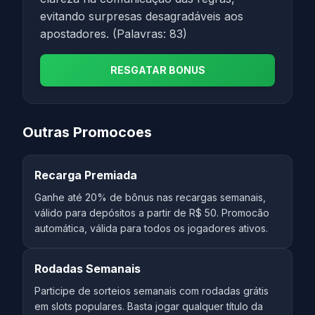
evitando surpresas desagradáveis aos
apostadores. (Palavras: 83)
RESGATAR BONUS
Outras Promocoes
Recarga Premiada
Ganhe até 20% de bônus nas recargas semanais,
válido para depósitos a partir de R$ 50. Promocão
automática, válida para todos os jogadores ativos.
Rodadas Semanais
Participe de sorteios semanais com rodadas grátis
em slots populares. Basta jogar qualquer título da