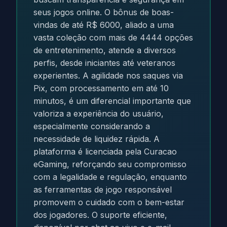
seus jogos online. O bônus de boas-
vindas de até R$ 6000, aliado a uma
vasta coleção com mais de 4444 opções
de entretenimento, atende a diversos
perfis, desde iniciantes até veteranos
experientes. A agilidade nos saques via
Pix, com processamento em até 10
minutos, é um diferencial importante que
valoriza a experiência do usuário,
especialmente considerando a
necessidade de liquidez rápida. A
plataforma é licenciada pela Curacao
eGaming, reforçando seu compromisso
com a legalidade e regulação, enquanto
as ferramentas de jogo responsável
promovem o cuidado com o bem-estar
dos jogadores. O suporte eficiente,