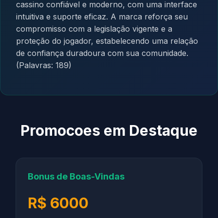
cassino confiável e moderno, com uma interface
intuitiva e suporte eficaz. A marca reforça seu
compromisso com a legislação vigente e a
proteção do jogador, estabelecendo uma relação
de confiança duradoura com sua comunidade.
(Palavras: 189)
Promocoes em Destaque
Bonus de Boas-Vindas
R$ 6000