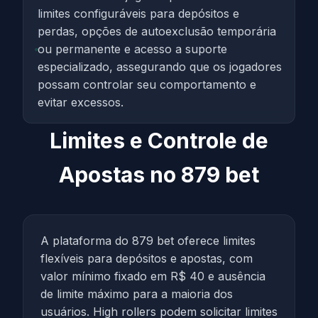
limites configuráveis para depósitos e
perdas, opções de autoexclusão temporária
ou permanente e acesso a suporte
especializado, assegurando que os jogadores
possam controlar seu comportamento e
evitar excessos.
Limites e Controle de
Apostas no 879 bet
A plataforma do 879 bet oferece limites
flexíveis para depósitos e apostas, com
valor mínimo fixado em R$ 40 e ausência
de limite máximo para a maioria dos
usuários. High rollers podem solicitar limites