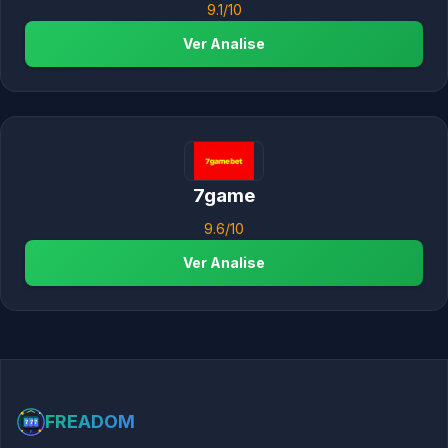
9.1/10
Ver Analise
7game
9.6/10
Ver Analise
FREADOM