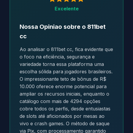
claramente informados na área do usuário
128)
jogos selecionados. A plataforma também
experiência social e dinâmica. O blackjack
para facilitar o acompanhamento.
Excelente
oferece promoções relâmpago em datas
ao vivo está disponível 24/7,
(Palavras: 126)
comemorativas, ampliando as possibilidades
proporcionando flexibilidade para jogar a
Nossa Opiniao sobre o 811bet
de ganhos para jogadores frequentes.
qualquer momento. (Palavras: 130)
Todas as ofertas possuem regras claras e
cc
são fáceis de ativar pelo painel do usuário.
Ao analisar o 811bet cc, fica evidente que
(Palavras: 130)
o foco na eficiência, segurança e
variedade torna essa plataforma uma
escolha sólida para jogadores brasileiros.
O impressionante teto de bônus de R$
10.000 oferece enorme potencial para
ampliar os recursos iniciais, enquanto o
catálogo com mais de 4294 opções
cobre todos os perfis, desde entusiastas
de slots até aficionados por mesas ao
vivo e crash games. O método de saque
via Pix, com processamento garantido