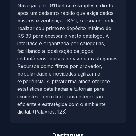
Navegar pelo 811bet cc é simples e direto:
após um cadastro rápido que exige dados
básicos e verificação KYC, o usuário pode
realizar seu primeiro depósito mínimo de
R$ 30 para acessar o vasto catálogo. A
interface é organizada por categorias,
facilitando a localização de jogos
instantâneos, mesas ao vivo e crash games.
Recursos como filtros por provedor,
popularidade e novidades agilizam a
experiência. A plataforma ainda oferece
estatísticas detalhadas e tutoriais para
iniciantes, permitindo uma integração
eficiente e estratégica com o ambiente
digital. (Palavras: 123)
Destaques