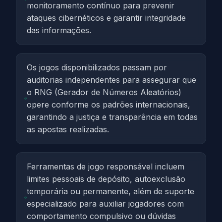
monitoramento contínuo para prevenir
ataques cibernéticos e garantir integridade
das informações.
Os jogos disponibilizados passam por
auditorias independentes para assegurar que
o RNG (Gerador de Números Aleatórios)
opere conforme os padrões internacionais,
garantindo a justiça e transparência em todas
as apostas realizadas.
Ferramentas de jogo responsável incluem
limites pessoais de depósito, autoexclusão
temporária ou permanente, além de suporte
especializado para auxiliar jogadores com
comportamento compulsivo ou dúvidas