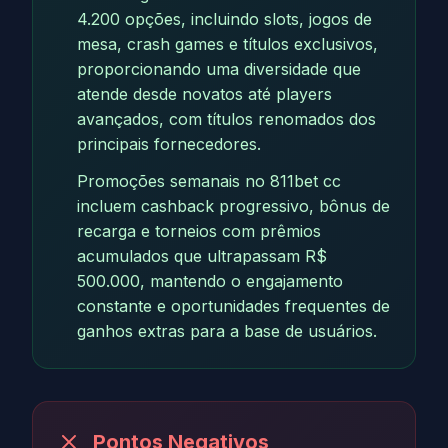
4.200 opções, incluindo slots, jogos de
mesa, crash games e títulos exclusivos,
proporcionando uma diversidade que
atende desde novatos até players
avançados, com títulos renomados dos
principais fornecedores.
Promoções semanais no 811bet cc
incluem cashback progressivo, bônus de
recarga e torneios com prêmios
acumulados que ultrapassam R$
500.000, mantendo o engajamento
constante e oportunidades frequentes de
ganhos extras para a base de usuários.
Pontos Negativos