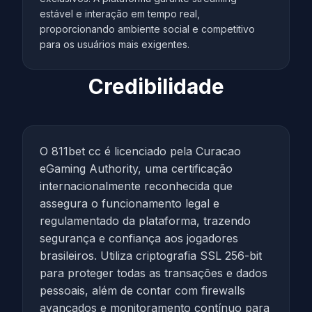
estável e interação em tempo real,
proporcionando ambiente social e competitivo
para os usuários mais exigentes.
Credibilidade
O 811bet cc é licenciado pela Curacao
eGaming Authority, uma certificação
internacionalmente reconhecida que
assegura o funcionamento legal e
regulamentado da plataforma, trazendo
segurança e confiança aos jogadores
brasileiros. Utiliza criptografia SSL 256-bit
para proteger todas as transações e dados
pessoais, além de contar com firewalls
avançados e monitoramento contínuo para