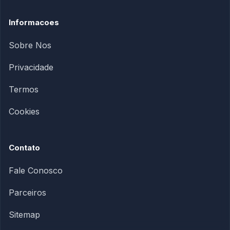
Informacoes
Sobre Nos
Privacidade
Termos
Cookies
Contato
Fale Conosco
Parceiros
Sitemap