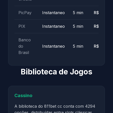
PicPay
Instantaneo
5 min
R$ 30
PIX
Instantaneo
5 min
R$ 30
Banco
do
Instantaneo
5 min
R$ 30
Brasil
Biblioteca de Jogos
Cassino
A biblioteca do 811bet cc conta com 4294
opções, distribuídas entre slots clássicas,