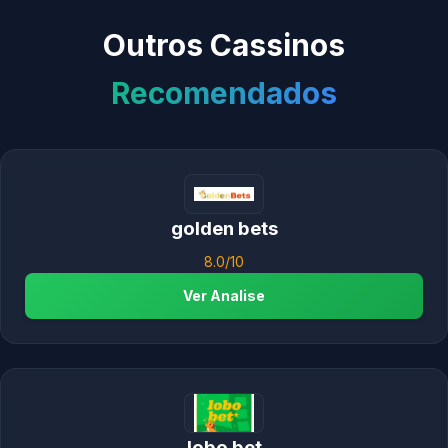
Outros Cassinos
Recomendados
golden bets
8.0/10
Ver Analise
lobo bet