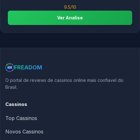
9.5/10
Ver Analise
FREADOM
O portal de reviews de cassinos online mais confiavel do
Brasil.
Cassinos
Top Cassinos
Novos Cassinos