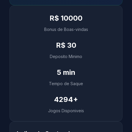
R$ 10000
Bonus de Boas-vindas
R$ 30
Deposito Minimo
5 min
Tempo de Saque
4294+
Jogos Disponiveis