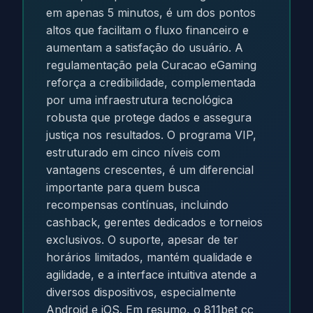
em apenas 5 minutos, é um dos pontos
altos que facilitam o fluxo financeiro e
aumentam a satisfação do usuário. A
regulamentação pela Curacao eGaming
reforça a credibilidade, complementada
por uma infraestrutura tecnológica
robusta que protege dados e assegura
justiça nos resultados. O programa VIP,
estruturado em cinco níveis com
vantagens crescentes, é um diferencial
importante para quem busca
recompensas contínuas, incluindo
cashback, gerentes dedicados e torneios
exclusivos. O suporte, apesar de ter
horários limitados, mantém qualidade e
agilidade, e a interface intuitiva atende a
diversos dispositivos, especialmente
Android e iOS. Em resumo, o 811bet cc