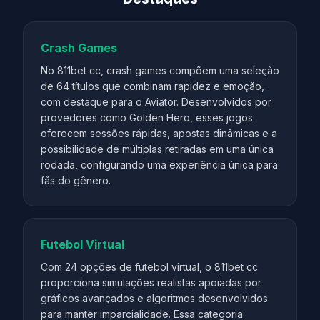
Crash Games
No 811bet cc, crash games compõem uma seleção
de 64 títulos que combinam rapidez e emoção,
com destaque para o Aviator. Desenvolvidos por
provedores como Golden Hero, esses jogos
oferecem sessões rápidas, apostas dinâmicas e a
possibilidade de múltiplas retiradas em uma única
rodada, configurando uma experiência única para
fãs do gênero.
Futebol Virtual
Com 24 opções de futebol virtual, o 811bet cc
proporciona simulações realistas apoiadas por
gráficos avançados e algoritmos desenvolvidos
para manter imparcialidade. Essa categoria