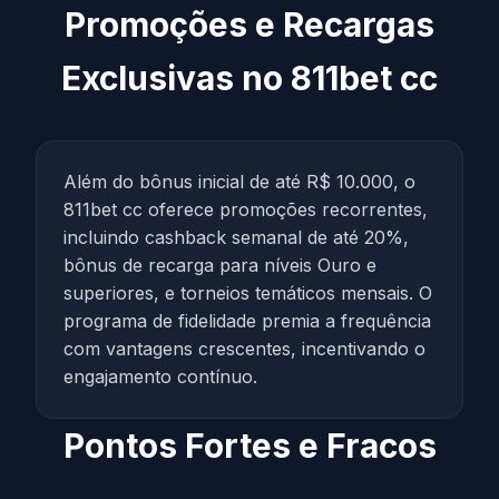
Promoções e Recargas
Exclusivas no 811bet cc
Além do bônus inicial de até R$ 10.000, o
811bet cc oferece promoções recorrentes,
incluindo cashback semanal de até 20%,
bônus de recarga para níveis Ouro e
superiores, e torneios temáticos mensais. O
programa de fidelidade premia a frequência
com vantagens crescentes, incentivando o
engajamento contínuo.
Pontos Fortes e Fracos