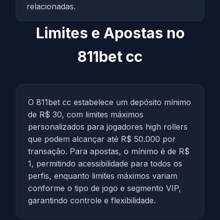
relacionadas.
Limites e Apostas no
811bet cc
O 811bet cc estabelece um depósito mínimo
de R$ 30, com limites máximos
personalizados para jogadores high rollers
que podem alcançar até R$ 50.000 por
transação. Para apostas, o mínimo é de R$
1, permitindo acessibilidade para todos os
perfis, enquanto limites máximos variam
conforme o tipo de jogo e segmento VIP,
garantindo controle e flexibilidade.