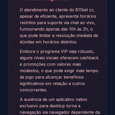
O atendimento ao cliente do 811bet cc,
apesar de eficiente, apresenta horários
restritos para suporte via chat ao vivo,
funcionando apenas das 10h às 2h, o
que pode limitar a resolução imediata de
dúvidas em horários distintos.
Embora o programa VIP seja robusto,
alguns níveis iniciais oferecem cashback
e promoções com valores mais
modestos, o que pode exigir mais tempo
de jogo para alcançar benefícios
significativos em relação a outros
concorrentes.
A ausência de um aplicativo nativo
exclusivo para desktop torna a
navegação via navegador dependente da