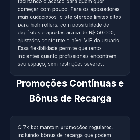
facilitando o acesso para quem quer
começar com pouco. Para os apostadores
mais audaciosos, o site oferece limites altos
para high rollers, com possibilidade de
depósitos e apostas acima de R$ 50.000,
ajustados conforme o nível VIP do usuário.
Essa flexibilidade permite que tanto
iniciantes quanto profissionais encontrem
seu espaço, sem restrições severas.
Promoções Contínuas e
Bônus de Recarga
O 7x bet mantém promoções regulares,
incluindo bônus de recarga que podem