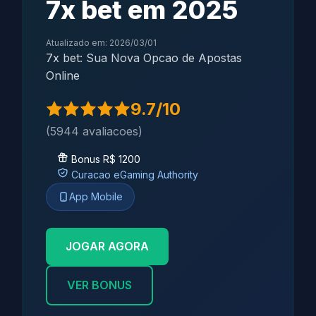
7x bet em 2025
Atualizado em: 2026/03/01
7x bet: Sua Nova Opcao de Apostas
Online
9.7/10
(5944 avaliacoes)
Bonus R$ 1200
Curacao eGaming Authority
App Mobile
JOGAR AGORA
VER BONUS