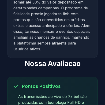
somar até 30% do valor depositado em
determinadas campanhas. O programa de
fidelidade premia jogadores fiéis com
pontos que são convertidos em créditos
extras e acesso antecipado a ofertas. Além
disso, torneios mensais e eventos especiais
ampliam as chances de ganhos, mantendo
a plataforma sempre atraente para
usuários ativos.
Nossa Avaliacao
Pontos Positivos
As transmissões ao vivo do 7x bet são
produzidas com tecnologia Full HD e