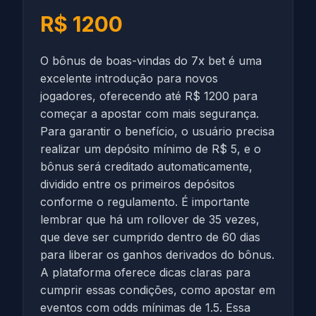
R$ 1200
O bônus de boas-vindas do 7x bet é uma
excelente introdução para novos
jogadores, oferecendo até R$ 1200 para
começar a apostar com mais segurança.
Para garantir o benefício, o usuário precisa
realizar um depósito mínimo de R$ 5, e o
bônus será creditado automaticamente,
dividido entre os primeiros depósitos
conforme o regulamento. É importante
lembrar que há um rollover de 35 vezes,
que deve ser cumprido dentro de 60 dias
para liberar os ganhos derivados do bônus.
A plataforma oferece dicas claras para
cumprir essas condições, como apostar em
eventos com odds mínimas de 1.5. Essa