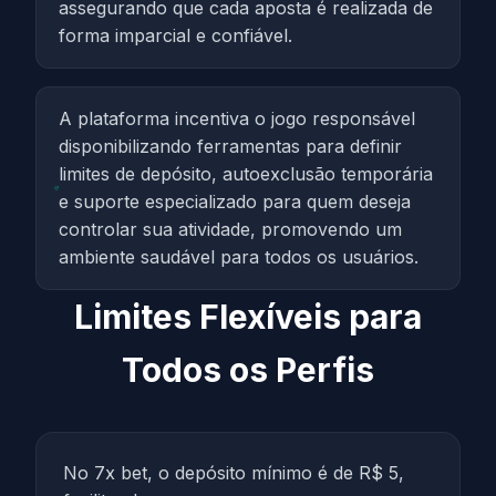
assegurando que cada aposta é realizada de
forma imparcial e confiável.
A plataforma incentiva o jogo responsável
disponibilizando ferramentas para definir
limites de depósito, autoexclusão temporária
e suporte especializado para quem deseja
controlar sua atividade, promovendo um
ambiente saudável para todos os usuários.
Limites Flexíveis para
Todos os Perfis
No 7x bet, o depósito mínimo é de R$ 5,