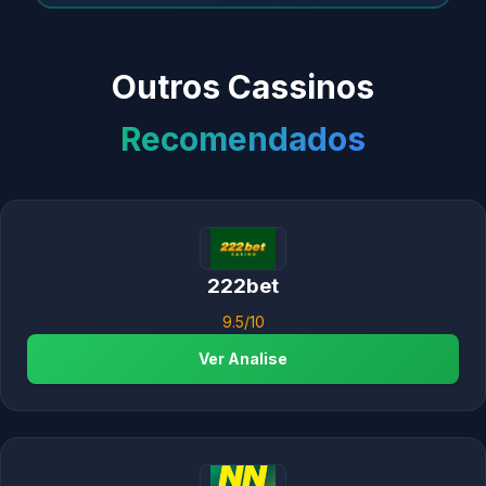
Outros Cassinos
Recomendados
222bet
9.5/10
Ver Analise