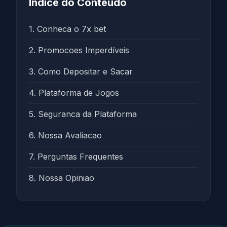
Indice do Conteudo
1. Conheca o 7x bet
2. Promocoes Imperdíveis
3. Como Depositar e Sacar
4. Plataforma de Jogos
5. Seguranca da Plataforma
6. Nossa Avaliacao
7. Perguntas Frequentes
8. Nossa Opiniao