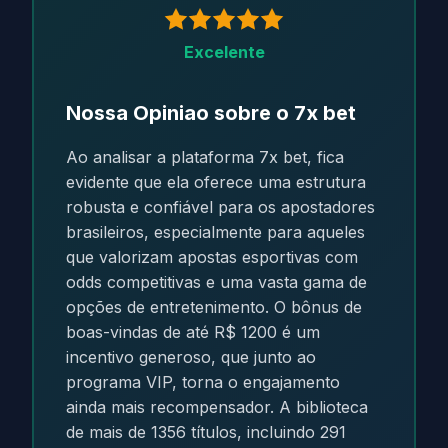
métodos alternativos.
privacidade detalhadas, além de firewalls e
prioritário. O foco é recompensar a
monitoramento constante para evitar
fidelidade e o volume de jogos, tornando a
Excelente
acessos não autorizados. Todos esses
experiência mais personalizada e vantajosa
recursos tecnológicos e legais colaboram
para os usuários regulares.
Nossa Opiniao sobre o 7x bet
para criar um ambiente confiável, onde o
jogador pode apostar com a tranquilidade
Ao analisar a plataforma 7x bet, fica
de que seus dados estão protegidos.
evidente que ela oferece uma estrutura
robusta e confiável para os apostadores
brasileiros, especialmente para aqueles
que valorizam apostas esportivas com
odds competitivas e uma vasta gama de
opções de entretenimento. O bônus de
boas-vindas de até R$ 1200 é um
incentivo generoso, que junto ao
programa VIP, torna o engajamento
ainda mais recompensador. A biblioteca
de mais de 1356 títulos, incluindo 291