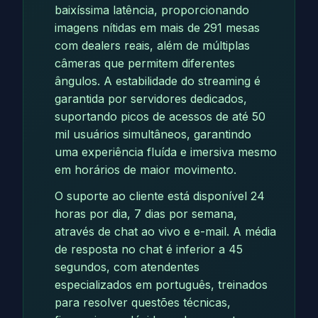
baixíssima latência, proporcionando
imagens nítidas em mais de 291 mesas
com dealers reais, além de múltiplas
câmeras que permitem diferentes
ângulos. A estabilidade do streaming é
garantida por servidores dedicados,
suportando picos de acessos de até 50
mil usuários simultâneos, garantindo
uma experiência fluída e imersiva mesmo
em horários de maior movimento.
O suporte ao cliente está disponível 24
horas por dia, 7 dias por semana,
através de chat ao vivo e e-mail. A média
de resposta no chat é inferior a 45
segundos, com atendentes
especializados em português, treinados
para resolver questões técnicas,